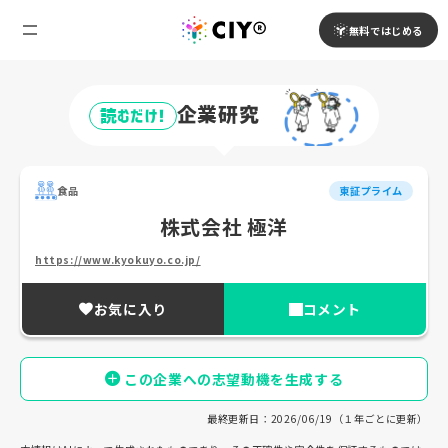
無料ではじめる
企業研究
読むだけ!
食品
東証プライム
株式会社 極洋
https://www.kyokuyo.co.jp/
お気に入り
コメント
この企業への志望動機を生成する
最終更新日：2026/06/19（１年ごとに更新）