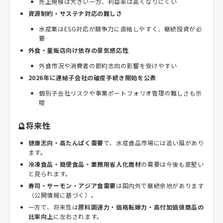
売上規模は大きい一方、利益率は高くなりにくい
資源制約・サステナ対応の難しさ
水産業はESG対応が競争力に直結しやすく、継続投資が必
要
外食・量販店向け依存の景気感応性
外食市況や消費者の節約志向の影響を受けやすい
2026年に連結子会社の破産手続き開始を公表
個別子会社リスクや事業ポートフォリオ管理の難しさも示
唆
🔮将来性
健康志向・高たんぱく需要
で、水産食品市場には追い風があり
ます。
冷凍食品・簡便食品・業務用省人化商材
の需要は今後も底堅い
と見られます。
寿司・サーモン・アジア食需要
は国内外で継続余地があります
（公開情報に基づく）。
一方で、将来性は
原料調達力・価格転嫁力・高付加価値商品の
比率向上
に左右されます。