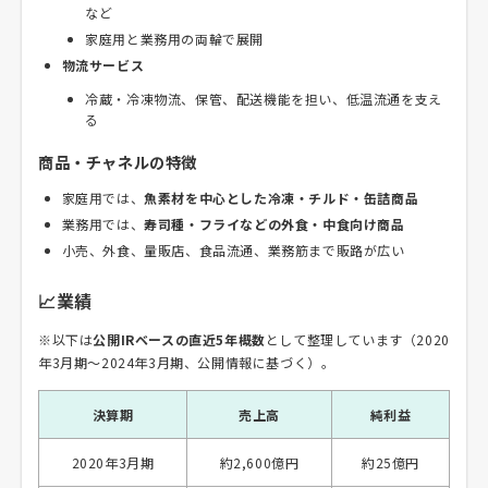
など
家庭用と業務用の両輪で展開
物流サービス
冷蔵・冷凍物流、保管、配送機能を担い、低温流通を支え
る
商品・チャネルの特徴
家庭用では、
魚素材を中心とした冷凍・チルド・缶詰商品
業務用では、
寿司種・フライなどの外食・中食向け商品
小売、外食、量販店、食品流通、業務筋まで販路が広い
📈業績
※以下は
公開IRベースの直近5年概数
として整理しています（2020
年3月期〜2024年3月期、公開情報に基づく）。
決算期
売上高
純利益
2020年3月期
約2,600億円
約25億円