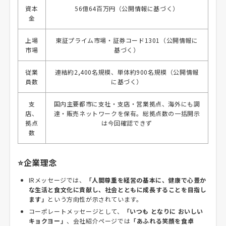
資本
56億64百万円（公開情報に基づく）
金
上場
東証プライム市場・証券コード1301（公開情報に
市場
基づく）
従業
連結約2,400名規模、単体約900名規模（公開情報
員数
に基づく）
支
国内主要都市に支社・支店・営業拠点、海外にも調
店、
達・販売ネットワークを保有。総拠点数の一括開示
拠点
は今回確認できず
数
⭐企業理念
IRメッセージでは、
「人間尊重を経営の基本に、健康で心豊か
な生活と食文化に貢献し、社会とともに成長することを目指し
ます」
という方向性が示されています。
コーポレートメッセージとして、
「いつも となりに おいしい
キョクヨー」
、会社紹介ページでは
「あふれる笑顔を食卓