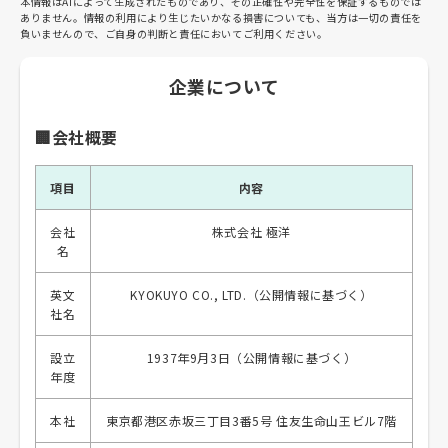
本情報はAIによって生成されたものであり、その正確性や完全性を保証するものでは
ありません。情報の利用により生じたいかなる損害についても、当方は一切の責任を
負いませんので、ご自身の判断と責任においてご利用ください。
企業について
🏢会社概要
項目
内容
会社
株式会社 極洋
名
英文
KYOKUYO CO., LTD.（公開情報に基づく）
社名
設立
1937年9月3日（公開情報に基づく）
年度
本社
東京都港区赤坂三丁目3番5号 住友生命山王ビル7階