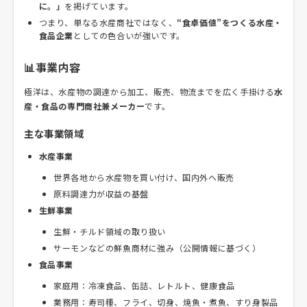
に。」
を掲げています。
つまり、単なる水産商社ではなく、
“食卓価値”をつくる水産・
食品企業
としての色合いが強いです。
📊事業内容
極洋は、水産物の調達から加工、販売、物流までを広く手掛ける
水
産・食品の専門商社兼メーカー
です。
主な事業領域
水産事業
世界各地から水産物を買い付け、国内外へ販売
原料調達力が収益の基盤
生鮮事業
生鮮・チルド領域の取り扱い
サーモンなどの鮮魚商材に強み（公開情報に基づく）
食品事業
家庭用：冷凍食品、缶詰、レトルト、健康食品
業務用：寿司種、フライ、切身、焼魚・煮魚、すり身製品