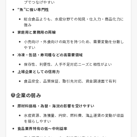
プでつなげやすい
“魚”に強い専門性
総合食品よりも、水産分野での知見・仕入力・商品化力に
強み
家庭用と業務用の両輪
小売向け・外食向けの両方を持つため、需要変動を分散し
やすい
冷凍・缶詰・寿司種などの高需要領域
保存性、利便性、人手不足対応ニーズと相性がよい
上場企業としての信用力
食品安全、品質保証、取引先対応、資金調達面で有利
💀企業の弱み
原材料価格・為替・海況の影響を受けやすい
水産資源、漁獲量、円安、燃料費、海上運賃の変動が収益
を揺らしやすい
食品業界特有の低〜中利益率