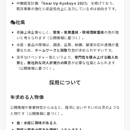
中期経営計画
「Gear Up Kyokuyo 2027」
を掲げており、
既存事業の強化と収益性向上に注力している点は前向きです。
🎭社風
老舗上場企業らしく、
堅実・実務重視・現場理解重視
の色が強
いと考えられます（公開情報に基づく）。
水産・食品の現場は、調達、品質、納期、顧客対応の連携が重
要なため、
チームワークと段取り力
が求められやすいです。
派手なITベンチャー型というより、
専門性を積み上げる職人気
質と、商社的な対人折衝力の両方
が必要な社風とみられます
（公開情報に基づく）。
採用について
🎯求める人物像
公開情報や事業特性からみると、極洋に合いやすいのは次のような
人物です（公開情報に基づく）。
食・水産に興味がある人
現場と顧客の両方を理解しようとする人