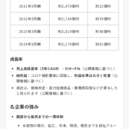
2021年3月期
約2,470億円
約22億円
2022年3月期
約2,740億円
約39億円
2023年3月期
約3,010億円
約48億円
2024年3月期
約3,170億円
約61億円
成長率
売上高成長率（5年CAGR）
：約
4〜5%
（公開情報に基づく）
純利益
：コロナ禍影響後に回復し、
利益水準は大きく改善
（公
開情報に基づく）
直近は、価格改定・高付加価値品・業務用回復などが寄与した
と見られます（公開情報に基づく）
💪企業の強み
調達から販売までの一貫体制
水産物の買付、加工、冷凍、物流、販売までを自社グルー