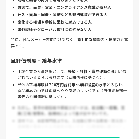
誠実で、品質・安全・コンプライアンス意識が高い人
仕入・営業・開発・物流など多部門連携ができる人
変化する相場や需給に柔軟に対応できる人
海外調達やグローバル取引に抵抗がない人
特に、食品メーカー志向だけでなく、
商社的な調整力・提案力
も重
要です。
📊評価制度・給与水準
上場企業の人事制度として、
等級・評価・賞与連動
の運用がな
されていると考えられます（公開情報に基づく）。
単体の
平均年収は700万円台前半〜半ば程度の水準
とみられ、
食品業界の中では
中堅〜やや良好
のレンジです（有価証券報告
書等の公開情報に基づく）。
ただし、若手の初任給や昇給スピードは、総合職/一般職、営
業/工場/管理系、勤務地によって差が出やすいです。
選考では、
水産専門性よりも、入社後に学べる素地・対人力・
主体性
が重視される可能性が高いです（公開情報に基づく）。