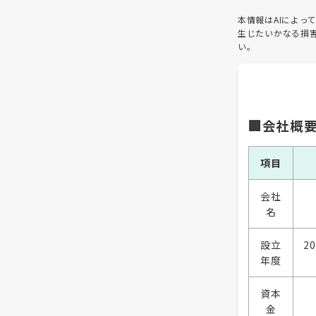
本情報はAIによ
生じたいかなる損
い。
🏢会社概
項目
会社
名
設立
2
年度
資本
金