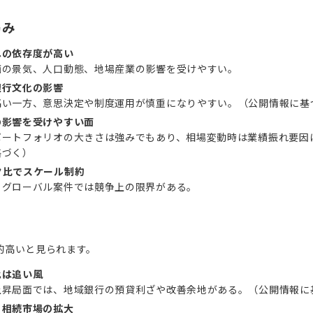
弱み
への依存度が高い
西の景気、人口動態、地場産業の影響を受けやすい。
銀行文化の影響
高い一方、意思決定や制度運用が慎重になりやすい。（公開情報に基
の影響を受けやすい面
ポートフォリオの大きさは強みでもあり、相場変動時は業績振れ要因
基づく）
ク比でスケール制約
・グローバル案件では競争上の限界がある。
的高いと見られます。
化は追い風
上昇局面では、地域銀行の預貸利ざや改善余地がある。（公開情報に
・相続市場の拡大