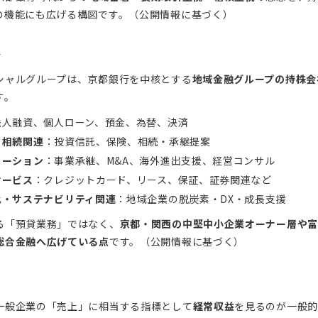
の機能にも広げる構図です。（公開情報に基づく）
容
シャルグループは、京都銀行を中核とする
地域金融グループの持株会
す。
法人融資、個人ローン、預金、為替、決済
・相続関連
：投資信託、保険、相続・承継提案
ューション
：事業承継、M&A、海外進出支援、経営コンサル
サービス
：クレジットカード、リース、保証、証券関連など
化・サステナビリティ関連
：地域企業の脱炭素・DX・成長支援
る「預貸業務」ではなく、
京都・関西の中堅中小企業オーナー層や富
総合金融へ広げている点
です。（公開情報に基づく）
一般企業の「売上」に相当する指標として
経常収益
を見るのが一般的