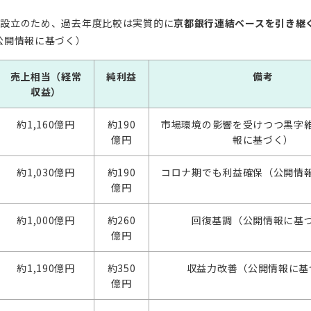
0月設立のため、過去年度比較は実質的に
京都銀行連結ベースを引き継
公開情報に基づく）
売上相当（経常
純利益
備考
収益）
約1,160億円
約190
市場環境の影響を受けつつ黒字
億円
報に基づく）
約1,030億円
約190
コロナ期でも利益確保（公開情
億円
約1,000億円
約260
回復基調（公開情報に基
億円
約1,190億円
約350
収益力改善（公開情報に基
億円