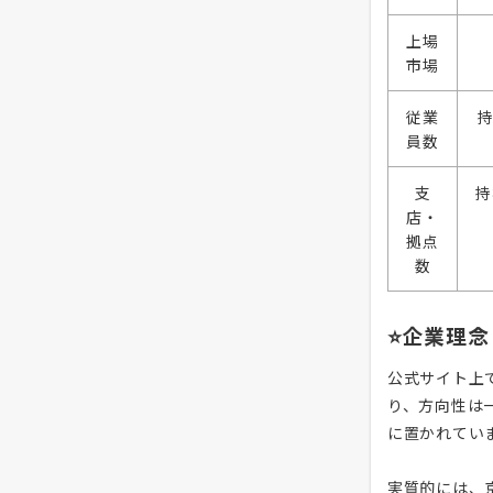
上場
市場
従業
持
員数
支
持
店・
拠点
数
⭐企業理念
公式サイト上
り、方向性は
に置かれてい
実質的には、