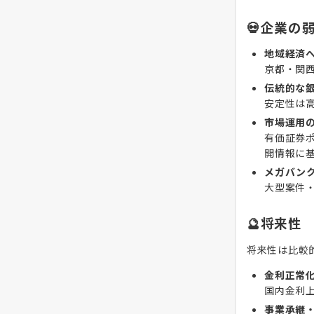
💀企業の
地域経済
京都・関
伝統的な
安定性は
市場運用
有価証券
開情報に
メガバン
大型案件
🔮将来性
将来性は比較
金利正常
国内金利
事業承継