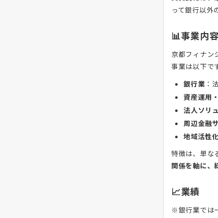
って銀行以外
📊事業内
京都フィナン
事業は以下で
銀行業
：
資産運用
法人ソリ
周辺金融
地域活性
特徴は、単な
関係を軸に、
📈業績
※銀行業では