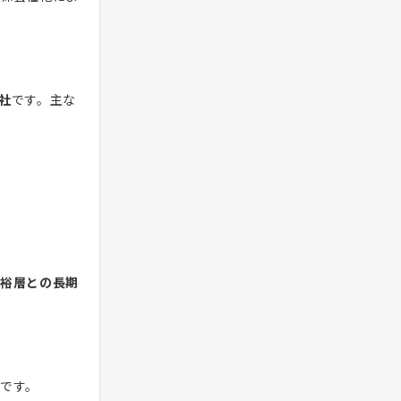
社
です。主な
裕層との長期
です。