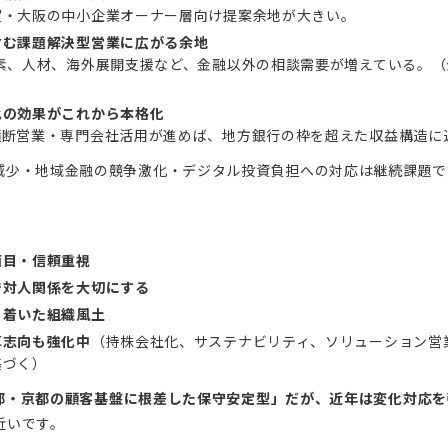
賀・大阪の中小企業オーナー層向け提案余地が大きい。
含む課題解決型営業に広がる余地
炭素、人材、海外展開支援など、金融以外の相談需要が増えている。
化の効果がこれから本格化
横断営業・専門会社活用が進めば、地方銀行の枠を超えた収益構造に
減少・地域金融の競争激化・デジタル投資負担への対応は継続課題で
面目・信頼重視
で対人関係を大切にする
ち着いた組織風土
革志向も強化中
（持株会社化、サステナビリティ、ソリューション営
基づく）
都・京都の顧客基盤に根差した保守安定型」だが、近年は変化対応を
近いです。