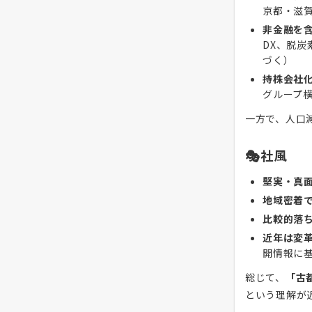
京都・滋
非金融を
DX、脱
づく）
持株会社
グループ
一方で、人口
🎭社風
堅実・真
地域密着
比較的落
近年は変
開情報に
総じて、
「古
という理解が