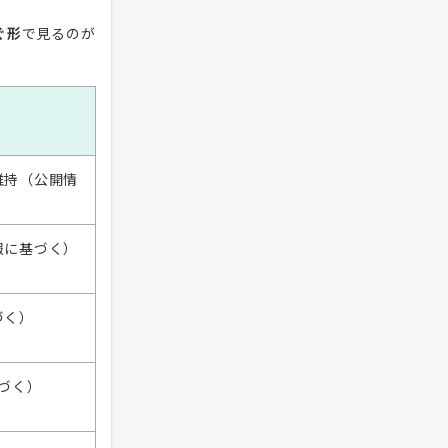
ぐ形
で見るのが
維持（公開情
報に基づく）
づく）
づく）