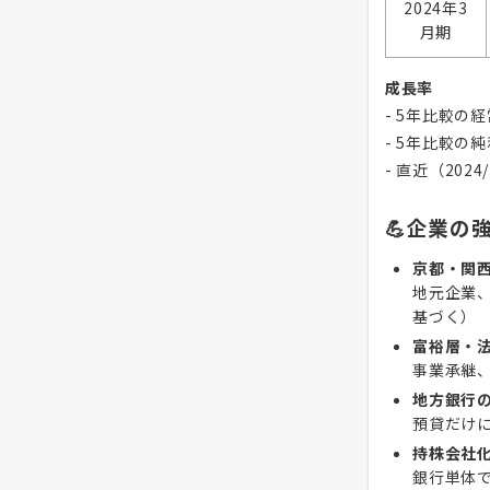
2024年3
月期
成長率
- 5年比較の
- 5年比較の純
- 直近（20
💪企業の
京都・関
地元企業
基づく）
富裕層・
事業承継
地方銀行
預貸だけ
持株会社
銀行単体