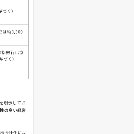
基づく）
約3,300
）
京都銀行は京
基づく）
を明示してお
性の高い経営
株会社化によ