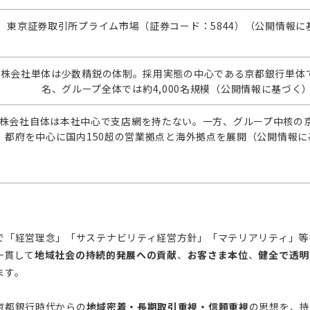
東京証券取引所プライム市場（証券コード：5844）（公開情報に
株会社単体は少数精鋭の体制。採用実態の中心である京都銀行単体では
名、グループ全体では約4,000名規模（公開情報に基づく
株会社自体は本社中心で支店網を持たない。一方、グループ中核の
都府を中心に国内150超の営業拠点と海外拠点を展開（公開情報に
で「経営理念」「サステナビリティ経営方針」「マテリアリティ」等
一貫して
地域社会の持続的発展への貢献
、
お客さま本位
、
健全で透明
ます。
京都銀行時代からの
地域密着・長期取引重視・信頼重視
の思想を、持