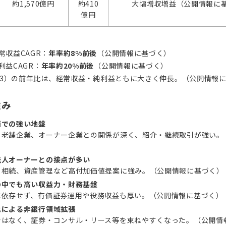
約1,570億円
約410
大幅増収増益（公開情報に
億円
経常収益CAGR：
年率約8%前後
（公開情報に基づく）
利益CAGR：
年率約20%前後
（公開情報に基づく）
24/3）の前年比は、経常収益・純利益ともに大きく伸長。（公開情報
強み
西での強い地盤
、老舗企業、オーナー企業との関係が深く、紹介・継続取引が強い。
法人オーナーとの接点が多い
、相続、資産管理など高付加価値提案に強み。（公開情報に基づく）
の中でも高い収益力・財務基盤
に依存せず、有価証券運用や役務収益も厚い。（公開情報に基づく）
化による非銀行領域拡張
ではなく、証券・コンサル・リース等を束ねやすくなった。（公開情