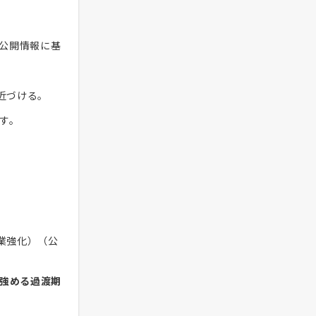
（公開情報に基
近づける。
す。
業強化）（公
強める過渡期