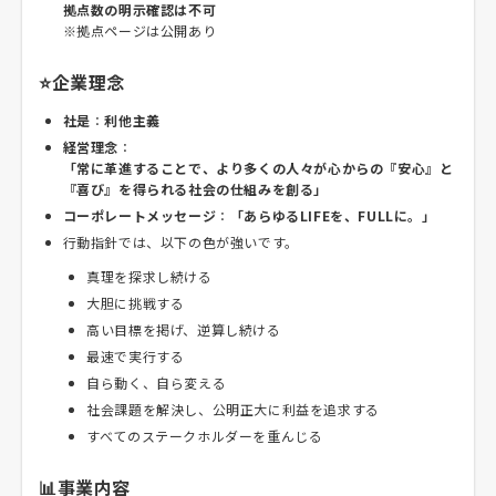
拠点数の明示確認は不可
※拠点ページは公開あり
⭐企業理念
社是
：
利他主義
経営理念
：
「常に革進することで、より多くの人々が心からの『安心』と
『喜び』を得られる社会の仕組みを創る」
コーポレートメッセージ
：
「あらゆるLIFEを、FULLに。」
行動指針では、以下の色が強いです。
真理を探求し続ける
大胆に挑戦する
高い目標を掲げ、逆算し続ける
最速で実行する
自ら動く、自ら変える
社会課題を解決し、公明正大に利益を追求する
すべてのステークホルダーを重んじる
📊事業内容