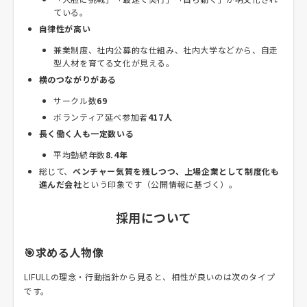
ている。
自律性が高い
兼業制度、社内公募的な仕組み、社内大学などから、自走
型人材を育てる文化が見える。
横のつながりがある
サークル数
69
ボランティア延べ参加者
417人
長く働く人も一定数いる
平均勤続年数
8.4年
総じて、
ベンチャー気質を残しつつ、上場企業として制度化も
進んだ会社
という印象です（公開情報に基づく）。
採用について
🎯求める人物像
LIFULLの理念・行動指針から見ると、相性が良いのは次のタイプ
です。