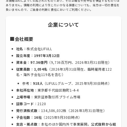
本情報はAIによって生成されたものであり、その正確性や完全性を保証するものでは
ありません。情報の利用により生じたいかなる損害についても、当方は一切の責任を
負いませんので、ご自身の判断と責任においてご利用ください。
企業について
🏢会社概要
社名
：株式会社LIFULL
設立年度
：
1997年3月12日
資本金
：
97.36億円
（9,736百万円、2026年3月31日現在）
従業員数
：
1,054名
（2026年3月31日現在、臨時雇用者122
名・海外子会社119名を含む）
参考：
918人
（LIFULLグループ、2025年9月30日時点）
本社所在地
：東京都千代田区麹町1-4-4
上場市場
：東京証券取引所プライム市場
証券コード
：2120
発行済株式数
：134,586,032株（2026年3月31日現在）
子会社数
：
16社
（2025年9月30日時点）
支店・拠点数
：本社のほか国内外で事業展開。
公式抜粋から総