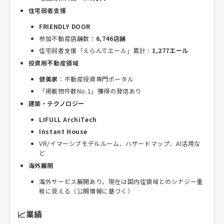
住宅弱者支援
FRIENDLY DOOR
参加不動産店舗数：
6,746店舗
住宅弱者支援「えらんでエール」累計：
1,277エール
投資用不動産領域
健美家
：不動産投資専門ポータル
「掲載物件数No.1」獲得の発信あり
建築・テクノロジー
LIFULL ArchiTech
Instant House
VR/イマーシブモデルルーム、ハザードマップ、AI活用な
ど
海外展開
海外サービス展開あり。現在は国内住領域とのシナジー重
視に見える（公開情報に基づく）
📈業績