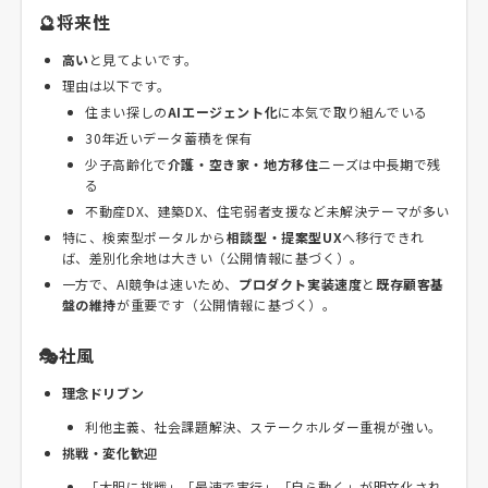
🔮将来性
高い
と見てよいです。
理由は以下です。
住まい探しの
AIエージェント化
に本気で取り組んでいる
30年近いデータ蓄積を保有
少子高齢化で
介護・空き家・地方移住
ニーズは中長期で残
る
不動産DX、建築DX、住宅弱者支援など未解決テーマが多い
特に、検索型ポータルから
相談型・提案型UX
へ移行できれ
ば、差別化余地は大きい（公開情報に基づく）。
一方で、AI競争は速いため、
プロダクト実装速度
と
既存顧客基
盤の維持
が重要です（公開情報に基づく）。
🎭社風
理念ドリブン
利他主義、社会課題解決、ステークホルダー重視が強い。
挑戦・変化歓迎
「大胆に挑戦」「最速で実行」「自ら動く」が明文化され