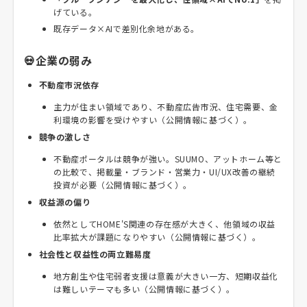
げている。
既存データ×AIで差別化余地がある。
💀企業の弱み
不動産市況依存
主力が住まい領域であり、不動産広告市況、住宅需要、金
利環境の影響を受けやすい（公開情報に基づく）。
競争の激しさ
不動産ポータルは競争が強い。SUUMO、アットホーム等と
の比較で、掲載量・ブランド・営業力・UI/UX改善の継続
投資が必要（公開情報に基づく）。
収益源の偏り
依然としてHOME'S関連の存在感が大きく、他領域の収益
比率拡大が課題になりやすい（公開情報に基づく）。
社会性と収益性の両立難易度
地方創生や住宅弱者支援は意義が大きい一方、短期収益化
は難しいテーマも多い（公開情報に基づく）。