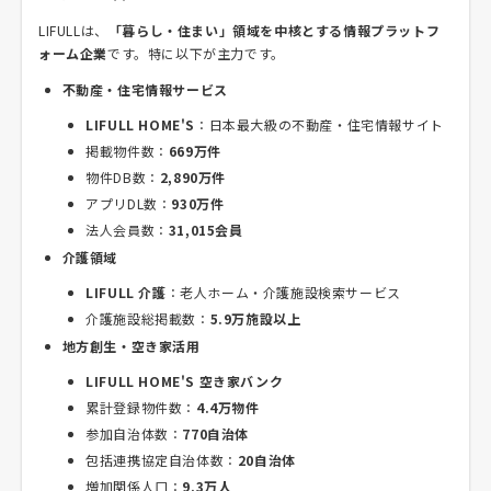
LIFULLは、
「暮らし・住まい」領域を中核とする情報プラットフ
ォーム企業
です。特に以下が主力です。
不動産・住宅情報サービス
LIFULL HOME'S
：日本最大級の不動産・住宅情報サイト
掲載物件数：
669万件
物件DB数：
2,890万件
アプリDL数：
930万件
法人会員数：
31,015会員
介護領域
LIFULL 介護
：老人ホーム・介護施設検索サービス
介護施設総掲載数：
5.9万施設以上
地方創生・空き家活用
LIFULL HOME'S 空き家バンク
累計登録物件数：
4.4万物件
参加自治体数：
770自治体
包括連携協定自治体数：
20自治体
増加関係人口：
9.3万人