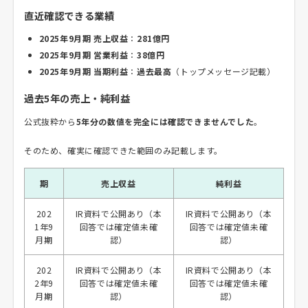
直近確認できる業績
2025年9月期 売上収益
：
281億円
2025年9月期 営業利益
：
38億円
2025年9月期 当期利益
：
過去最高
（トップメッセージ記載）
過去5年の売上・純利益
公式抜粋から
5年分の数値を完全には確認できませんでした
。
そのため、確実に確認できた範囲のみ記載します。
期
売上収益
純利益
202
IR資料で公開あり（本
IR資料で公開あり（本
1年9
回答では確定値未確
回答では確定値未確
月期
認）
認）
202
IR資料で公開あり（本
IR資料で公開あり（本
2年9
回答では確定値未確
回答では確定値未確
月期
認）
認）