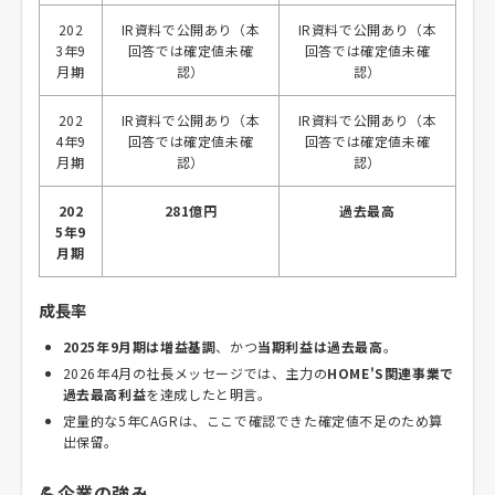
202
IR資料で公開あり（本
IR資料で公開あり（本
3年9
回答では確定値未確
回答では確定値未確
月期
認）
認）
202
IR資料で公開あり（本
IR資料で公開あり（本
4年9
回答では確定値未確
回答では確定値未確
月期
認）
認）
202
281億円
過去最高
5年9
月期
成長率
2025年9月期は増益基調
、かつ
当期利益は過去最高
。
2026年4月の社長メッセージでは、主力の
HOME'S関連事業で
過去最高利益
を達成したと明言。
定量的な5年CAGRは、ここで確認できた確定値不足のため算
出保留。
💪企業の強み