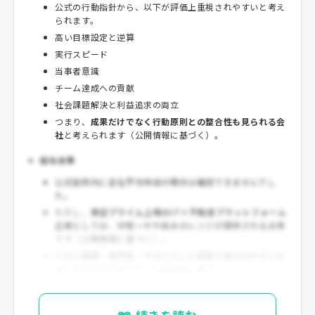
公式の行動指針から、以下が評価上重視されやすいと考え
られます。
高い目標設定と逆算
実行スピード
当事者意識
チーム達成への貢献
社会課題解決と利益追求の両立
つまり、
成果だけでなく行動原則との整合性も見られる会
社
と考えられます（公開情報に基づく）。
給与水準
公式抜粋内に全社平均年収の明示は確認できませんでし
た。
ただし、
東証プライム上場のIT×不動産プラットフォーム
企業としては、中堅〜やや高めのレンジが期待される水準
です（公開情報に基づく）。
中途は
職種・専門性・マネジメント経験で差が出やすい
会
社とみるのが妥当です（公開情報に基づく）。