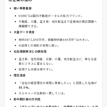
強い事業基盤
HOME'Sは国内不動産ポータルの有力ブランド。
不動産、介護、空き家、地方創生まで住領域の周辺課題へ
横展開できる。
大量データ資産
物件DB*
2,890万件
、掲載物件数
669万件
*は大きい。
AI活用との相性が非常に良い。
社会課題解決との親和性
空き家、住宅弱者、災害、介護、地方創生など、単なる送
客ビジネスに留まらない。
採用でも共感を得やすい。
理念浸透
「会社の経営理念の実現に貢献したい」と回答した社員が
85.5%
。
カルチャーが比較的一貫している。
新中期計画の方向性
「グループシナジーを最大化し、住領域×AIでNo.1」
を掲