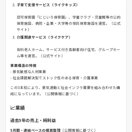
子育て支援サービス（ライクキッズ）
認可保育園「にじいろ保育園」、学童クラブ・児童館等の公的
保育施設、病院・企業・大学等の受託保育施設を運営。（公式
サイト）
介護関連サービス（ライクケア）
有料老人ホーム、サービス付き高齢者向け住宅、グループホー
ム等を運営。（公式サイト）
事業構造の特徴
- 景気敏感な人材事業
- 社会課題解決型でストック性のある保育・介護事業
この3本柱により、景気連動と社会インフラ需要を組み合わせた構
成になっています。（公開情報に基づく）
📈業績
過去5年の売上・純利益
5月期・連結ベースの概算整理
（公開情報に基づく）