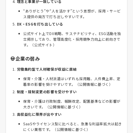
理念と事業が一致している
“ありがとう”や“人を活かす”という思想が、採用・サービ
ス提供の両方で打ち出しやすいです。
DX・ESGを打ち出している
公式サイト上でDX戦略、サステナビリティ、ESG活動を独
立掲示しており、管理高度化・採用競争力向上に前向きで
す。（公式サイト）
💀企業の弱み
労働集約型で人材確保が収益に直結
保育・介護・人材派遣はいずれも採用難、人件費上昇、定
着率の影響を受けやすいです。（公開情報に基づく）
制度・規制変更の影響を受けやすい
保育・介護は行政制度、報酬改定、配置基準などの影響が
大きいです。（公開情報に基づく）
高収益化に限界が出やすい
SaaSやライセンス型に比べると、急激な利益率拡大は起き
にくい業態です。（公開情報に基づく）