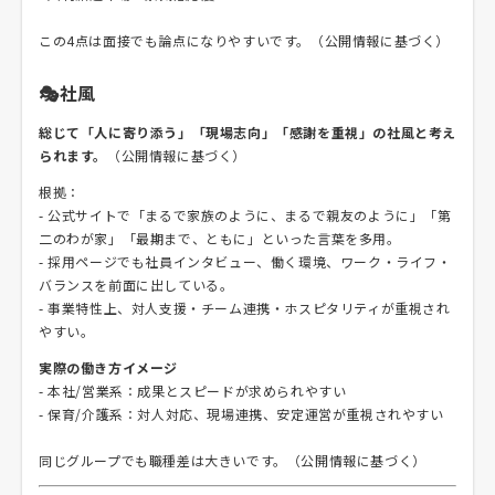
この4点は面接でも論点になりやすいです。（公開情報に基づく）
🎭社風
総じて「人に寄り添う」「現場志向」「感謝を重視」の社風と考え
られます。
（公開情報に基づく）
根拠：
- 公式サイトで「まるで家族のように、まるで親友のように」「第
二のわが家」「最期まで、ともに」といった言葉を多用。
- 採用ページでも社員インタビュー、働く環境、ワーク・ライフ・
バランスを前面に出している。
- 事業特性上、対人支援・チーム連携・ホスピタリティが重視され
やすい。
実際の働き方イメージ
- 本社/営業系：成果とスピードが求められやすい
- 保育/介護系：対人対応、現場連携、安定運営が重視されやすい
同じグループでも職種差は大きいです。（公開情報に基づく）