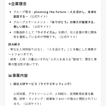
⭐企業理念
グループ理念：
planning the Future －人を活かし、未来を
創造する－
（公式サイト）
グループステートメント：
「ありがとう」の尊さが循環する、
美しい国を。
（公式サイト）
行動指針として
「ライクイズム」
を掲げ、対人支援の質と関係
性を重視している点が特徴です。（公式サイト）
読み解き
- 単なる人材供給ではなく、「人を活かす」ことを軸にした事業ポ
ートフォリオです。
- 保育・人材・介護はいずれも“人が人を支える”領域で、理念と事
業の整合性が高いです。
📊事業内容
総合人材サービス（ライクスタッフィング）
人材派遣、アウトソーシング、人材紹介、採用教育支援を展
開。研修・マッチング・就業後フォローが強みと明記されてい
ます。（公式サイト）