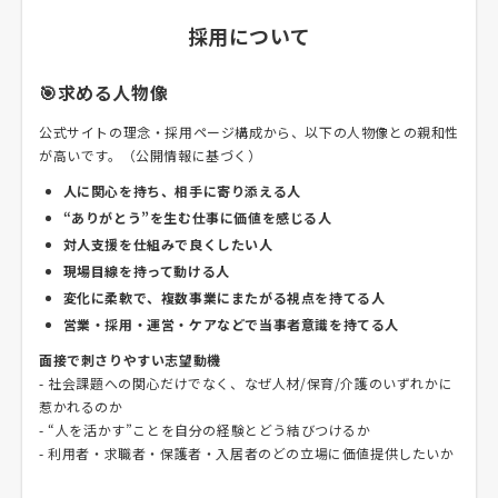
採用について
🎯求める人物像
公式サイトの理念・採用ページ構成から、以下の人物像との親和性
が高いです。（公開情報に基づく）
人に関心を持ち、相手に寄り添える人
“ありがとう”を生む仕事に価値を感じる人
対人支援を仕組みで良くしたい人
現場目線を持って動ける人
変化に柔軟で、複数事業にまたがる視点を持てる人
営業・採用・運営・ケアなどで当事者意識を持てる人
面接で刺さりやすい志望動機
- 社会課題への関心だけでなく、なぜ人材/保育/介護のいずれかに
惹かれるのか
- “人を活かす”ことを自分の経験とどう結びつけるか
- 利用者・求職者・保護者・入居者のどの立場に価値提供したいか