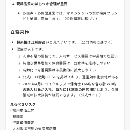
現場品質のばらつき管理が重要
多拠点・多施設運営では、マネジメントの質が採用ブラン
ドと業績に直結します。（公開情報に基づく）
🔮将来性
将来性は比較的高い
と見てよいです。（公開情報に基づく）
理由は以下です。
人手不足の慢性化で、人材サービス需要は中長期で底堅い
共働き世帯増加で保育需要は一定水準を維持しやすい
高齢化で介護需要は中長期的に拡大しやすい
公式にDX戦略・ESGを掲げており、運営効率化余地がある
2026年4月にライクキッズで
保育士166名を含む計250名
の新入社員が入社
、
新たに13施設の運営開始
とあり、保育
領域の拡大姿勢が確認できます。（公式サイト）
見るべきリスク
- 採用単価上昇
- 離職率
- 行政単価改定
- 人材派遣市場の景気感応度