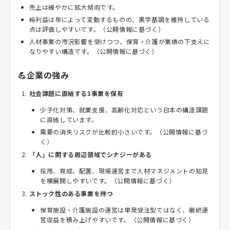
売上は緩やかに拡大傾向です。
純利益は年によって変動するものの、黒字基調を維持している
点は評価しやすいです。（公開情報に基づく）
人材事業の市況影響を受けつつ、保育・介護が業績の下支えに
なりやすい構造です。（公開情報に基づく）
💪企業の強み
社会課題に直結する3事業を保有
少子化対策、就業支援、高齢化対応という日本の構造課題
に直結しています。
需要の消失リスクが比較的小さいです。（公開情報に基づ
く）
「人」に関する周辺領域でシナジーがある
採用、育成、配置、現場運営まで人材マネジメントの知見
を横展開しやすいです。（公開情報に基づく）
ストック性のある事業を持つ
保育施設・介護施設の運営は単発受注型ではなく、継続運
営収益を積み上げやすいです。（公開情報に基づく）