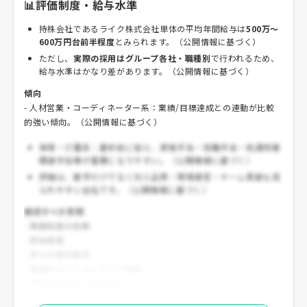
📊評価制度・給与水準
持株会社であるライク株式会社単体の平均年間給与は
500万～
600万円台前半程度
とみられます。（公開情報に基づく）
ただし、
実際の採用はグループ各社・職種別
で行われるため、
給与水準はかなり差があります。（公開情報に基づく）
傾向
- 人材営業・コーディネーター系：業績/目標達成との連動が比較
的強い傾向。（公開情報に基づく）
保育・介護系：基本給に加え、資格手当・役職手当・処遇改善
関連手当等が重要になりやすい。（公開情報に基づく）
評価は、数字だけでなく対人品質・現場運営・チーム貢献も見
られやすい会社です。（公開情報に基づく）
確認すべき質問
- 等級制度の有無
- 昇給頻度
- 賞与の算定基準
- 職種別のインセンティブ有無
- 異動/転勤時の待遇変動