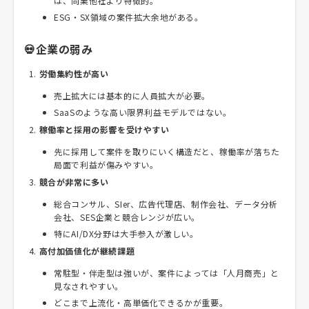
は、同業他社より特徴的。
ESG・SX領域の案件拡大余地がある。
💀企業の弱み
労働集約性が高い
売上拡大には基本的に人員拡大が必要。
SaaSのような高い限界利益モデルではない。
稼働率と採用の影響を受けやすい
先に採用して案件を取りにいく構造だと、稼働率が落ちた
局面で利益が傷みやすい。
競合が非常に多い
総合コンサル、SIer、広告代理店、制作会社、データ分析
会社、SES企業と競合レンジが広い。
特にAI/DX分野は大手参入が激しい。
高付加価値化が継続課題
常駐型・伴走型は強いが、案件によっては「人月商売」と
見なされやすい。
どこまで上流化・高単価化できるかが重要。