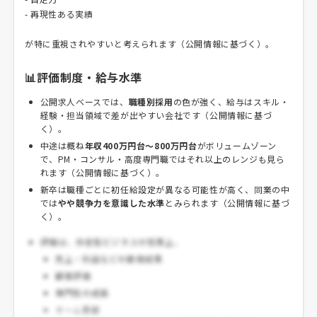
- 再現性ある実績
が特に重視されやすいと考えられます（公開情報に基づく）。
📊評価制度・給与水準
公開求人ベースでは、
職種別採用
の色が強く、給与はスキル・
経験・担当領域で差が出やすい会社です（公開情報に基づ
く）。
中途は概ね
年収400万円台～800万円台
がボリュームゾーン
で、PM・コンサル・高度専門職ではそれ以上のレンジも見ら
れます（公開情報に基づく）。
新卒は職種ごとに初任給設定が異なる可能性が高く、同業の中
では
やや競争力を意識した水準
とみられます（公開情報に基づ
く）。
評価は、伴走型ビジネスの性質上、
売上・利益などの数値成果
顧客評価
専門性の成長
チーム貢献