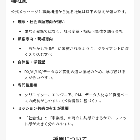
🎭社風
公式メッセージと事業構造から見る社風は以下の傾向が強いです。
理念・社会課題志向が強い
単なる受託ではなく、社会変革・持続可能性を語る会社。
顧客志向・現場志向
「あたかも社員®」に象徴されるように、クライアントに深
く入り込む文化。
自律型・学習型
DX/AI/UX/データなど変化の速い領域のため、学び続ける
人が合いやすい。
専門性重視
クリエイター、エンジニア、PM、データ人材など職能ベー
スの成長がしやすい（公開情報に基づく）。
ミッション共感の有無が重要
「社会性」と「事業性」の両立に共感できるかで、フィッ
ト感が大きく分かれやすい。
採用について