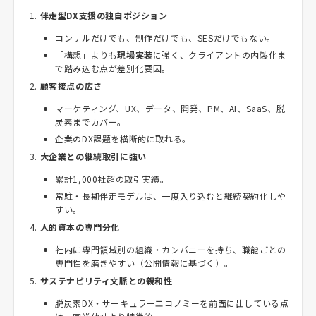
伴走型DX支援の独自ポジション
コンサルだけでも、制作だけでも、SESだけでもない。
「構想」よりも
現場実装
に強く、クライアントの内製化ま
で踏み込む点が差別化要因。
顧客接点の広さ
マーケティング、UX、データ、開発、PM、AI、SaaS、脱
炭素までカバー。
企業のDX課題を横断的に取れる。
大企業との継続取引に強い
累計1,000社超の取引実績。
常駐・長期伴走モデルは、一度入り込むと継続契約化しや
すい。
人的資本の専門分化
社内に専門領域別の組織・カンパニーを持ち、職能ごとの
専門性を磨きやすい（公開情報に基づく）。
サステナビリティ文脈との親和性
脱炭素DX・サーキュラーエコノミーを前面に出している点