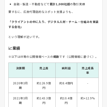
金融・製造・不動産などで
累計1,000社超
の取引実績
要するに、広告代理店的なスポット支援よりも、
「クライアントの中に入り、デジタル人材・チーム・仕組みを実装
する会社」
という理解が近いです。
📈業績
※以下はIR等の公開情報ベースの
概数
です（公開情報に基づく）。
決算期
売上高
純利益
売上成長
率
2020年3月
約126.9億
約8.4億円
-
期
円
2021年3月
約143.3億
約10.4億
約+12.9%
期
円
円