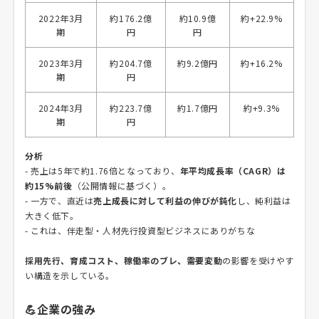
2022年3月
約176.2億
約10.9億
約+22.9%
期
円
円
2023年3月
約204.7億
約9.2億円
約+16.2%
期
円
2024年3月
約223.7億
約1.7億円
約+9.3%
期
円
分析
- 売上は5年で約1.76倍となっており、
年平均成長率（CAGR）は
約15%前後
（公開情報に基づく）。
- 一方で、直近は
売上成長に対して利益の伸びが鈍化
し、純利益は
大きく低下。
- これは、伴走型・人材先行投資型ビジネスにありがちな
採用先行、育成コスト、稼働率のブレ、需要変動
の影響を受けやす
い構造を示している。
💪企業の強み