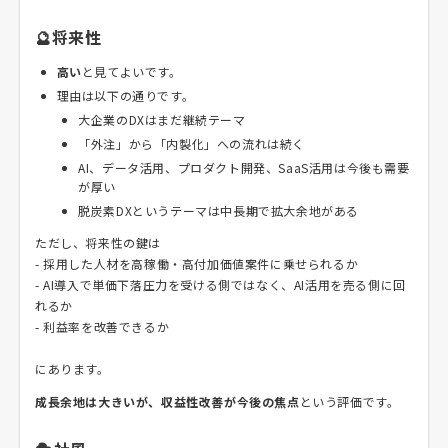
🔮将来性
高い
と見てよいです。
理由は以下の通りです。
大企業のDXはまだ継続テーマ
「外注」から「内製化」への流れは続く
AI、データ活用、プロダクト開発、SaaS活用は今後も需要
が厚い
脱炭素DXというテーマは中長期で拡大余地がある
ただし、将来性の鍵は
- 採用した人材を高稼働・高付加価値案件に乗せられるか
- AI導入で単価下落圧力を受ける側ではなく、AI活用を売る側に回
れるか
- 利益率を改善できるか
にあります。
成長余地は大きいが、収益性改善が今後の焦点
という評価です。