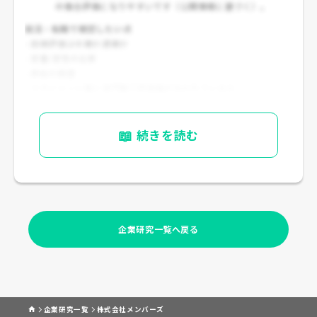
の複合評価になりやすいです（公開情報に基づく）。
就活・転職で確認したい点
- 目標評価は半期か通期か
- 定量/定性の比率
- 昇給の頻度
- マネジメント職と専門職で評価軸が分かれているか
- 常駐案件での評価のされ方
📖
続きを読む
企業研究一覧へ戻る
企業研究一覧
株式会社メンバーズ