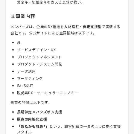
業変革・組織変革を支える思想が強い。
📊事業内容
メンバーズは、企業のDX推進を
人材常駐・伴走支援型
で実装する
会社です。公式サイトにある主要領域は以下です。
AI
サービスデザイン・UX
プロジェクトマネジメント
プロダクト・システム開発
データ活用
マーケティング
SaaS活用
脱炭素DX・サーキュラーエコノミー
事業の特徴は以下です。
長期伴走×ハンズオン支援
顧客の内製化支援
「あたかも社員®」
という、顧客組織の一員のように動く支援
スタイル