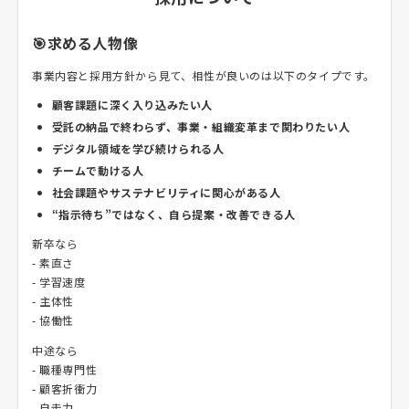
🎯求める人物像
事業内容と採用方針から見て、相性が良いのは以下のタイプです。
顧客課題に深く入り込みたい人
受託の納品で終わらず、事業・組織変革まで関わりたい人
デジタル領域を学び続けられる人
チームで動ける人
社会課題やサステナビリティに関心がある人
“指示待ち”ではなく、自ら提案・改善できる人
新卒なら
- 素直さ
- 学習速度
- 主体性
- 協働性
中途なら
- 職種専門性
- 顧客折衝力
- 自走力