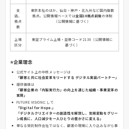
支
東京本社のほか、仙台・神戸・北九州など国内複数
店、
拠点。公開情報ベースでは
全国10拠点前後
の体制
拠点
（公開情報に基づく）
数
上場
東証プライム上場・証券コード2130（公開情報に
区分
基づく）
⭐企業理念
公式サイト上の中核メッセージは
「顧客と共に社会変革をリードする デジタル実装パートナー」
提供価値は
「顧客企業の『内製実行力』の向上を通じた組織・事業変革の
実現」
FUTURE VISIONとして
「Digital for Hope.」
「デジタルクリエイターの創造性を解放し、気候変動をグリー
ン成長に、人口減少を一人ひとりの豊かさに変える」
単なる受託制作会社ではなく、顧客の現場に入り込みながら事