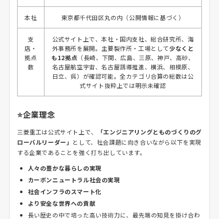
本社
東京都千代田区丸の内（公開情報に基づく）
支
公式サイト上で、本社・国内支社、総合研究所、海
店・
外事務所を展開。主要製作所・工場として
少なくと
拠点
も12拠点
（長崎、下関、広島、三原、神戸、高砂、
数
名古屋航空宇宙、名古屋誘導推進、横浜、相模原、
日立、呉）が確認可能。全カテゴリ合算の総数は公
式サイト抜粋上では明示未確認
⭐企業理念
三菱重工は公式サイト上で、
「エンジニアリングとものづくりのグ
ローバルリーダー」
として、社会課題に向き合いながら以下を実現
する企業であることを強く打ち出しています。
人々の豊かな暮らしの実現
カーボンニュートラル社会の実現
社会インフラのスマート化
より安全な世界への貢献
長い歴史の中で培った高い技術力に、最先端の知見を掛け合わ