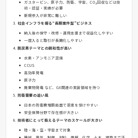
ガスタービン、原子力、防衛、宇宙、CO₂回収などは技
術・認証・実績が必要
新規参入が非常に難しい
社会インフラを握る“長期案件型”ビジネス
納入後の保守・改修・運用支援まで収益化しやすい
一度入ると取引が長期化しやすい
脱炭素テーマとの親和性が高い
水素・アンモニア混焼
CCUS
高効率発電
原子力
廃棄物発電 など、GX関連の実装領域を持つ
防衛需要の追い風
日本の防衛費増額局面で恩恵を受けやすい
安全保障分野で存在感が大きい
技術者にとって扱えるテーマのスケールが大きい
陸・海・空・宇宙まで対象
機械、電気、制御、材料、情報、化学、土木、建築まで活