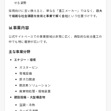
せる姿勢
採用向けに言い換えると、単なる「重工メーカー」ではなく、
巨大
で複雑な社会課題を技術と事業で解く会社
という位置づけです。
📊事業内容
公式サイトベースでの事業領域は非常に広く、典型的な総合重工の
中でも特に裾野が広いです。
主な事業分野
エナジー・環境
ガスタービン
発電設備
原子力関連
脱炭素ソリューション
廃棄物処理・環境装置
建設設備・大型構造物
空調・冷熱
ターボ冷凍機