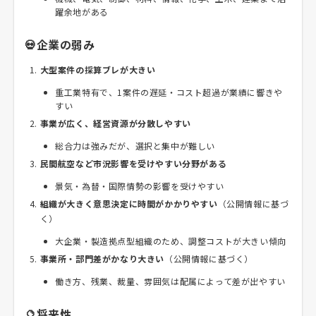
躍余地がある
💀企業の弱み
大型案件の採算ブレが大きい
重工業特有で、1案件の遅延・コスト超過が業績に響きや
すい
事業が広く、経営資源が分散しやすい
総合力は強みだが、選択と集中が難しい
民間航空など市況影響を受けやすい分野がある
景気・為替・国際情勢の影響を受けやすい
組織が大きく意思決定に時間がかかりやすい
（公開情報に基づ
く）
大企業・製造拠点型組織のため、調整コストが大きい傾向
事業所・部門差がかなり大きい
（公開情報に基づく）
働き方、残業、裁量、雰囲気は配属によって差が出やすい
🔮将来性