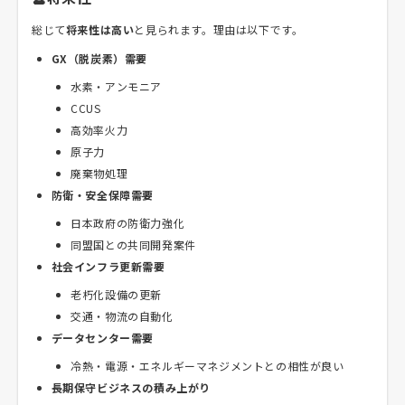
総じて
将来性は高い
と見られます。理由は以下です。
GX（脱炭素）需要
水素・アンモニア
CCUS
高効率火力
原子力
廃棄物処理
防衛・安全保障需要
日本政府の防衛力強化
同盟国との共同開発案件
社会インフラ更新需要
老朽化設備の更新
交通・物流の自動化
データセンター需要
冷熱・電源・エネルギーマネジメントとの相性が良い
長期保守ビジネスの積み上がり