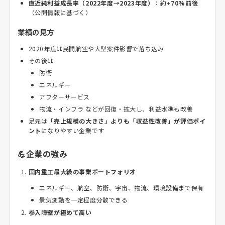
直近純利益成長率（2022年度→2023年度）
：約
+70%前後
（公開情報に基づく）
業績の見方
2020年度は民間航空や大型案件影響で落ち込み
その後は
防衛
エネルギー
アフターサービス
物流・インフラ などが回復・拡大し、利益水準も改善
足元は
「売上規模の大きさ」よりも「収益性改善」が評価ポイ
ント
になりやすい企業です
💪企業の強み
国内重工最大級の事業ポートフォリオ
エネルギー、航空、防衛、宇宙、物流、環境設備まで保有
景気変動を一定程度分散できる
参入障壁が極めて高い