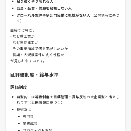
粘り強くやり切れる人
安全・品質・信頼を軽視しない人
グローバル案件や多部門協働に抵抗がない人
（公開情報に基づ
く）
面接では特に、
- なぜ重工業か
- なぜ三菱重工か
- その事業領域で何を実現したいか
- 長期・大規模案件に向く性格か
が見られやすいです。
📊評価制度・給与水準
評価制度
典型的には
等級制度＋目標管理＋賞与反映
の大企業型と考えら
れます（公開情報に基づく）
技術系は
専門性
業務成果
プロジェクト貢献