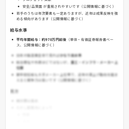
安全/品質面 が重視されやすいです（公開情報に基づく）
若手のうちは年次要素も一定ありますが、近年は成果反映を強
める傾向があります（公開情報に基づく）
給与水準
平均年間給与：約970万円前後
（単体・有価証券報告書ベー
ス、公開情報に基づく）
日本の製造業全体で見れば
かなり高水準
総合商社や外資ほどではないが、
重工・インフラ・メーカー上
位層
新卒初任給も大手メーカー上位帯で、近年の賃上げ動向を踏ま
えると競争力は高いです（公開情報に基づく）
見方
絶対額は高め
ただし配属先によって
残業
手当
地域差