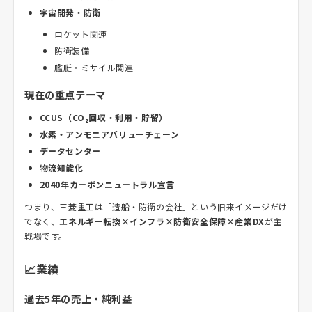
宇宙開発・防衛
ロケット関連
防衛装備
艦艇・ミサイル関連
現在の重点テーマ
CCUS（CO₂回収・利用・貯留）
水素・アンモニアバリューチェーン
データセンター
物流知能化
2040年カーボンニュートラル宣言
つまり、三菱重工は「造船・防衛の会社」という旧来イメージだけ
でなく、
エネルギー転換×インフラ×防衛安全保障×産業DX
が主
戦場です。
📈業績
過去5年の売上・純利益