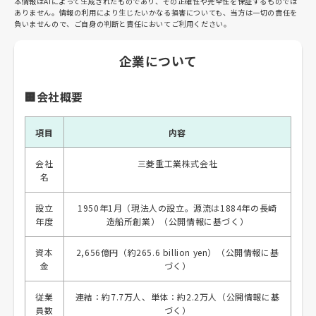
本情報はAIによって生成されたものであり、その正確性や完全性を保証するものでは
ありません。情報の利用により生じたいかなる損害についても、当方は一切の責任を
負いませんので、ご自身の判断と責任においてご利用ください。
企業について
🏢会社概要
項目
内容
会社
三菱重工業株式会社
名
設立
1950年1月（現法人の設立。源流は1884年の長崎
年度
造船所創業）（公開情報に基づく）
資本
2,656億円（約265.6 billion yen）（公開情報に基
金
づく）
従業
連結：約7.7万人、単体：約2.2万人（公開情報に基
員数
づく）