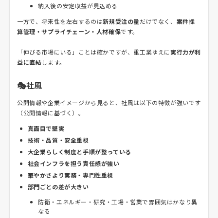
納入後の安定収益が見込める
一方で、将来性を左右するのは
新規受注の量
だけでなく、
案件採
算管理・サプライチェーン・人材確保
です。
「伸びる市場にいる」ことは確かですが、重工業ゆえに
実行力が利
益に直結
します。
🎭社風
公開情報や企業イメージから見ると、社風は以下の特徴が強いです
（公開情報に基づく）。
真面目で堅実
技術・品質・安全重視
大企業らしく制度と手順が整っている
社会インフラを担う責任感が強い
華やかさより実務・専門性重視
部門ごとの差が大きい
防衛・エネルギー・研究・工場・営業で雰囲気はかなり異
なる