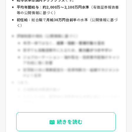
平均年間給与
：
約2,000万〜2,100万円水準
（有価証券報告書
等の公開情報に基づく）
初任給
：総合職で
月給30万円台前半
の水準（公開情報に基づ
く）
評価制度の傾向（公開情報に基づく）
年次一律ではなく、
成果・役割・発揮行動
を重視
若手でも高難度案件に入るため、
実力差がつきやすい
ジョブローテーション・海外駐在・投資案件経験がキャリ
ア形成に強く影響
管理職以降は
事業経営力・投資判断力・組織マネジメント
がより重要
つまり、
入社時点の待遇が高い
ただしその分、
期待値と成果責任も非常に高い
というタイ
プです。
📖
続きを読む