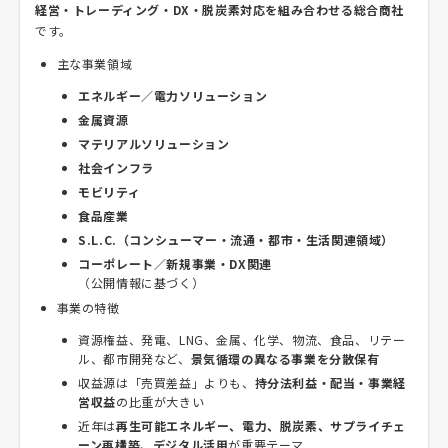
経営・トレーディング・DX・脱炭素対応を組み合わせる総合商社
です。
主な事業領域
エネルギー／電力ソリューション
金属資源
マテリアルソリューション
社会インフラ
モビリティ
食品産業
S.L.C.（コンシューマー・流通・都市・生活関連領域）
コーポレート／新規事業・DX関連
（公開情報に基づく）
事業の特徴
資源権益、発電、LNG、金属、化学、物流、食品、リテー
ル、都市開発など、
景気循環の異なる事業を分散保有
収益源は「売買差益」よりも、
持分法利益・配当・事業経
営収益
の比重が大きい
近年は
再生可能エネルギー、電力、脱炭素、サプライチェ
ーン再構築、デジタル活用
が重要テーマ