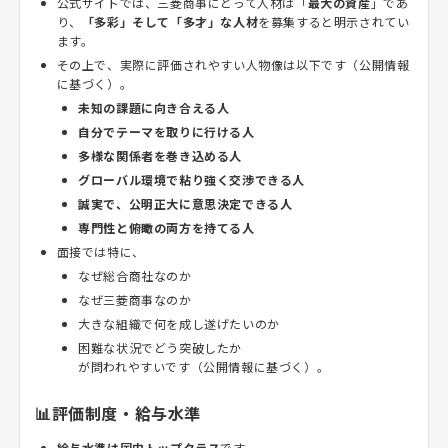
公式サイトでは、三菱商事にとって人材は「
最大の資産
」であ
り、
「多彩」そして「多才」な人材
を募集すると明示されてい
ます。
その上で、実際に評価されやすい人物像は以下です（公開情報
に基づく）。
未知の課題に向き合える人
自分でテーマを取りに行ける人
多様な関係者を巻き込める人
グローバル環境で粘り強く交渉できる人
誠実で、公明正大に意思決定できる人
専門性と俯瞰の両方を持てる人
面接では特に、
なぜ総合商社なのか
なぜ三菱商事なのか
大きな組織で何を成し遂げたいのか
困難な状況でどう突破したか
が問われやすいです（公開情報に基づく）。
📊評価制度・給与水準
給与水準は国内トップクラス
です。