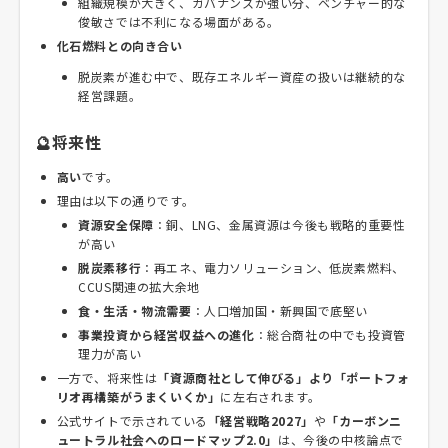
組織規模が大きく、ガバナンスが強い分、ベンチャー的な
俊敏さでは不利になる場面がある。
化石燃料との向き合い
脱炭素が進む中で、既存エネルギー資産の扱いは継続的な
経営課題。
🔮将来性
高い
です。
理由は以下の通りです。
資源安全保障
：銅、LNG、金属資源は今後も戦略的重要性
が高い
脱炭素移行
：再エネ、電力ソリューション、低炭素燃料、
CCUS関連の拡大余地
食・生活・物流需要
：人口増加国・新興国で底堅い
事業投資から経営収益への進化
：総合商社の中でも投資管
理力が高い
一方で、将来性は
「資源商社として伸びる」より「ポートフォ
リオ再構築がうまくいくか」
に左右されます。
公式サイトで示されている
「経営戦略2027」
や
「カーボンニ
ュートラル社会へのロードマップ2.0」
は、今後の中核論点で