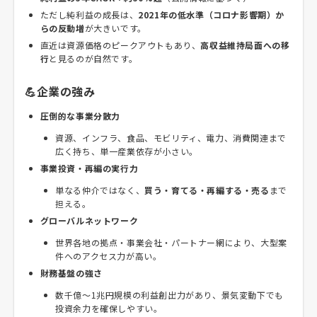
ただし純利益の成長は、
2021年の低水準（コロナ影響期）か
らの反動増
が大きいです。
直近は資源価格のピークアウトもあり、
高収益維持局面への移
行
と見るのが自然です。
💪企業の強み
圧倒的な事業分散力
資源、インフラ、食品、モビリティ、電力、消費関連まで
広く持ち、単一産業依存が小さい。
事業投資・再編の実行力
単なる仲介ではなく、
買う・育てる・再編する・売る
まで
担える。
グローバルネットワーク
世界各地の拠点・事業会社・パートナー網により、大型案
件へのアクセス力が高い。
財務基盤の強さ
数千億〜1兆円規模の利益創出力があり、景気変動下でも
投資余力を確保しやすい。