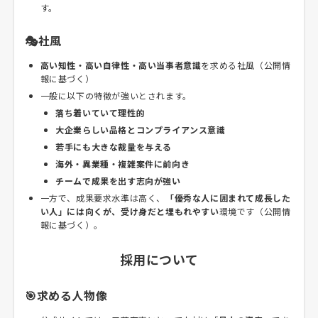
す。
🎭社風
高い知性・高い自律性・高い当事者意識
を求める社風（公開情
報に基づく）
一般に以下の特徴が強いとされます。
落ち着いていて理性的
大企業らしい品格とコンプライアンス意識
若手にも大きな裁量を与える
海外・異業種・複雑案件に前向き
チームで成果を出す志向が強い
一方で、成果要求水準は高く、
「優秀な人に囲まれて成長した
い人」には向くが、受け身だと埋もれやすい
環境です（公開情
報に基づく）。
採用について
🎯求める人物像