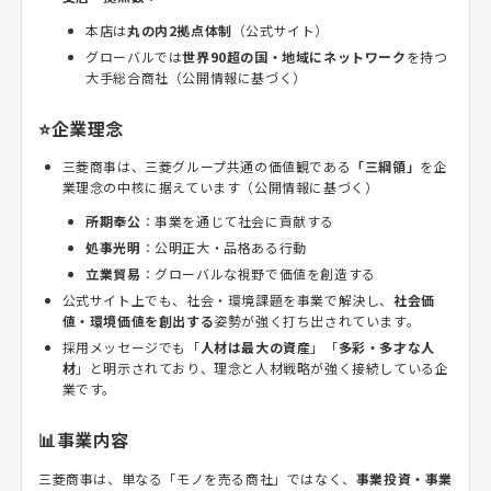
本店は
丸の内2拠点体制
（公式サイト）
グローバルでは
世界90超の国・地域にネットワーク
を持つ
大手総合商社（公開情報に基づく）
⭐企業理念
三菱商事は、三菱グループ共通の価値観である
「三綱領」
を企
業理念の中核に据えています（公開情報に基づく）
所期奉公
：事業を通じて社会に貢献する
処事光明
：公明正大・品格ある行動
立業貿易
：グローバルな視野で価値を創造する
公式サイト上でも、社会・環境課題を事業で解決し、
社会価
値・環境価値を創出する
姿勢が強く打ち出されています。
採用メッセージでも「
人材は最大の資産
」「
多彩・多才な人
材
」と明示されており、理念と人材戦略が強く接続している企
業です。
📊事業内容
三菱商事は、単なる「モノを売る商社」ではなく、
事業投資・事業