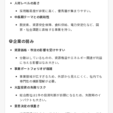
人材レベルの高さ
採用難易度が非常に高く、優秀層が集まりやすい。
中長期テーマとの親和性
脱炭素、資源安全保障、食料供給、電力安定化など、国
家・社会課題と直結する事業を持つ。
💀企業の弱み
資源価格・市況の影響を受けやすい
分散はしているものの、資源権益やエネルギー関連が利益
に与える影響はなお大きい。
事業ポートフォリオが複雑
事業領域が広すぎるため、外部から見えにくく、社内でも
専門性の横断理解が必要。
大型投資の失敗リスク
総合商社は1件の投資判断が巨額になるため、失敗時のイ
ンパクトも大きい。
意思決定の慎重さ