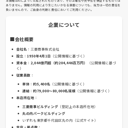
本情報はAIによって生成されたものであり、その正確性や完全性を保証するものでは
ありません。情報の利用により生じたいかなる損害についても、当方は一切の責任を
負いませんので、ご自身の判断と責任においてご利用ください。
企業について
🏢会社概要
会社名
：三菱商事株式会社
設立
：
1950年4月1日
（公開情報に基づく）
資本金
：
2,044億円超（約204,446百万円）
（公開情報に基づ
く）
従業員数
：
単体
：
約5,400名
（公開情報に基づく）
連結
：
約79,000〜80,000名規模
（公開情報に基づく）
本店所在地
：
三菱商事ビルディング
（登記上の本店所在地）
丸の内パークビルディング
いずれも東京都千代田区丸の内（公式サイト）
支店・拠点数
：