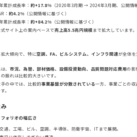
5年累計成長率：
約+17.8%
（2020年3月期 → 2024年3月期、公開
GR：
約4.2%
（公開情報に基づく）
5年累計成長率：
約+84.2%
（公開情報に基づく）
公式サイト上の案内ベースで
売上高5.5兆円規模
まで拡大しています
年拡大傾向で、特に
空調、FA、ビルシステム、インフラ関連
が全体を
益は、
市況、為替、部材価格、設備投資動向、品質問題対応費用
の影
との振れは比較的大きいです。
大手の中では、比較的
事業基盤が分散されている
一方、事業ごとの収
です。
強み
トフォリオの幅広さ
交通、工場、ビル、空調、半導体、防衛宇宙、ITまで展開。