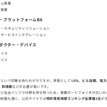
テム事業
電事業
ス・プラットフォームBA
ラ・セキュリティソリューション
・サービスインテグレーション
ンダクター・デバイス
バイス
バイス
ス
カーという印象を持たれがちですが、実態としては
FA、ビル設備、電
、昇降機
などの比重が高いです。
分野と社会インフラ分野を併せ持つため、事業ポートフォリオが広いの
・知財面も強く、公式サイトでは
特許資産規模ランキング全業種1位
が