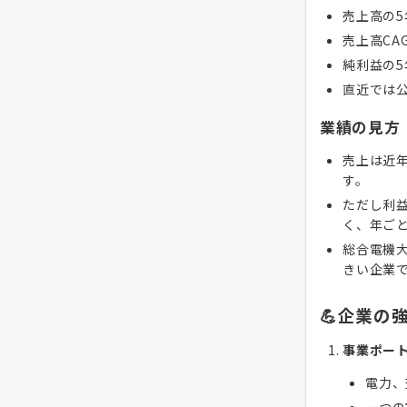
売上高の
売上高CA
純利益の
直近では
業績の見方
売上は近
す。
ただし利
く、年ご
総合電機
きい企業
💪企業の
事業ポー
電力、