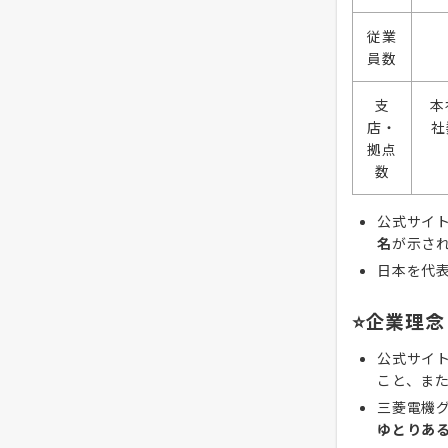
従業
員数
支
本
店・
社
拠点
数
公式サイ
名
が示さ
日本を代表
⭐企業理念
公式サイ
こと、ま
三菱電機
ゆとりあ