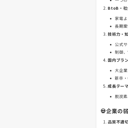
一つの
BtoB・
家電よ
長期案
技術力・
公式サ
制御、
国内ブラ
大企業
新卒・
成長テー
脱炭素
💀企業の
品質不適