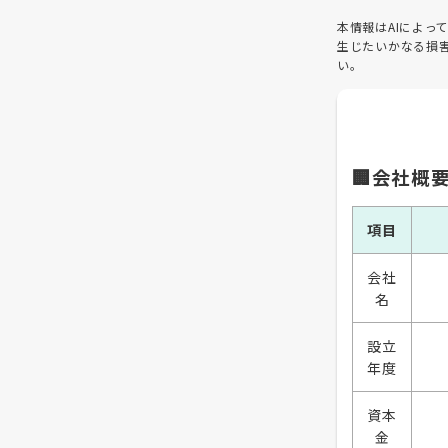
本情報はAIによ
生じたいかなる損
い。
🏢会社概
項目
会社
名
設立
年度
資本
金