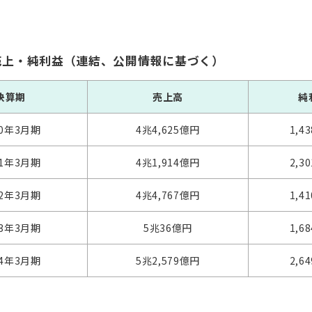
売上・純利益（連結、公開情報に基づく）
決算期
売上高
純
20年3月期
4兆4,625億円
1,4
21年3月期
4兆1,914億円
2,3
22年3月期
4兆4,767億円
1,4
23年3月期
5兆36億円
1,6
24年3月期
5兆2,579億円
2,6