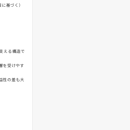
情報に基づく）
。
支える構造で
響を受けやす
益性の差も大