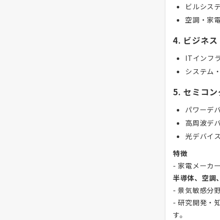
ビルシス
空調・家
4. ビジネ
ITインフ
システム
5. セミコ
パワーデ
高周波デ
光デバイ
特徴
- 家電メー
半導体、空調
- 景気敏感
- 研究開発
す。