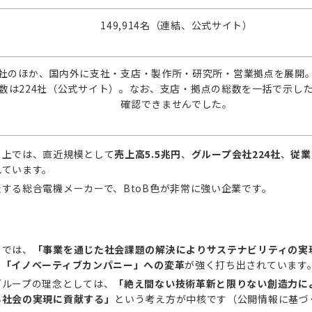
149,914名（連結、公式サイト）
社のほか、国内外に支社・支店・製作所・研究所・営業拠点を展開
数は224社（公式サイト）。なお、支店・拠点の総数を一括で示し
確認できませんでした。
ト上では、直近規模として
売上高5.5兆円
、
グループ会社224社
、
従業
れています。
する総合電機メーカーで、BtoB色が非常に強い企業です。
トでは、
「事業を通じた社会課題の解決によりサステナビリティの実
た
「イノベーティブカンパニー」への変革
が強く打ち出されています
グループの理念としては、
「絶え間ない技術革新と限りない創造力に
る社会の実現に貢献する」
という考え方が中核です（公開情報に基づ