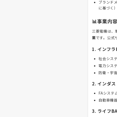
ブランド
に基づく
📊事業内
三菱電機は、
業
です。公式
1. インフラ
社会シス
電力シス
防衛・宇
2. インダ
FAシステ
自動車機
3. ライフB