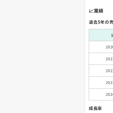
📈業績
過去5年の
20
20
20
20
20
成長率