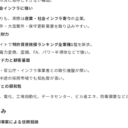
市況に依存しすぎない構造。
社会インフラに強い
りも、実際は
産業・社会インフラ寄り
の企業。
件・大型案件・保守更新需要を取り込みやすい。
知財力
イトで
特許資産規模ランキング全業種1位
を訴求。
電力変換、空調、FA、パワー半導体などで強い。
ンド力と顧客基盤
・官公庁・インフラ事業者との取引基盤が厚い。
中途の採用市場でも知名度が高い。
マとの親和性
、電化、工場自動化、データセンター、ビル省エネ、防衛需要など
弱み
切事案による信頼毀損