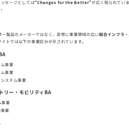
メッセージとしては
“Changes for the Better”
が広く知られてい
）。
容
単一製品のメーカーではなく、非常に事業領域の広い
総合インフラ・
サイトでは以下の事業区分が示されています。
BA
テム事業
テム事業
宙システム事業
ストリー・モビリティBA
ム事業
器事業
A