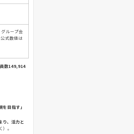
。グループ会
た公式数値は
員数149,914
現を目指す」
。
より、活力と
く）。