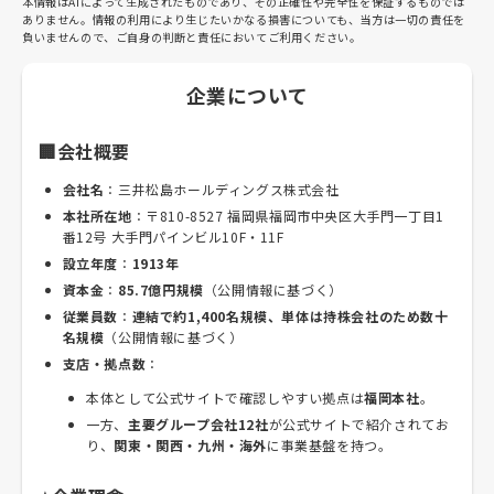
本情報はAIによって生成されたものであり、その正確性や完全性を保証するものでは
ありません。情報の利用により生じたいかなる損害についても、当方は一切の責任を
負いませんので、ご自身の判断と責任においてご利用ください。
企業について
🏢会社概要
会社名
：三井松島ホールディングス株式会社
本社所在地
：〒810-8527 福岡県福岡市中央区大手門一丁目1
番12号 大手門パインビル10F・11F
設立年度
：
1913年
資本金
：
85.7億円規模
（公開情報に基づく）
従業員数
：
連結で約1,400名規模、単体は持株会社のため数十
名規模
（公開情報に基づく）
支店・拠点数
：
本体として公式サイトで確認しやすい拠点は
福岡本社
。
一方、
主要グループ会社12社
が公式サイトで紹介されてお
り、
関東・関西・九州・海外
に事業基盤を持つ。