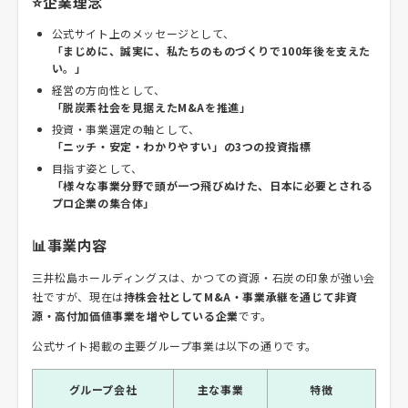
⭐企業理念
公式サイト上のメッセージとして、
「まじめに、誠実に、私たちのものづくりで100年後を支えた
い。」
経営の方向性として、
「脱炭素社会を見据えたM&Aを推進」
投資・事業選定の軸として、
「ニッチ・安定・わかりやすい」の3つの投資指標
目指す姿として、
「様々な事業分野で頭が一つ飛びぬけた、日本に必要とされる
プロ企業の集合体」
📊事業内容
三井松島ホールディングスは、かつての資源・石炭の印象が強い会
社ですが、現在は
持株会社としてM&A・事業承継を通じて非資
源・高付加価値事業を増やしている企業
です。
公式サイト掲載の主要グループ事業は以下の通りです。
グループ会社
主な事業
特徴