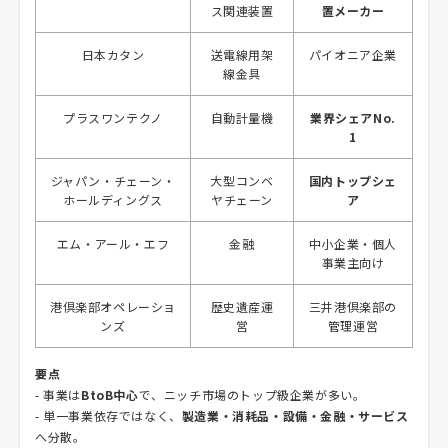
ス関連装置
置メーカー
日本カタン
送電線用架
パイオニア企業
線金具
プラスワンテクノ
自動計量機
業界シェアNo.
1
ジャパン・チェーン・
大型コンベ
国内トップシェ
ホールディングス
ヤチェーン
ア
エム・アール・エフ
金融
中小企業・個人
事業主向け
港倶楽部オペレーショ
歴史遺産運
三井港倶楽部の
ンズ
営
管理運営
要点
- 事業は
BtoB中心
で、ニッチ市場のトップ級企業が多い。
- 単一事業依存ではなく、
製造業・消耗品・設備・金融・サービス
へ分散。