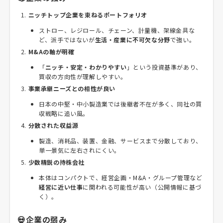
ニッチトップ企業を束ねるポートフォリオ
ストロー、レジロール、チェーン、計量機、架線金具な
ど、派手ではないが
生活・産業に不可欠な分野
で強い。
M&Aの軸が明確
「
ニッチ・安定・わかりやすい
」という投資基準があり、
買収の方向性が理解しやすい。
事業承継ニーズとの相性が良い
日本の中堅・中小製造業では後継者不在が多く、同社の買
収戦略に追い風。
分散された収益源
製造、消耗品、装置、金融、サービスまで分散しており、
単一景気に左右されにくい。
少数精鋭の持株会社
本体はコンパクトで、経営企画・M&A・グループ管理など
経営に近い仕事
に関われる可能性が高い（公開情報に基づ
く）。
💀企業の弱み