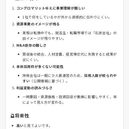
コングロマリットゆえに事業理解が難しい
1社で何をしているかが外から直感的に伝わりにくい。
資源事業のイメージが残る
実態は転換中でも、就活生・転職市場では「石炭会社」の
旧イメージが残りやすい。
M&A依存の難しさ
買収後の統合、人材定着、経営陣交代に失敗すると成果が
出にくい。
本体採用枠が多くない可能性
持株会社は一般に少人数運営のため、
採用人数が絞られや
すい
（公開情報に基づく）。
利益変動の読みづらさ
一時要因・資源価格・投資回収が業績に影響しやすく、年
によって見え方が変わる。
🔮将来性
高い
と見てよいです。