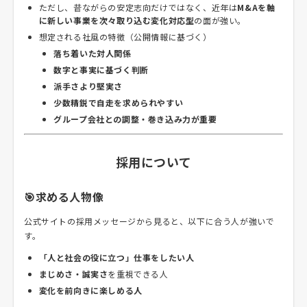
ただし、昔ながらの安定志向だけではなく、近年は
M&Aを軸
に新しい事業を次々取り込む変化対応型
の面が強い。
想定される社風の特徴（公開情報に基づく）
落ち着いた対人関係
数字と事実に基づく判断
派手さより堅実さ
少数精鋭で自走を求められやすい
グループ会社との調整・巻き込み力が重要
採用について
🎯求める人物像
公式サイトの採用メッセージから見ると、以下に合う人が強いで
す。
「人と社会の役に立つ」仕事をしたい人
まじめさ・誠実さ
を重視できる人
変化を前向きに楽しめる人