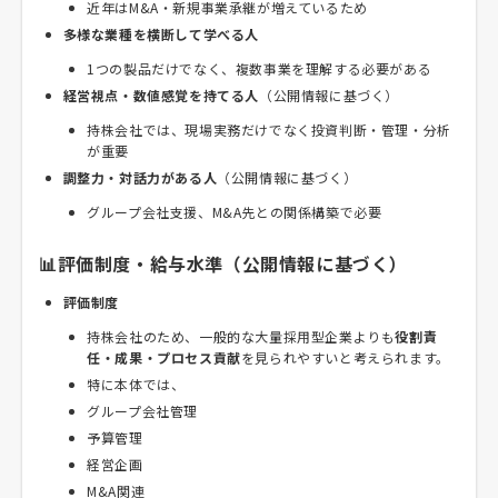
近年はM&A・新規事業承継が増えているため
多様な業種を横断して学べる人
1つの製品だけでなく、複数事業を理解する必要がある
経営視点・数値感覚を持てる人
（公開情報に基づく）
持株会社では、現場実務だけでなく投資判断・管理・分析
が重要
調整力・対話力がある人
（公開情報に基づく）
グループ会社支援、M&A先との関係構築で必要
📊評価制度・給与水準（公開情報に基づく）
評価制度
持株会社のため、一般的な大量採用型企業よりも
役割責
任・成果・プロセス貢献
を見られやすいと考えられます。
特に本体では、
グループ会社管理
予算管理
経営企画
M&A関連