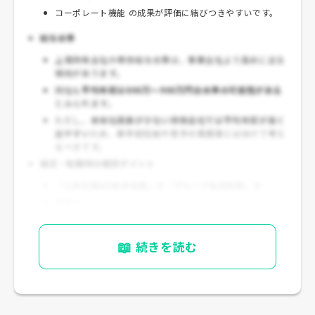
コーポレート機能 の成果が評価に結びつきやすいです。
給与水準
上場持株会社の単体給与水準は、事業会社より高めに出る
傾向があります。
同社も
平均年収は800万～900万円台水準の可能性がある
とみられます。
ただし、
本体社員数が少ない持株会社では平均年収が高く
出やすい
ため、新卒初任給や若手の実感値とは分けて考え
るべきです。
就活・転職時の確認ポイント
「三井松島HD本体採用」か「グループ会社採用」か
配属先
総合職か専門職か
転勤有無
📖
続きを読む
年収レンジと賞与算定基準