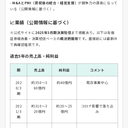
-
M&AとPMI（買収後の統合・経営支援）
が競争力の源泉になって
いる（公開情報に基づく）。
📈業績（公開情報に基づく）
※公式サイトに
2025年3月期決算短信
まで掲載あり。以下は有価
証券報告書・決算短信ベースの
概況把握用
です。面接前には最新IR
で再確認推奨です。
過去5年の売上高・純利益
期
売上高
純利益
コメント
202
約350～3
約40億円
既存事業中心
0/3
60億円
期
202
約310～3
約20～25
コロナ影響で落ち込
1/3
20億円
億円
み
期