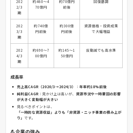
202
約460～4
約70億円
回復基調
2/3
70億円
前後
期
202
約740億
約300億
資源価格・投資成果
3/3
円前後
円前後
で大幅増益
期
202
約690～7
約145～1
反動減でも高水準
4/3
00億円
50億円
期
成長率
売上高CAGR（2020/3→2024/3）
：
年率約18%前後
純利益CAGR
：見かけ上は高いが、
資源市況や一時要因の影響
が大きく変動幅が大きい
見るべきポイントは、
「一時的な資源収益」よりも「非資源・ニッチ事業の積み上が
り」
です。
💪企業の強み