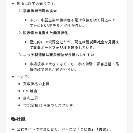
理由は以下の通りです。
事業承継市場の拡大
中小・中堅企業の後継者不足は今後も続く見込みで、
同社のM&Aモデルと相性が良い。
脱炭素を見据えた非資源化
歴史的には資源会社だが、現在は
脱炭素社会を見据え
て事業ポートフォリオを転換
している。
ニッチ製造業は競争優位が長持ちしやすい
市場規模は大きくなくても、参入障壁・顧客基盤・品
質信頼で強みが続きやすい。
一方で、
買収価格の上昇
PMI難度
金利上昇
市況変動 は今後のリスクです。
🎭社風
公式サイトの言葉どおり、ベースは
「まじめ」「誠実」
。