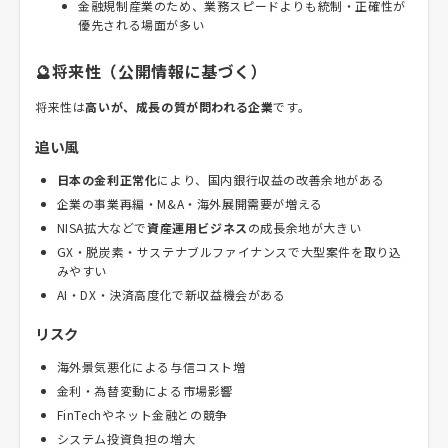
金融規制産業のため、業務スピードよりも統制・正確性が
優先される場面が多い
🔮将来性（公開情報に基づく）
将来性は
高いが、成長の質が問われる企業
です。
追い風
日本の金利正常化
により、国内銀行収益の改善余地がある
企業の事業再編・M&A・海外展開需要が増える
NISA拡大などで
資産運用ビジネス
の成長余地が大きい
GX・脱炭素・サステナブルファイナンスで大型案件を取り込
みやすい
AI・DX・決済高度化で新収益機会がある
リスク
海外景気悪化による与信コスト増
金利・為替変動による市場影響
FinTechやネット金融との競争
システム投資負担の増大