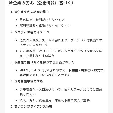
💀企業の弱み（公開情報に基づく）
大企業ゆえの組織の重さ
意思決定に時間がかかりやすい
部門間調整や稟議が多くなりやすい
システム障害のイメージ
過去の大規模システム障害により、ブランド・信頼面でマ
イナス印象が残った
現在は改善に注力しているが、採用面接でも「なぜみずほ
か」で問われやすい論点
収益性で他メガに見劣りする局面があった
MUFG、SMFGと比較されやすく、
収益性・機動力・株式市
場評価
で厳しく見られることがある
国内金融市場の成熟
少子高齢化・人口減少の中で、国内リテールだけでは高成
長しにくい
法人、海外、資産運用、非金利収益の拡大が重要
高いコンプライアンス負荷