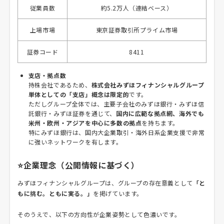
従業員数
約5.2万人（連結ベース）
上場市場
東京証券取引所プライム市場
証券コード
8411
支店・拠点数
持株会社であるため、
株式会社みずほフィナンシャルグループ
単体としての「支店」概念は限定的
です。
ただしグループ全体では、主要子会社のみずほ銀行・みずほ信
託銀行・みずほ証券を通じて、
国内に広範な拠点網、海外でも
米州・欧州・アジアを中心に多数の拠点
を持ちます。
特にみずほ銀行は、国内大企業取引・海外日系企業支援で非常
に強いネットワークを有します。
⭐企業理念（公開情報に基づく）
みずほフィナンシャルグループは、グループの存在意義として
「と
もに挑む。ともに実る。」
を掲げています。
そのうえで、以下の方向性が企業姿勢として色濃いです。