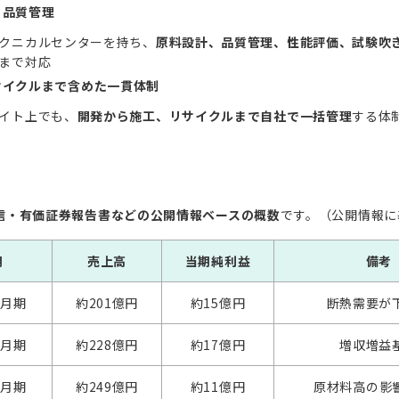
・品質管理
クニカルセンターを持ち、
原料設計、品質管理、性能評価、試験吹
まで対応
サイクルまで含めた一貫体制
イト上でも、
開発から施工、リサイクルまで自社で一括管理
する体
信・有価証券報告書などの公開情報ベースの概数
です。（公開情報に
期
売上高
当期純利益
備考
2月期
約201億円
約15億円
断熱需要が
2月期
約228億円
約17億円
増収増益
2月期
約249億円
約11億円
原材料高の影