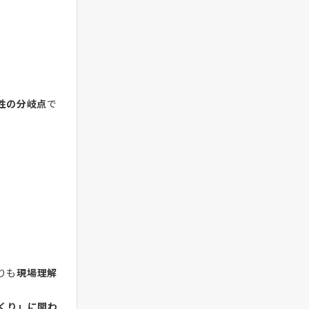
性の分岐点
で
りも
現場理解
くり」に関わ