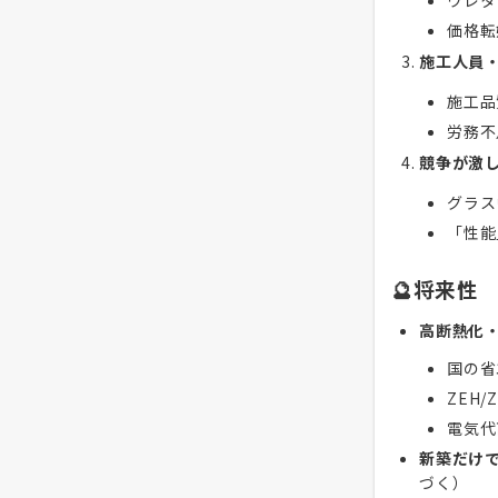
ウレタ
価格転
施工人員
施工品
労務不
競争が激
グラス
「性能
🔮将来性
高断熱化
国の省
ZEH/
電気代
新築だけ
づく）