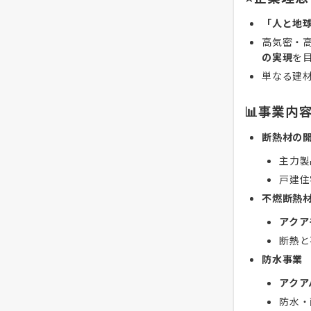
「人と地
高気密・
の実現
を
単なる建
📊事業内
断熱材の
主力製
戸建住
不燃断熱
アクア
断熱と
防水事業
アクア
防水・