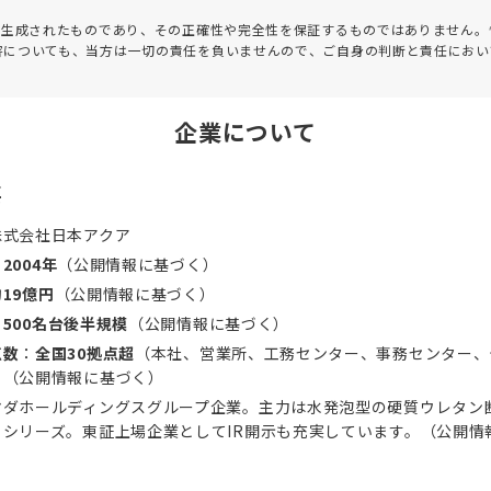
って生成されたものであり、その正確性や完全性を保証するものではありません。
害についても、当方は一切の責任を負いませんので、ご自身の判断と責任におい
企業について
要
株式会社日本アクア
：
2004年
（公開情報に基づく）
約19億円
（公開情報に基づく）
：
500名台後半規模
（公開情報に基づく）
点数
：
全国30拠点超
（本社、営業所、工務センター、事務センター、
）（公開情報に基づく）
マダホールディングスグループ企業。主力は水発泡型の硬質ウレタン
」シリーズ。東証上場企業としてIR開示も充実しています。（公開情