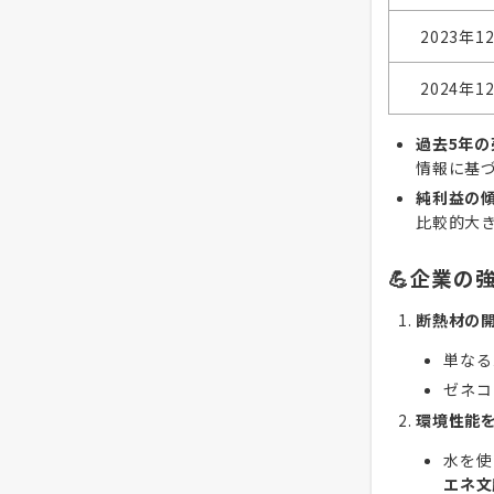
2023年1
2024年1
過去5年の
情報に基
純利益の
比較的大
💪企業の
断熱材の
単なる
ゼネコ
環境性能
水を使
エネ文