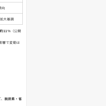
傾向
拡大基調
約11%
（公開
影響で変動は
ど、
脱炭素・省