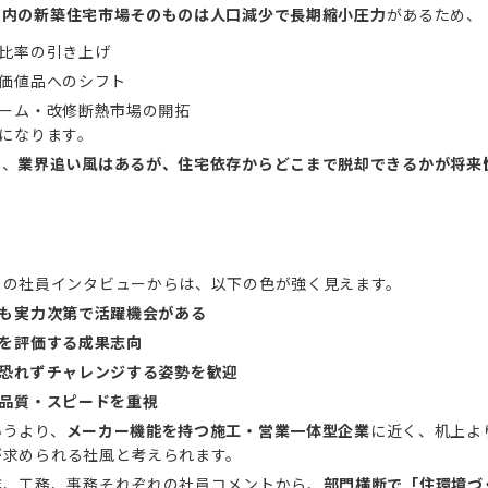
国内の新築住宅市場そのものは人口減少で長期縮小圧力
があるため、
比率の引き上げ
価値品へのシフト
ーム・改修断熱市場の開拓
になります。
と、
業界追い風はあるが、住宅依存からどこまで脱却できるかが将来
トの社員インタビューからは、以下の色が強く見えます。
も実力次第で活躍機会がある
を評価する成果志向
恐れずチャレンジする姿勢を歓迎
品質・スピードを重視
いうより、
メーカー機能を持つ施工・営業一体型企業
に近く、机上よ
が求められる社風と考えられます。
業、工務、事務それぞれの社員コメントから、
部門横断で「住環境づ