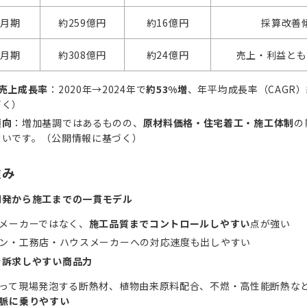
2月期
約259億円
約16億円
採算改善
2月期
約308億円
約24億円
売上・利益とも
売上成長率
：2020年→2024年で
約53%増
、年平均成長率（CAGR）
づく）
傾向
：増加基調ではあるものの、
原材料価格・住宅着工・施工体制
の
きいです。（公開情報に基づく）
強み
開発から施工までの一貫モデル
メーカーではなく、
施工品質までコントロールしやすい
点が強い
ン・工務店・ハウスメーカーへの対応速度も出しやすい
を訴求しやすい商品力
って現場発泡する断熱材、植物由来原料配合、不燃・高性能断熱な
脈に乗りやすい