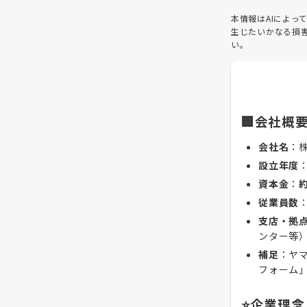
本情報はAIによ
生じたいかなる損
い。
🏢会社概
会社名
：
設立年度
資本金
：
従業員数
支店・拠
ンター等
補足
：ヤ
フォーム
⭐企業理念