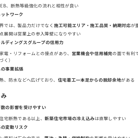
/ZEB、断熱等級強化の流れと相性が良い
ネットワーク
界では、製品力だけでなく
施工可能エリア・施工品質・納期対応
が
点展開は営業上の参入障壁になりやすい
ールディングスグループの信用力
家電・リフォームとの接点があり、
営業機会や信用補完
の面で有利
づく）
への事業拡張
熱、防水などへ広げており、
住宅着工一本足からの脱却余地
がある
弱み
戸数の影響を受けやすい
住宅断熱である以上、
新築住宅市場の冷え込み
は直撃しやすい
格の変動リスク