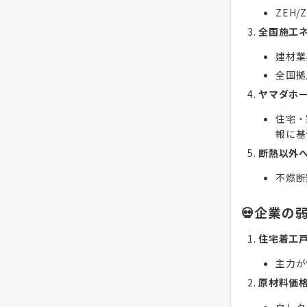
ZEH
全国施工
建材業
全国拠
ヤマダホ
住宅・
報に基
断熱以外
不燃断
💀企業の
住宅着工
主力が
原材料価