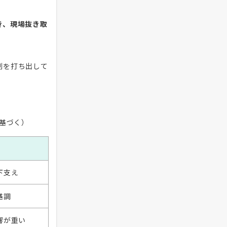
き、現場抜き取
制を打ち出して
基づく）
下支え
基調
響が重い