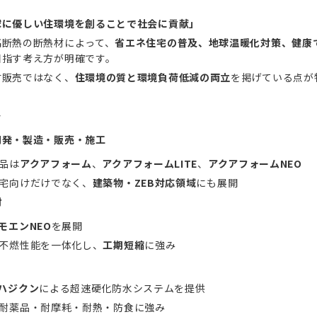
球に優しい住環境を創ることで社会に貢献」
高断熱の断熱材によって、
省エネ住宅の普及、地球温暖化対策、健康
目指す考え方が明確です。
材販売ではなく、
住環境の質と環境負荷低減の両立
を掲げている点が
容
開発・製造・販売・施工
品は
アクアフォーム
、
アクアフォームLITE
、
アクアフォームNEO
宅向けだけでなく、
建築物・ZEB対応領域
にも展開
材
モエンNEO
を展開
不燃性能を一体化し、
工期短縮
に強み
ハジクン
による超速硬化防水システムを提供
耐薬品・耐摩耗・耐熱・防食に強み