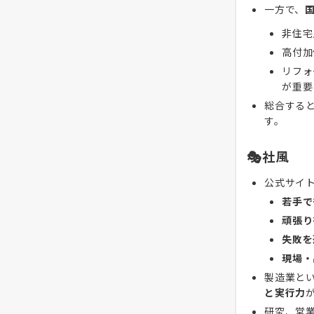
一方で、
非住宅
高付加
リフォ
が重要
総合する
す。
🎭社風
公式サイ
若手で
頑張り
失敗を
現場・
製造業と
と実行力
研究、営