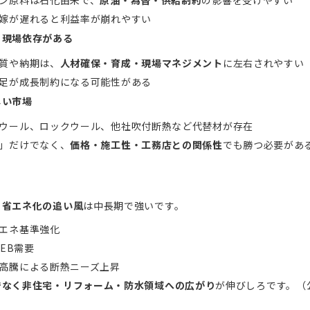
ン原料は石化由来で、
原油・為替・供給制約
の影響を受けやすい
嫁が遅れると利益率が崩れやすい
・現場依存がある
質や納期は、
人材確保・育成・現場マネジメント
に左右されやすい
足が成長制約になる可能性がある
しい市場
ウール、ロックウール、他社吹付断熱など代替材が存在
」だけでなく、
価格・施工性・工務店との関係性
でも勝つ必要があ
・省エネ化の追い風
は中長期で強いです。
エネ基準強化
ZEB需要
高騰による断熱ニーズ上昇
でなく非住宅・リフォーム・防水領域への広がり
が伸びしろです。（