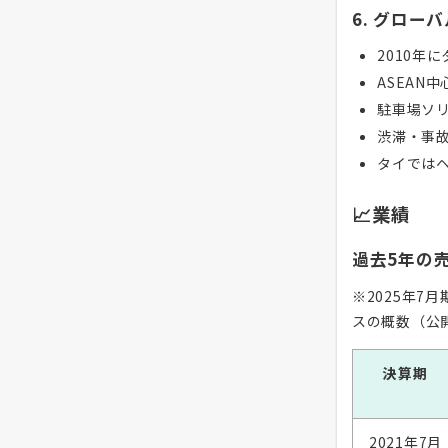
6. グロー
2010年
ASEAN
駐車場ソ
渋滞・事
タイでは
📈業績
過去5年の
※2025年
スの概数（公
決算期
2021年7月