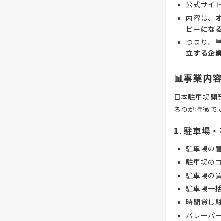
公式サイ
内容は、
ピーにな
つまり、
立する企
📊事業内
日本駐車場開
るのが特徴で
1. 駐車場
駐車場の
駐車場の
駐車場の
駐車場一
時間貸し
バレーパ