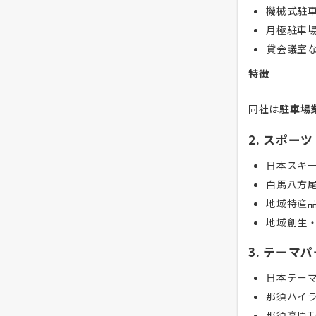
機械式駐
月極駐車
貸会議室
特徴
同社は
駐車場
2. スポー
日本スキ
白馬八方
地域特産
地域創生
3. テーマ
日本テー
那須ハイ
那須高原T