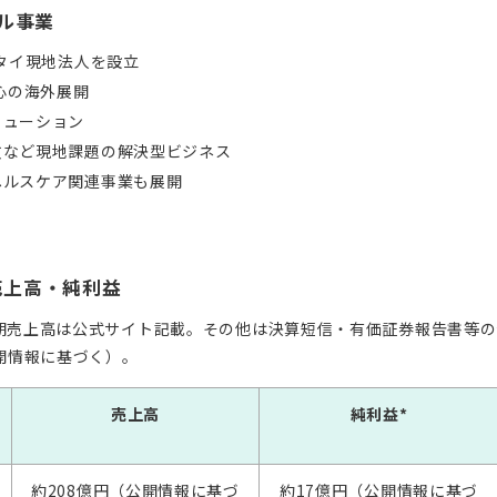
バル事業
にタイ現地法人を設立
中心の海外展開
リューション
故など現地課題の解決型ビジネス
ヘルスケア関連事業も展開
売上高・純利益
7月期売上高は公式サイト記載。その他は決算短信・有価証券報告書等
開情報に基づく）。
売上高
純利益*
約208億円（公開情報に基づ
約17億円（公開情報に基づ