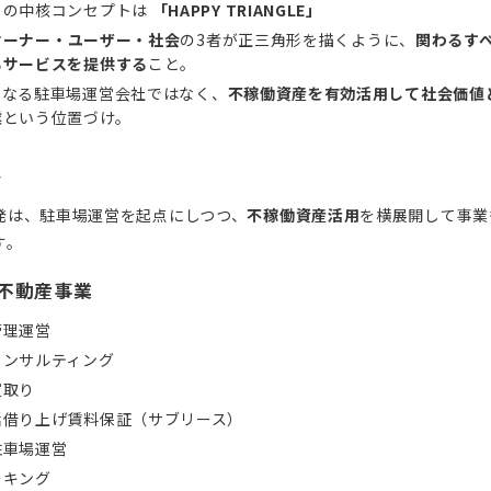
トの中核コンセプトは
「HAPPY TRIANGLE」
オーナー・ユーザー・社会
の3者が正三角形を描くように、
関わるす
るサービスを提供する
こと。
単なる駐車場運営会社ではなく、
不稼働資産を有効活用して社会価値
業
という位置づけ。
容
発は、駐車場運営を起点にしつつ、
不稼働資産活用
を横展開して事業
す。
・不動産事業
管理運営
コンサルティング
買取り
括借り上げ賃料保証（サブリース）
駐車場運営
ーキング