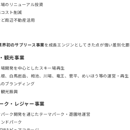
車場のリニューアル投資
場コスト削減
など周辺不動産活用
業界初のサブリース事業
を成長エンジンとしてきた点が強い差別化要
ツ・観光事業
ー場開発を中心としたスキー場再生
尾根、白馬岩岳、栂池、川場、竜王、菅平、めいほう等の運営・再生
品のブランディング
・観光振興
パーク・レジャー事業
マパーク開発を通じたテーマパーク・遊園地運営
ランドパーク
OWAピュアコテージ