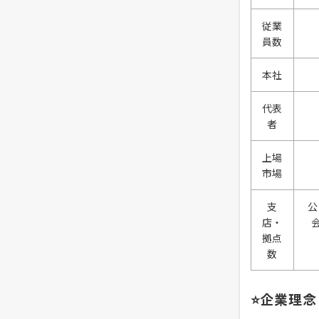
従業
員数
本社
代表
者
上場
市場
支
公
店・
拠点
数
⭐企業理念