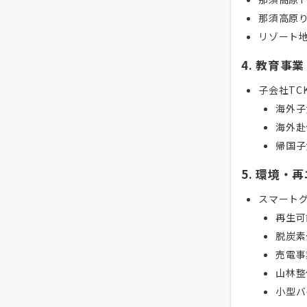
那須高原
リゾート
4. 教育事業
子会社TCK
海外子
海外赴
帰国子
5. 環境・
スマート
再生可
脱炭素
売電事
山林整
小型バ