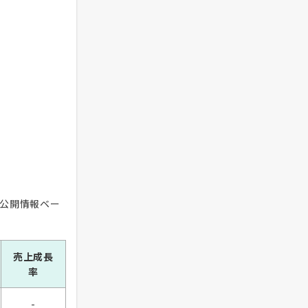
の公開情報ベー
売上成長
率
-