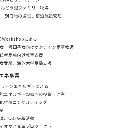
りんどう湖ファミリー牧場
地・別荘地の運営、宿泊施設管理
 Workshopによる
女・帰国子女向けオンライン家庭教師
任者家族向け教育支援
女受験、海外大学受験支援
再エネ事業
グリーンエネルギーによる
能エネルギー設備への投資・運営
化推進コンサルティング
業
備、CO2吸着活動
イオマス発電プロジェクト