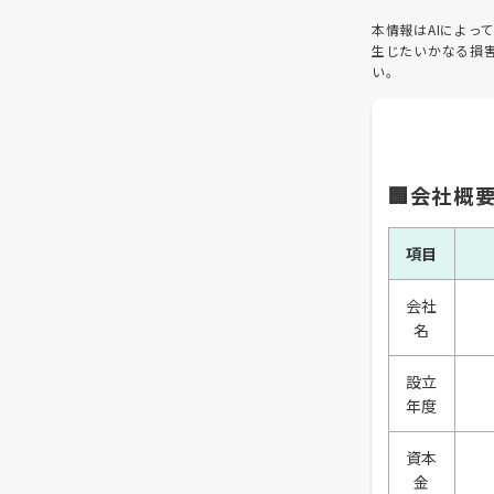
本情報はAIによ
生じたいかなる損
い。
🏢会社概
項目
会社
名
設立
年度
資本
金