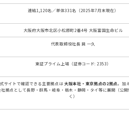
連結1,120名／単体331名（2025年7月末現在）
大阪府大阪市北区小松原町2番4号 大阪富国生命ビル
代表取締役社長 巽 一久
東証プライム上場（証券コード: 2353）
式サイトで確認できる主要拠点は
大阪本社・東京拠点の2拠点
。加
会社拠点として長野・群馬・岐阜・栃木・静岡・タイ等に展開（公開
く）