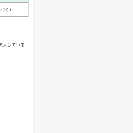
基づく）
拡大している