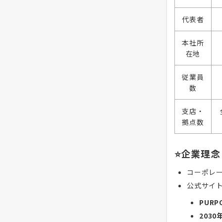
代表者
本社所
在地
従業員
数
支店・
拠点数
⭐企業理念
コーポレ
公式サイ
PUR
203