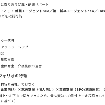
りに寄り添う就職・転職サポート
ィアとして
就職エージェントneo／第二新卒エージェントneo／unis
などを確認可能
ンター代行
・アウトソーシング
開発
け集客支援
学童保育室・介護施設の運営
フォリオの特徴
人材紹介会社」ではなく、
企業向け）×就労支援（個人向け）×業務支援（BPO/施設運営）
の川上～川下まで関与できるため、景気変動への耐性を一定程度持ち
報に基づく）