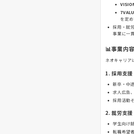
VISIO
7VAL
を定め
採用・就
事業に一
📊事業内
ネオキャリア
1. 採用支援
新卒・中
求人広告
採用活動
2. 就労支援
学生向け
転職希望