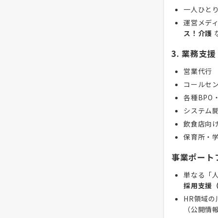
一人ひと
運営メデ
ス！介護
3. 業務支援
営業代行
コールセ
各種BPO
システム
飲食店向
保育所・
事業ポート
単なる「
採用支援（
HR領域
（公開情