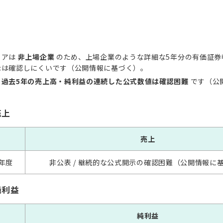
リアは
非上場企業
のため、上場企業のような詳細な5年分の有価証券
示は確認しにくいです（公開情報に基づく）。
、
過去5年の売上高・純利益の連続した公式数値は確認困難
です（公
売上
売上
年度
非公表 / 継続的な公式開示の確認困難（公開情報に
純利益
純利益