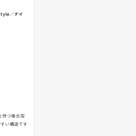
tyle／ナイ
を持つ複合型
やすい構造です