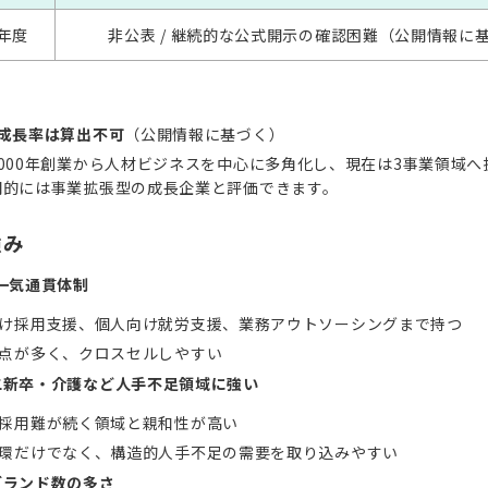
年度
非公表 / 継続的な公式開示の確認困難（公開情報に
年成長率は算出不可
（公開情報に基づく）
000年創業から人材ビジネスを中心に多角化し、現在は3事業領域へ
期的には事業拡張型の成長企業と評価できます。
強み
一気通貫体制
け採用支援、個人向け就労支援、業務アウトソーシングまで持つ
点が多く、クロスセルしやすい
二新卒・介護など人手不足領域に強い
採用難が続く領域と親和性が高い
環だけでなく、構造的人手不足の需要を取り込みやすい
ブランド数の多さ