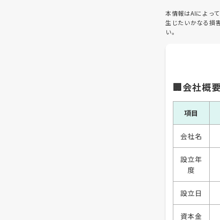
本情報はAIによ
生じたいかなる損
い。
🏢会社概
項目
会社名
設立年
度
設立日
資本金