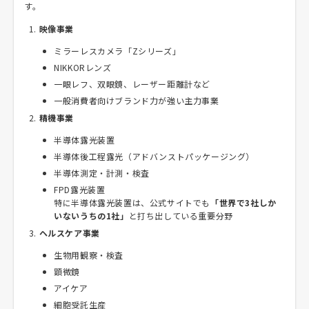
す。
映像事業
ミラーレスカメラ「Zシリーズ」
NIKKORレンズ
一眼レフ、双眼鏡、レーザー距離計など
一般消費者向けブランド力が強い主力事業
精機事業
半導体露光装置
半導体後工程露光（アドバンストパッケージング）
半導体測定・計測・検査
FPD露光装置
特に半導体露光装置は、公式サイトでも
「世界で3社しか
いないうちの1社」
と打ち出している重要分野
ヘルスケア事業
生物用観察・検査
顕微鏡
アイケア
細胞受託生産