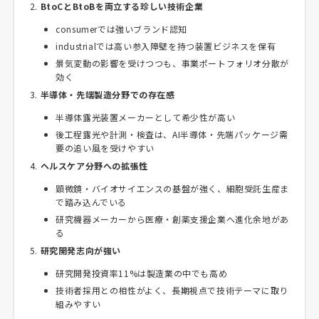
BtoCとBtoBを両立する珍しい技術企業
consumerでは強いブランド認知
industrialでは高い参入障壁を持つ装置ビジネスを保有
景気変動の影響を受けつつも、事業ポートフォリオ分散が
効く
半導体・先端製造分野での存在感
半導体露光装置メーカーとして希少性が高い
後工程露光や計測・検査は、AI半導体・先端パッケージ需
要の追い風を受けやすい
ヘルスケア分野への拡張性
顕微鏡・バイオサイエンスの基盤が強く、細胞受託生産ま
で踏み込んでいる
研究機器メーカーから医療・創薬支援企業へ進化余地があ
る
研究開発志向が強い
研究開発投資率11%は製造業の中でも高め
技術者採用との相性がよく、長期視点で技術テーマに取り
組みやすい