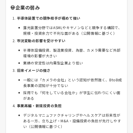
💀企業の弱み
半導体装置での競争相手が極めて強い
露光装置分野ではASMLやキヤノンなどと競争する構図で、
規模・投資余力で不利な面がある（公開情報に基づく）
市況変動の影響を受けやすい
半導体設備投資、製造業投資、為替、カメラ需要など外部
環境の影響が大きい
業績の安定性は内需型企業より低い
旧来イメージの強さ
一般には「カメラの会社」という認知が依然強く、BtoB成
長事業の認知が十分でない
採用でも「何をしている会社か」が学生に伝わりにくい面
がある
事業再編・新規投資の負担
デジタルマニュファクチャリングやヘルスケアは将来性が
ある一方、立ち上げ・M&A・設備投資の負担が先行しやす
い（公開情報に基づく）