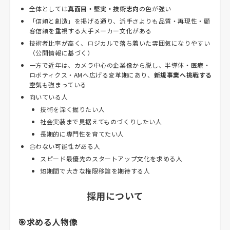
全体としては
真面目・堅実・技術志向
の色が強い
「信頼と創造」を掲げる通り、派手さよりも品質・再現性・顧
客信頼を重視する大手メーカー文化がある
技術者比率が高く、ロジカルで落ち着いた雰囲気になりやすい
（公開情報に基づく）
一方で近年は、カメラ中心の企業像から脱し、半導体・医療・
ロボティクス・AMへ広げる変革期にあり、
新規事業へ挑戦する
空気
も強まっている
向いている人
技術を深く掘りたい人
社会実装まで見据えてものづくりしたい人
長期的に専門性を育てたい人
合わない可能性がある人
スピード最優先のスタートアップ文化を求める人
短期間で大きな権限移譲を期待する人
採用について
🎯求める人物像