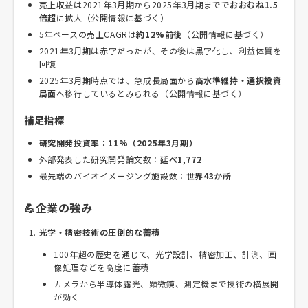
売上収益は2021年3月期から2025年3月期までで
おおむね1.5
倍超
に拡大（公開情報に基づく）
5年ベースの売上CAGRは
約12%前後
（公開情報に基づく）
2021年3月期は赤字だったが、その後は黒字化し、利益体質を
回復
2025年3月期時点では、急成長局面から
高水準維持・選択投資
局面
へ移行しているとみられる（公開情報に基づく）
補足指標
研究開発投資率：11%（2025年3月期）
外部発表した研究開発論文数：
延べ1,772
最先端のバイオイメージング施設数：
世界43か所
💪企業の強み
光学・精密技術の圧倒的な蓄積
100年超の歴史を通じて、光学設計、精密加工、計測、画
像処理などを高度に蓄積
カメラから半導体露光、顕微鏡、測定機まで技術の横展開
が効く