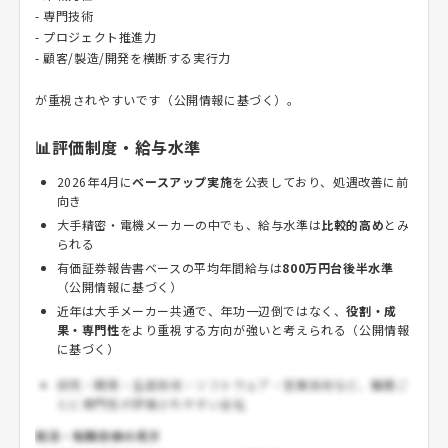
- 専門技術
- プロジェクト推進力
- 顧客/製造/開発を横断する実行力
が重視されやすいです（公開情報に基づく）。
📊評価制度・給与水準
2026年4月に
ベースアップ実施
を公表しており、処遇改善に前
向き
大手精密・電機メーカーの中でも、給与水準は
比較的高め
とみ
られる
有価証券報告書ベースの平均年間給与は
800万円台後半水準
（公開情報に基づく）
近年は大手メーカー共通で、年功一辺倒ではなく、
役割・成
果・専門性
をより重視する方向が強いと考えられる（公開情報
に基づく）
研究・開発・生産技術・ソフトウェア・営業技術など、職種ご
とに専門性が評価されやすい会社
就活・転職目線の見方