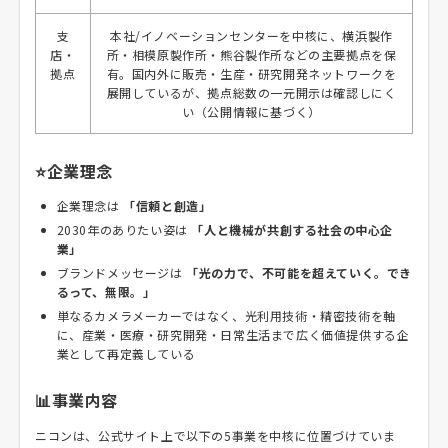
支
本社/イノベーションセンターを中核に、横浜製作
店・
所・相模原製作所・熊谷製作所などの主要拠点を保
拠点
有。国内外に販売・生産・研究開発ネットワークを
展開しているが、拠点総数の一元開示は確認しにく
い（公開情報に基づく）
⭐企業理念
企業理念は
「信頼と創造」
2030年のありたい姿は
「人と機械が共創する社会の中心企
業」
ブランドメッセージは
「光の力で、不可能を超えていく。でき
るって、無限。」
単なるカメラメーカーではなく、光利用技術・精密技術を軸
に、産業・医療・研究開発・日常生活まで広く価値提供する企
業として再定義している
📊事業内容
ニコンは、公式サイト上で以下の5事業を中核に位置づけていま