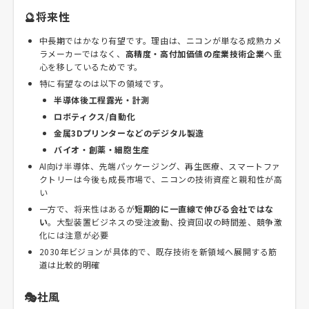
🔮将来性
中長期ではかなり有望です。理由は、ニコンが単なる成熟カメ
ラメーカーではなく、
高精度・高付加価値の産業技術企業
へ重
心を移しているためです。
特に有望なのは以下の領域です。
半導体後工程露光・計測
ロボティクス/自動化
金属3Dプリンターなどのデジタル製造
バイオ・創薬・細胞生産
AI向け半導体、先端パッケージング、再生医療、スマートファ
クトリーは今後も成長市場で、ニコンの技術資産と親和性が高
い
一方で、将来性はあるが
短期的に一直線で伸びる会社ではな
い
。大型装置ビジネスの受注波動、投資回収の時間差、競争激
化には注意が必要
2030年ビジョンが具体的で、既存技術を新領域へ展開する筋
道は比較的明確
🎭社風