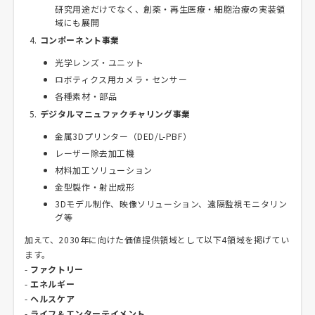
研究用途だけでなく、創薬・再生医療・細胞治療の実装領
域にも展開
コンポーネント事業
光学レンズ・ユニット
ロボティクス用カメラ・センサー
各種素材・部品
デジタルマニュファクチャリング事業
金属3Dプリンター（DED/L-PBF）
レーザー除去加工機
材料加工ソリューション
金型製作・射出成形
3Dモデル制作、映像ソリューション、遠隔監視モニタリン
グ等
加えて、2030年に向けた価値提供領域として以下4領域を掲げてい
ます。
-
ファクトリー
-
エネルギー
-
ヘルスケア
-
ライフ＆エンターテイメント