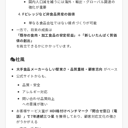
国内人口減を補うには海外・輸出・グローバル調達の
強化が重要
Fビレッジなど非食品資産の価値
単なる食品会社ではない接点づくりが可能
一方で、将来の成長は
「既存の食肉・加工食品の安定収益」＋「新しいたんぱく質価
値の創出」
を両立できるかにかかっています。
🎭社風
大手食品メーカーらしい堅実さ・品質重視・顧客志向
がベース
公式サイトからも、
品質・安全
アレルギー対応
問い合わせ品質向上
への意識が強い
お客様サービス室が
HDI格付けベンチマーク「問合せ窓口（電
話）」で7年連続三つ星
を獲得しており、顧客対応文化の強さ
がうかがえる