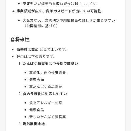
安定型だが爆発的な収益成長は起こしにくい
事業領域が広く、変革のスピードが出にくい可能性
大企業ゆえ、意思決定や組織横断の難しさが生じやすい
（公開情報に基づく）
🔮将来性
将来性は高め
と見てよいです。
理由は以下の通りです。
たんぱく質需要は中長期で底堅い
高齢化に伴う栄養需要
健康志向
高たんぱく食品需要
食の多様化に対応しやすい
食物アレルギー対応
健康食品
新しいたんぱく質提案
海外展開余地