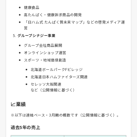
健康食品
高たんぱく・健康訴求商品の開発
「日ハム式 たんぱく質未来マップ」などの啓発メディア運
営
グループシナジー事業
グループ会社商品展開
オンラインショップ運営
スポーツ・地域価値創造
北海道ボールパークFビレッジ
北海道日本ハムファイターズ関連
セレッソ大阪関連
など（公開情報に基づく）
📈業績
※以下は連結ベース・3月期の概数です（公開情報に基づく）。
過去5年の売上