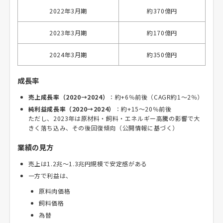
2022年3月期
約370億円
2023年3月期
約170億円
2024年3月期
約350億円
成長率
売上成長率（2020→2024）
：約+6％前後（CAGR約1～2％）
純利益成長率（2020→2024）
：約+15～20％前後
ただし、2023年は原材料・飼料・エネルギー高騰の影響で大
きく落ち込み、その後回復傾向（公開情報に基づく）
業績の見方
売上は1.2兆～1.3兆円規模で安定感がある
一方で利益は、
原料肉価格
飼料価格
為替