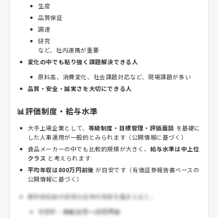
生産
品質保証
調達
研究
など、社内連携が重要
変化の中でも粘り強く課題解決できる人
原料高、消費変化、社会課題対応など、現場課題が多い
品質・安全・誠実さを大切にできる人
📊評価制度・給与水準
大手上場企業として、
等級制度・目標管理・評価面談
を基礎に
した人事運用が一般的とみられます（公開情報に基づく）
食品メーカーの中でも比較的規模が大きく、
給与水準は中上位
クラス
と考えられます
平均年収は800万円前後
が目安です（有価証券報告書ベースの
公開情報に基づく）
新卒初任給の目安は近年の改定を踏まえると、
学部卒：
月給23万～25万円台