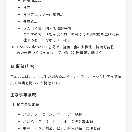
調理加工品
食肉
食物アレルギー対応商品
健康食品
たんぱく質に関する情報発信
まで含めて、「たんぱく質」を軸に食の選択肢を広げる会
社であることを示している。
GroupVision2030を掲げ、健康、食の多様性、持続可能性、
食の未来づくりを重視している（公開情報に基づく）。
📊事業内容
日本ハムは、国内大手の総合食品メーカーで、川上から川下まで幅
広く事業を持つのが特徴です。
主な事業領域
加工食品事業
ハム、ソーセージ、ベーコン、焼豚
ハンバーグ、ミートボール、チキン加工品
中華・アジア惣菜、ピザ、冷凍食品、常温食品