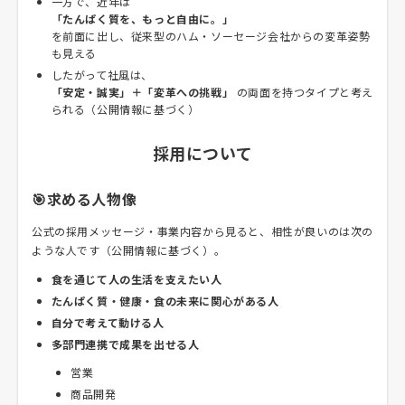
一方で、近年は
「たんぱく質を、もっと自由に。」
を前面に出し、従来型のハム・ソーセージ会社からの変革姿勢
も見える
したがって社風は、
「安定・誠実」＋「変革への挑戦」
の両面を持つタイプと考え
られる（公開情報に基づく）
採用について
🎯求める人物像
公式の採用メッセージ・事業内容から見ると、相性が良いのは次の
ような人です（公開情報に基づく）。
食を通じて人の生活を支えたい人
たんぱく質・健康・食の未来に関心がある人
自分で考えて動ける人
多部門連携で成果を出せる人
営業
商品開発