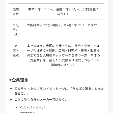
従業
単体：約2,300人、連結：約2.6万人（公開情報に
員数
基づく）
本社
大阪府大阪市北区梅田2丁目4番9号 ブリーゼタワー
所在
地
支
本社のほか、全国に営業・生産・研究・物流・グル
店・
ープ会社拠点を展開。工場・研究所・農場・販売拠
拠点
点まで含む大規模ネットワークを持つ一方、単体の
「支店数」を一括した公式数値は確認しづらい（公
開情報に基づく）
⭐企業理念
公式サイト上のブランドメッセージは
「たんぱく質を、もっと
自由に。」
これは単なる食肉メーカーではなく、
ハム・ソーセージ