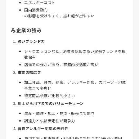
エネルギーコスト
国内消費動向
の影響を受けやすく、振れ幅が出やすい
💪企業の強み
強いブランド力
シャウエッセンなど、消費者認知の高い定番ブランドを複
数保有
店頭での強さがあり、家庭内浸透度が高い
事業の幅広さ
加工食品、食肉、健康、アレルギー対応、スポーツ・地域
事業まで多角化
特定商品依存が比較的小さい
川上から川下までのバリューチェーン
生産・調達・加工・物流・販売まで関与
調達力と供給安定性が競争力
食物アレルギー対応の先行性
専用工場・検査技術・財団活動まで持つのは差別化要因