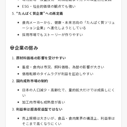
ESG・社会的価値の観点でも強い
“たんぱく質企業”への再定義
食肉メーカーから、健康・未来志向の「たんぱく質ソリュ
ーション企業」へ進化しようとしている
採用市場でもストーリーが作りやすい
💀企業の弱み
原材料価格の影響を受けやすい
畜産・食肉は市況、飼料価格、為替の影響が大きい
価格転嫁のタイムラグが利益を圧迫しやすい
国内成熟市場の制約
日本の人口減少・高齢化で、量的拡大だけでは成長しにく
い
加工肉市場も成熟度が高い
利益率は超高収益型ではない
売上規模は大きいが、食品・食肉業界の構造上、利益率は
そこまで高くなりにくい