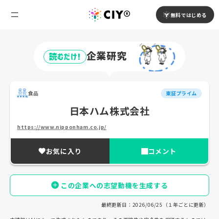
無料ではじめる
企業研究
読むだけ!
食品
東証プライム
日本ハム株式会社
https://www.nipponham.co.jp/
お気に入り
コメント
この企業への志望動機を生成する
最終更新日：2026/06/25（１年ごとに更新）