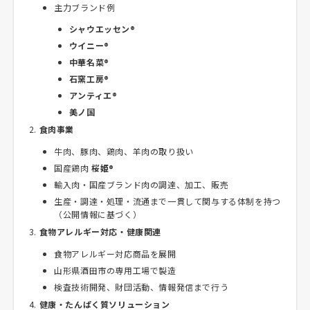
主力ブランド例
シャウエッセン®
ウイニー®
中華名菜®
石窯工房®
アンティエ®
美ノ国
食肉事業
牛肉、豚肉、鶏肉、羊肉の取り扱い
国産鶏肉
桜姫®
輸入肉・国産ブランド肉の調達、加工、販売
生産・調達・処理・流通まで一貫して関与する体制を持つ
（公開情報に基づく）
食物アレルギー対応・健康関連
食物アレルギー対応商品を展開
山形県酒田市の専用工場で製造
検査技術開発、財団活動、情報発信まで行う
健康・たんぱく質ソリューション