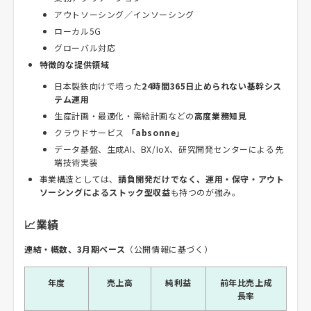
アウトソーシング／インソーシング
ローカル5G
グローバル対応
特徴的な提供領域
日本製鉄向けで培った
24時間365日止められない基幹シス
テム運用
生産計画・最適化・需給計画などの
高度業務知見
クラウドサービス
「absonne」
データ基盤、生成AI、BX/IoX、研究開発センターによる先
端技術実装
事業構造としては、
請負開発だけでなく、運用・保守・アウト
ソーシングによるストック型収益
も持つのが強み。
📈業績
連結・概数、3月期ベース
（公開情報に基づく）
年度
売上高
純利益
前年比売上成
長率