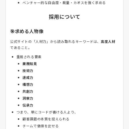
ベンチャー的な自由度・裁量・カオスを強く求める
採用について
🎯求める人物像
公式サイトの「人材力」から読み取れるキーワードは、
高度人材
であること。
重視される要素
業務知見
技術力
達成力
構想力
共創力
洞察力
伝承力
つまり、単にコードが書ける人より、
顧客課題の本質を捉えられる
チームで価値を出せる