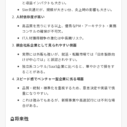
と収益インパクトも大きい。
SIer共通だが、規模が大きい分、炎上時の影響も大きい。
人材依存度が高い
高品質を売りにする以上、優秀なPM・アーキテクト・業務
コンサルの確保が不可欠。
IT人材獲得競争の激化は中長期リスク。
親会社系企業として見られやすい側面
実際には外販も強いが、就活・転職市場では「日本製鉄向
けが中心では」と誤認されやすい。
独立系コンサル/SaaS企業に比べると、華やかさで損をす
ることがある。
スピード感でベンチャー型企業に劣る場面
品質・統制・標準化を重視するため、意思決定や実装で慎
重になりやすい。
これは強みでもあるが、新規事業や高速試行には不利な場
合がある。
🔮将来性