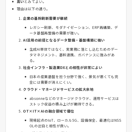
高い
とみてよい。
理由は以下の通り。
企業の基幹刷新需要が継続
レガシー刷新、モダナイゼーション、ERP再構築、デ
ータ基盤再整備の需要が強い。
AI活用の前提となるデータ整備・基盤構築に強い
生成AI単体ではなく、実業務に落とし込むためのデー
タマネジメント、基幹連携、ガバナンスに強みがあ
る。
社会インフラ・製造業DXとの相性が非常によい
日本の産業基盤を担う分野で強く、景気が悪くても完
全には需要が消えにくい。
クラウド・マネージドサービスの拡大余地
absonneなどのマネージドクラウド、運用サービスは
ストック収益の積み上げが期待できる。
OT×IT×AIの融合領域で優位
現場起点のIoT、ローカル5G、設備保全、最適化はNSS
OLの出自と相性が良い。