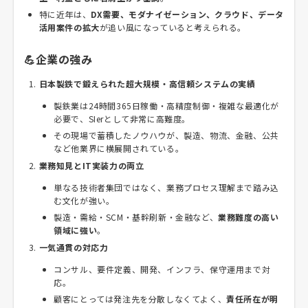
特に近年は、
DX需要、モダナイゼーション、クラウド、データ
活用案件の拡大
が追い風になっていると考えられる。
💪企業の強み
日本製鉄で鍛えられた超大規模・高信頼システムの実績
製鉄業は24時間365日稼働・高精度制御・複雑な最適化が
必要で、SIerとして非常に高難度。
その現場で蓄積したノウハウが、製造、物流、金融、公共
など他業界に横展開されている。
業務知見とIT実装力の両立
単なる技術者集団ではなく、業務プロセス理解まで踏み込
む文化が強い。
製造・需給・SCM・基幹刷新・金融など、
業務難度の高い
領域に強い
。
一気通貫の対応力
コンサル、要件定義、開発、インフラ、保守運用まで対
応。
顧客にとっては発注先を分散しなくてよく、
責任所在が明