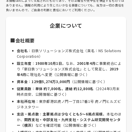
本情報はAIによって生成されたものであり、その正確性や完全性を保証するものでは
ありません。情報の利用により生じたいかなる損害についても、当方は一切の責任を
負いませんので、ご自身の判断と責任においてご利用ください。
企業について
🏢会社概要
会社名
：日鉄ソリューションズ株式会社（英名：NS Solutions
Corporation）
設立年度
：
1980年10月1日
。なお、
2001年4月
に事業統合によ
り「新日鉄ソリューションズ株式会社」として発足し、
2019
年4月
に現社名へ変更（公開情報に基づく）
資本金
：
129億5,276万3,000円
（公開情報に基づく）
従業員数
：
単体 約7,800名、連結 約12,800名
（2024年3月末
時点目安、公開情報に基づく）
本社所在地
：東京都港区虎ノ門一丁目17番1号 虎ノ門ヒルズビ
ジネスタワー
支店・拠点数
：
主要拠点は少なくとも5～6拠点規模
。本社のほ
か、
関西支社・中部支社・九州支社・システム研究開発センタ
ー（横浜）
などを確認可能（公開情報に基づく）