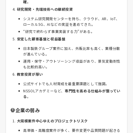
確
。
研究開発・先端技術への継続投資
システム研究開発センターを持ち、クラウド、AR、IoT、
ローカル5G、AIなどの実証を進めてきた。
“研究で終わらず事業実装する力”がある。
安定した顧客基盤と収益基盤
日本製鉄グループ案件に加え、外販比率も高く、業種分散
が進んでいる。
運用・保守・アウトソーシング収益があり、景気変動耐性
も比較的高い。
教育投資が厚い
公式サイトでも人材育成を最重要課題として強調。
NSSOLアカデミーなど、
専門性を高める仕組みが整ってい
る
。
💀企業の弱み
大規模案件中心ゆえのプロジェクトリスク
高単価・高難度案件が多く、要件変更や品質問題が起きる