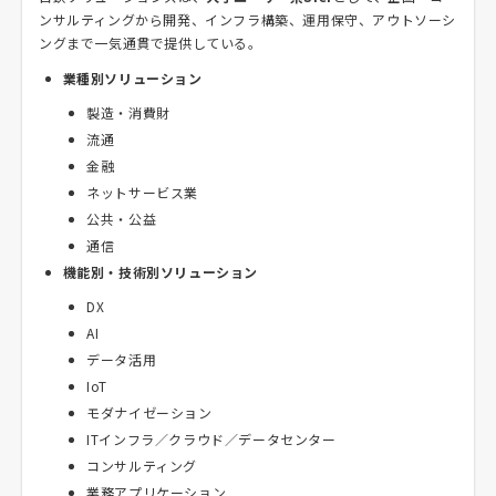
ンサルティングから開発、インフラ構築、運用保守、アウトソーシ
ングまで一気通貫で提供している。
業種別ソリューション
製造・消費財
流通
金融
ネットサービス業
公共・公益
通信
機能別・技術別ソリューション
DX
AI
データ活用
IoT
モダナイゼーション
ITインフラ／クラウド／データセンター
コンサルティング
業務アプリケーション