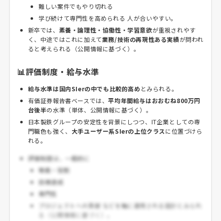
難しい案件でもやり切れる
学び続けて専門性を高められる 人が合いやすい。
新卒では、
素養・論理性・協働性・学習意欲
が重視されやす
く、中途ではこれに加えて
業務/技術の再現性ある実績
が問われ
ると考えられる（公開情報に基づく）。
📊評価制度・給与水準
給与水準は国内SIerの中でも比較的高め
とみられる。
有価証券報告書ベースでは、
平均年間給与はおおむね800万円
台後半
の水準（単体、公開情報に基づく）。
日本製鉄グループの安定性を背景にしつつ、IT企業としての専
門職色も強く、
大手ユーザー系SIerの上位クラス
に位置づけら
れる。
評価制度は、一般的に
等級・役割
目標達成
専門性
プロジェクトへの貢献 などを軸に運用される設計とみられ
る（公開情報に基づく）。