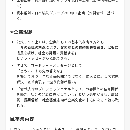
上場区分
：東京証券取引所プライム市場上場（公開情報に基づ
く）
資本系列
：日本製鉄グループの中核IT企業（公開情報に基づ
く）
⭐企業理念
公式サイト上では、企業としての基本的な考え方として
「真の価値の創造により、お客様との信頼関係を築き、ともに
成長を続け、社会の発展に貢献する」
というメッセージが確認できる。
併せて、コーポレートメッセージとして
「ともに、その先の答えを」
を掲げており、単なる受託開発ではなく、顧客と並走して課題
解決・変革実現まで担う姿勢が強い。
「情報技術のプロフェッショナルとして、お客様との信頼関係
を築き、社会の発展に貢献していく」という表現からも、
高品
質・長期信頼・社会基盤志向
が企業文化の中心にあると読み取
れる。
📊事業内容
日鉄ソリューションズは、
大手ユーザー系SIer
として、企画・コ