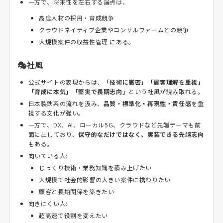
一方で、将来性を左右する論点は、
高度人材の採用・育成競争
クラウドネイティブ企業やコンサルファームとの競争
大規模案件の収益性管理 にある。
🎭社風
公式サイトの表現からは、
「技術に厳密」「顧客理解を重視」
「育成に本気」「堅実で長期志向」
という社風が読み取れる。
日本製鉄系の流れを汲み、
品質・標準化・再現性・責任感
を重
視する文化が強い。
一方で、DX、AI、ローカル5G、クラウドなど先端テーマも前
面に出しており、
保守的なだけではなく、実装できる先端志向
もある。
向いている人:
じっくり技術・業務知識を積み上げたい
大規模で社会的影響の大きい案件に携わりたい
顧客と長期関係を築きたい
向きにくい人:
超高速で役割を変えたい