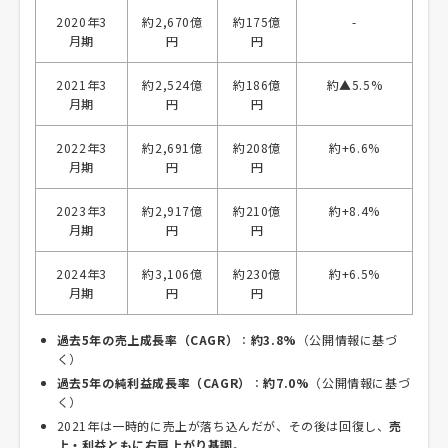
2020年3
約2,670億
約175億
-
月期
円
円
2021年3
約2,524億
約186億
約▲5.5%
月期
円
円
2022年3
約2,691億
約208億
約+6.6%
月期
円
円
2023年3
約2,917億
約210億
約+8.4%
月期
円
円
2024年3
約3,106億
約230億
約+6.5%
月期
円
円
過去5年の売上成長率（CAGR）
：
約3.8%
（公開情報に基づ
く）
過去5年の純利益成長率（CAGR）
：
約7.0%
（公開情報に基づ
く）
2021年は一時的に売上が落ち込んだが、その後は回復し、
売
上・利益ともに右肩上がり基調
。