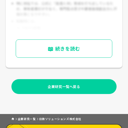
特に同社では、公式に「高度人材」育成を打ち出しているた
め、
単年成果だけでなく、専門性の深さや顧客価値創出力
も評
価対象になりやすい。
転職時には、
PM/PL経験
クラウド、ERP、データ基盤、AI、セキュリティ等の専門
性
📖
顧客折衝力 があると年収交渉上も有利になりやすい。
続きを読む
企業研究一覧へ戻る
企業研究一覧
日鉄ソリューションズ株式会社