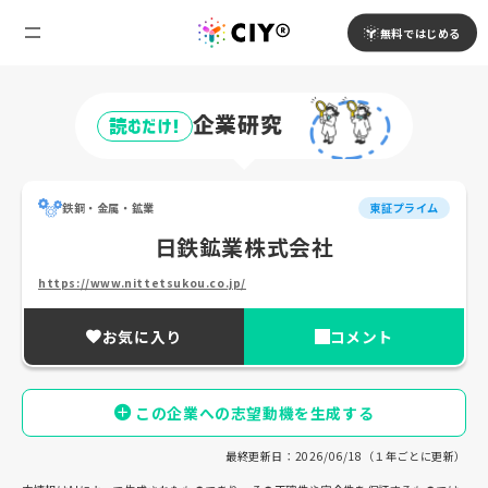
無料ではじめる
企業研究
読むだけ!
鉄鋼・金属・鉱業
東証プライム
日鉄鉱業株式会社
https://www.nittetsukou.co.jp/
お気に入り
コメント
この企業への志望動機を生成する
最終更新日：2026/06/18（１年ごとに更新）