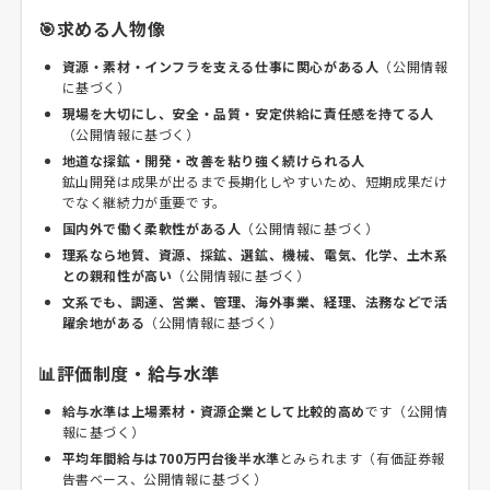
🎯求める人物像
資源・素材・インフラを支える仕事に関心がある人
（公開情報
に基づく）
現場を大切にし、安全・品質・安定供給に責任感を持てる人
（公開情報に基づく）
地道な探鉱・開発・改善を粘り強く続けられる人
鉱山開発は成果が出るまで長期化しやすいため、短期成果だけ
でなく継続力が重要です。
国内外で働く柔軟性がある人
（公開情報に基づく）
理系なら地質、資源、採鉱、選鉱、機械、電気、化学、土木系
との親和性が高い
（公開情報に基づく）
文系でも、調達、営業、管理、海外事業、経理、法務などで活
躍余地がある
（公開情報に基づく）
📊評価制度・給与水準
給与水準は上場素材・資源企業として比較的高め
です（公開情
報に基づく）
平均年間給与は700万円台後半水準
とみられます（有価証券報
告書ベース、公開情報に基づく）