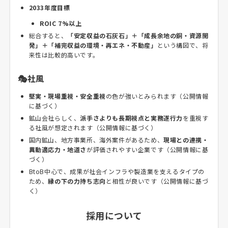
2033年度目標
ROIC 7%以上
総合すると、
「安定収益の石灰石」＋「成長余地の銅・資源開
発」＋「補完収益の環境・再エネ・不動産」
という構図で、将
来性は比較的高いです。
🎭社風
堅実・現場重視・安全重視
の色が強いとみられます（公開情報
に基づく）
鉱山会社らしく、
派手さよりも長期視点と実務遂行力
を重視す
る社風が想定されます（公開情報に基づく）
国内鉱山、地方事業所、海外案件があるため、
現場との連携・
異動適応力・地道さ
が評価されやすい企業です（公開情報に基
づく）
BtoB中心で、成果が社会インフラや製造業を支えるタイプの
ため、
縁の下の力持ち志向
と相性が良いです（公開情報に基づ
く）
採用について