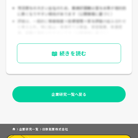
市況寄与の大きい会社のため、業績好調期は賞与水準が相対的
に良くなりやすい傾向があります（公開情報に基づく）
評価は、一般的に
等級制度＋目標管理＋賞与評価
の組み合わせ
と考えられ、特に鉱山・事業所では
安全、安定操業、改善提
案、協働
が重視されやすいです（公開情報に基づく）
📖
続きを読む
企業研究一覧へ戻る
企業研究一覧
日鉄鉱業株式会社