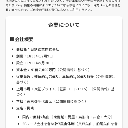
本情報はAIによって生成されたものであり、その正確性や完全性を保証するものでは
ありません。情報の利用により生じたいかなる損害についても、当方は一切の責任を
負いませんので、ご自身の判断と責任においてご利用ください。
企業について
🏢会社概要
会社名
：日鉄鉱業株式会社
創業
：1899年12月9日
設立
：1939年5月20日
資本金
：
41億7,600万円
（公開情報に基づく）
従業員数
：
連結約1,700名、単体約1,000名前後
（公開情報に
基づく）
上場市場
：東証プライム（証券コード1515）（公開情報に基
づく）
本社
：東京都千代田区（公開情報に基づく）
支店・拠点
：
国内で
直轄5鉱山
（東鹿越・尻屋・鳥形山・井倉・大分）
グループ会社を含め
計7鉱山体制
（八戸鉱山、船尾鉱山を含