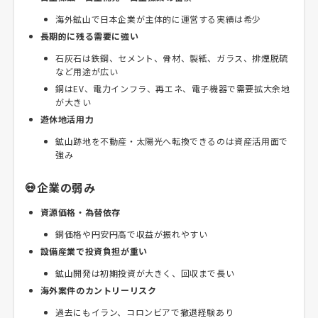
海外鉱山で日本企業が主体的に運営する実績は希少
長期的に残る需要に強い
石灰石は鉄鋼、セメント、骨材、製紙、ガラス、排煙脱硫
など用途が広い
銅はEV、電力インフラ、再エネ、電子機器で需要拡大余地
が大きい
遊休地活用力
鉱山跡地を不動産・太陽光へ転換できるのは資産活用面で
強み
💀企業の弱み
資源価格・為替依存
銅価格や円安円高で収益が振れやすい
設備産業で投資負担が重い
鉱山開発は初期投資が大きく、回収まで長い
海外案件のカントリーリスク
過去にもイラン、コロンビアで撤退経験あり