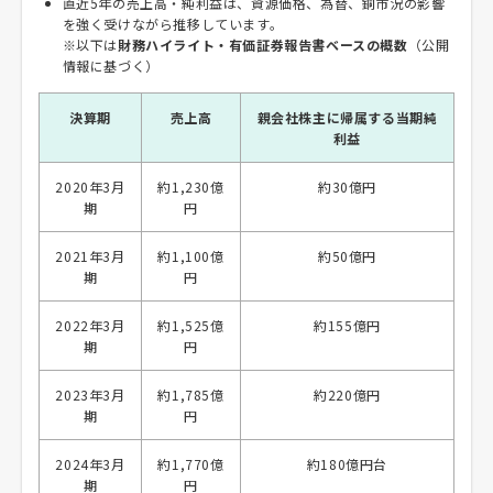
直近5年の売上高・純利益は、資源価格、為替、銅市況の影響
を強く受けながら推移しています。
※以下は
財務ハイライト・有価証券報告書ベースの概数
（公開
情報に基づく）
決算期
売上高
親会社株主に帰属する当期純
利益
2020年3月
約1,230億
約30億円
期
円
2021年3月
約1,100億
約50億円
期
円
2022年3月
約1,525億
約155億円
期
円
2023年3月
約1,785億
約220億円
期
円
2024年3月
約1,770億
約180億円台
期
円