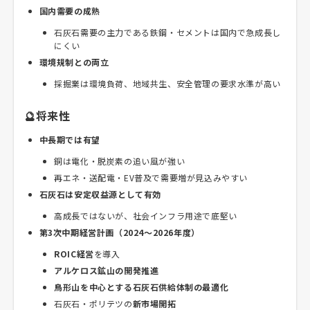
国内需要の成熟
石灰石需要の主力である鉄鋼・セメントは国内で急成長し
にくい
環境規制との両立
採掘業は環境負荷、地域共生、安全管理の要求水準が高い
🔮将来性
中長期では有望
銅は電化・脱炭素の追い風が強い
再エネ・送配電・EV普及で需要増が見込みやすい
石灰石は安定収益源として有効
高成長ではないが、社会インフラ用途で底堅い
第3次中期経営計画（2024～2026年度）
ROIC経営
を導入
アルケロス鉱山の開発推進
鳥形山を中心とする石灰石供給体制の最適化
石灰石・ポリテツの
新市場開拓