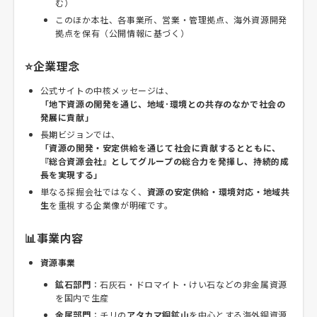
む）
このほか本社、各事業所、営業・管理拠点、海外資源開発
拠点を保有（公開情報に基づく）
⭐企業理念
公式サイトの中核メッセージは、
「地下資源の開発を通じ、地域･環境との共存のなかで社会の
発展に貢献」
長期ビジョンでは、
「資源の開発・安定供給を通じて社会に貢献するとともに、
『総合資源会社』としてグループの総合力を発揮し、持続的成
長を実現する」
単なる採掘会社ではなく、
資源の安定供給・環境対応・地域共
生
を重視する企業像が明確です。
📊事業内容
資源事業
鉱石部門
：石灰石・ドロマイト・けい石などの非金属資源
を国内で生産
金属部門
：チリの
アタカマ銅鉱山
を中心とする海外銅資源