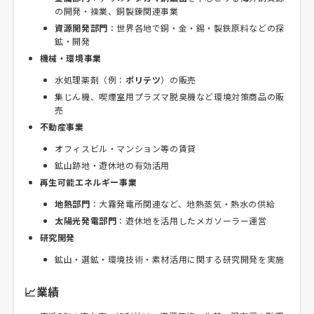
の開発・操業、銅製錬関連事業
資源開発部門
：世界各地で銅・金・錫・製鉄原料などの探
鉱・開発
機械・環境事業
水処理薬剤（例：
ポリテツ
）の販売
集じん機、喫煙室用プラズマ脱臭機など環境対策商品の販
売
不動産事業
オフィスビル・マンション等の賃貸
鉱山跡地・遊休地の有効活用
再生可能エネルギー事業
地熱部門
：大霧発電所関連など、地熱蒸気・熱水の供給
太陽光発電部門
：遊休地を活用したメガソーラー運営
研究開発
鉱山・選鉱・環境技術・素材活用に関する研究開発を実施
📈業績