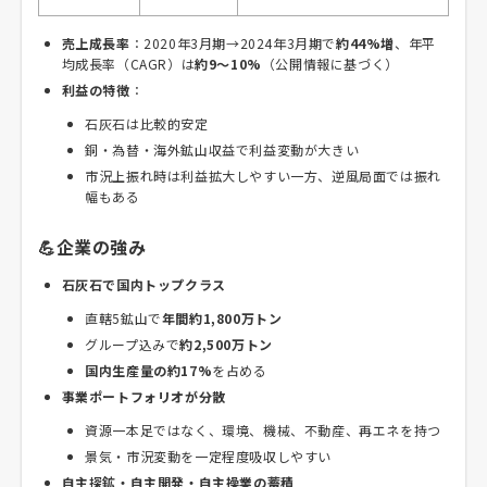
売上成長率
：2020年3月期→2024年3月期で
約44%増
、年平
均成長率（CAGR）は
約9～10%
（公開情報に基づく）
利益の特徴
：
石灰石は比較的安定
銅・為替・海外鉱山収益で利益変動が大きい
市況上振れ時は利益拡大しやすい一方、逆風局面では振れ
幅もある
💪企業の強み
石灰石で国内トップクラス
直轄5鉱山で
年間約1,800万トン
グループ込みで
約2,500万トン
国内生産量の約17%
を占める
事業ポートフォリオが分散
資源一本足ではなく、環境、機械、不動産、再エネを持つ
景気・市況変動を一定程度吸収しやすい
自主探鉱・自主開発・自主操業の蓄積