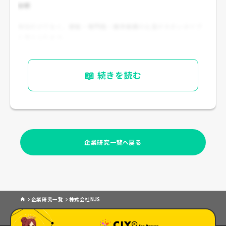
分析
年功だけでなく、
資格・専門性・案件実績
の比重が大きいタイプ
と考えられます。
特に技術士、RCCM、情報系スキル、データ分析・システム関連経
験は評価材料になりやすいです。
📖
続きを読む
企業研究一覧へ戻る
企業研究一覧
株式会社NJS