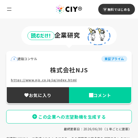
無料ではじめる
企業研究
読むだけ!
建設コンサル
東証プライム
株式会社NJS
https://www.njs.co.jp/ja/index.html
お気に入り
コメント
この企業への志望動機を生成する
最終更新日：2026/06/30（１年ごとに更新）