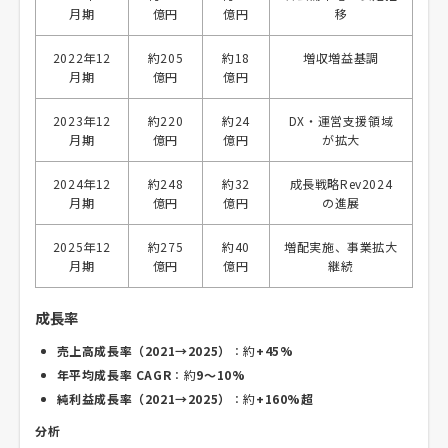
月期
億円
億円
移
2022年12
約205
約18
増収増益基調
月期
億円
億円
2023年12
約220
約24
DX・運営支援領域
月期
億円
億円
が拡大
2024年12
約248
約32
成長戦略Rev2024
月期
億円
億円
の進展
2025年12
約275
約40
増配実施、事業拡大
月期
億円
億円
継続
成長率
売上高成長率（2021→2025）
：約
+45%
年平均成長率 CAGR
：約
9～10%
純利益成長率（2021→2025）
：約
+160%超
分析