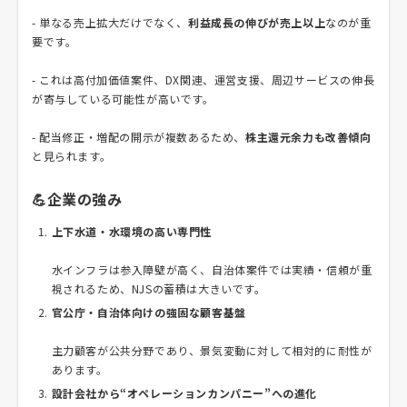
- 単なる売上拡大だけでなく、
利益成長の伸びが売上以上
なのが重
要です。
- これは高付加価値案件、DX関連、運営支援、周辺サービスの伸長
が寄与している可能性が高いです。
- 配当修正・増配の開示が複数あるため、
株主還元余力も改善傾向
と見られます。
💪企業の強み
上下水道・水環境の高い専門性
水インフラは参入障壁が高く、自治体案件では実績・信頼が重
視されるため、NJSの蓄積は大きいです。
官公庁・自治体向けの強固な顧客基盤
主力顧客が公共分野であり、景気変動に対して相対的に耐性が
あります。
設計会社から“オペレーションカンパニー”への進化