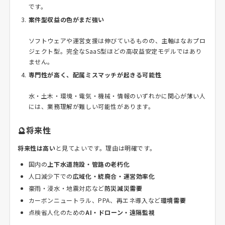
です。
案件型収益の色がまだ強い
ソフトウェアや運営支援は伸びているものの、主軸はなおプロ
ジェクト型。完全なSaaS型ほどの高収益安定モデルではあり
ません。
専門性が高く、配属ミスマッチが起きる可能性
水・土木・環境・電気・機械・情報のいずれかに関心が薄い人
には、業務理解が難しい可能性があります。
🔮将来性
将来性は高い
と見てよいです。理由は明確です。
国内の
上下水道施設・管路の老朽化
人口減少下での
広域化・統廃合・運営効率化
豪雨・浸水・地震対応など
防災減災需要
カーボンニュートラル、PPA、再エネ導入など
環境需要
点検省人化のための
AI・ドローン・遠隔監視