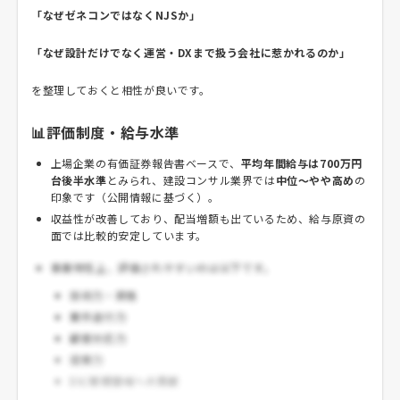
「なぜゼネコンではなくNJSか」
「なぜ設計だけでなく運営・DXまで扱う会社に惹かれるのか」
を整理しておくと相性が良いです。
📊評価制度・給与水準
上場企業の有価証券報告書ベースで、
平均年間給与は700万円
台後半水準
とみられ、建設コンサル業界では
中位～やや高め
の
印象です（公開情報に基づく）。
収益性が改善しており、配当増額も出ているため、給与原資の
面では比較的安定しています。
事業特性上、評価されやすいのは以下です。
技術力・資格
案件遂行力
顧客対応力
提案力
DX/新規領域への貢献