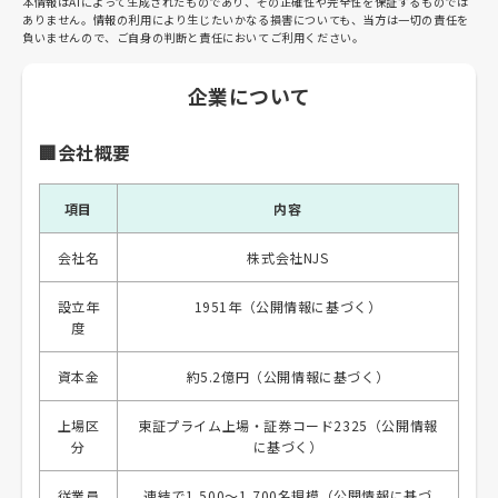
本情報はAIによって生成されたものであり、その正確性や完全性を保証するものでは
ありません。情報の利用により生じたいかなる損害についても、当方は一切の責任を
負いませんので、ご自身の判断と責任においてご利用ください。
企業について
🏢会社概要
項目
内容
会社名
株式会社NJS
設立年
1951年（公開情報に基づく）
度
資本金
約5.2億円（公開情報に基づく）
上場区
東証プライム上場・証券コード2325（公開情報
分
に基づく）
従業員
連結で1,500～1,700名規模（公開情報に基づ