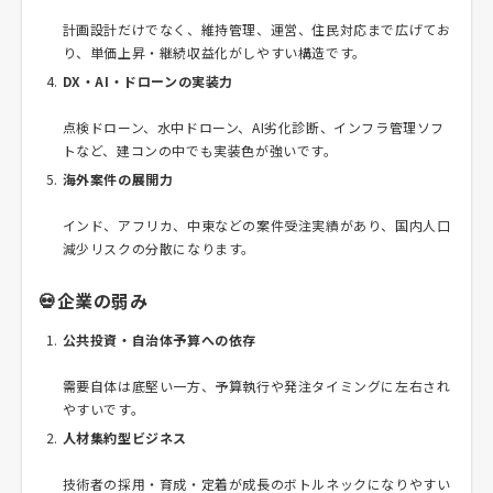
計画設計だけでなく、維持管理、運営、住民対応まで広げてお
り、単価上昇・継続収益化がしやすい構造です。
DX・AI・ドローンの実装力
点検ドローン、水中ドローン、AI劣化診断、インフラ管理ソフ
トなど、建コンの中でも実装色が強いです。
海外案件の展開力
インド、アフリカ、中東などの案件受注実績があり、国内人口
減少リスクの分散になります。
💀企業の弱み
公共投資・自治体予算への依存
需要自体は底堅い一方、予算執行や発注タイミングに左右され
やすいです。
人材集約型ビジネス
技術者の採用・育成・定着が成長のボトルネックになりやすい