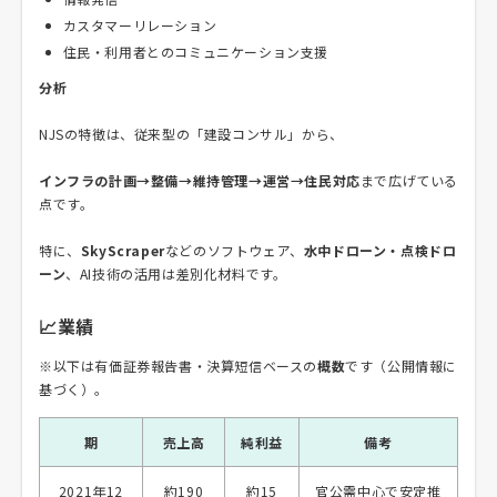
カスタマーリレーション
住民・利用者とのコミュニケーション支援
分析
NJSの特徴は、従来型の「建設コンサル」から、
インフラの計画→整備→維持管理→運営→住民対応
まで広げている
点です。
特に、
SkyScraper
などのソフトウェア、
水中ドローン・点検ドロ
ーン
、AI技術の活用は差別化材料です。
📈業績
※以下は有価証券報告書・決算短信ベースの
概数
です（公開情報に
基づく）。
期
売上高
純利益
備考
2021年12
約190
約15
官公需中心で安定推