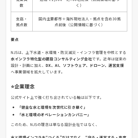
数
く）
支店・
国内主要都市＋海外現地法人・拠点を含め30拠
拠点数
点前後（公開情報に基づく）
要点
NJSは、上下水道・水環境・防災減災・インフラ管理を中核とする
水インフラ特化型の建設コンサルティング会社
です。近年は従来の
設計・計画に加え、
DX、AI、ソフトウェア、ドローン、運営支援
へ事業領域を拡大しています。
⭐企業理念
公式サイト上で強く打ち出されている軸は以下です。
「健全な水と環境を次世代に引き継ぐ」
「水と環境のオペレーションカンパニー」
このため、NJSの理念は単なる設計会社ではなく、
水と環境インフラを“つくる”だけでなく、“守る・運営する・高度