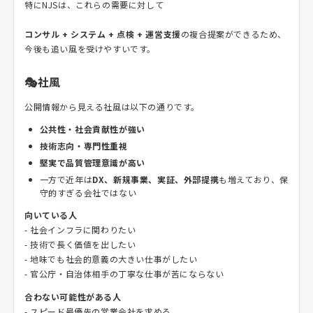
特にNJSは、これらの需要に対して
コンサル + システム + 点検 + 運営支援
の複合提案ができるため、
今後も追い風を受けやすいです。
🎭社風
公開情報から見える社風は以下の通りです。
公共性・社会貢献性が強い
技術志向・専門性重視
堅実で品質管理意識が高い
一方で近年は
DX、新規事業、実証、外部提携
も増えており、保
守的すぎる会社ではない
向いている人
- 社会インフラに関わりたい
- 技術で長く価値を出したい
- 地味でも社会的意義の大きい仕事がしたい
- 官公庁・自治体相手の丁寧な仕事が苦にならない
合わない可能性がある人
- スピード最優先の営業会社を求める