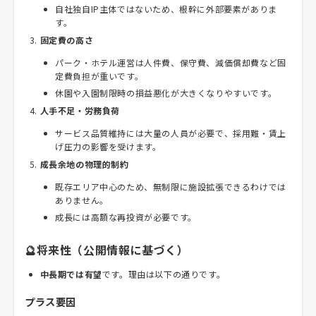
自社独自IP主体ではないため、根幹に外部要素がありま
す。
固定費の高さ
パーク・ホテル運営は人件費、保守費、減価償却費など固
定費負担が重いです。
休園や入園制限時の損益悪化が大きくなりやすいです。
人手不足・労務負荷
サービス品質維持には大量の人員が必要で、採用難・賃上
げ圧力の影響を受けます。
成長余地の物理的制約
既存エリア中心のため、無制限に施設拡張できるわけでは
ありません。
成長には高額な再投資が必要です。
🔮将来性（公開情報に基づく）
中長期では有望
です。理由は以下の通りです。
プラス要因