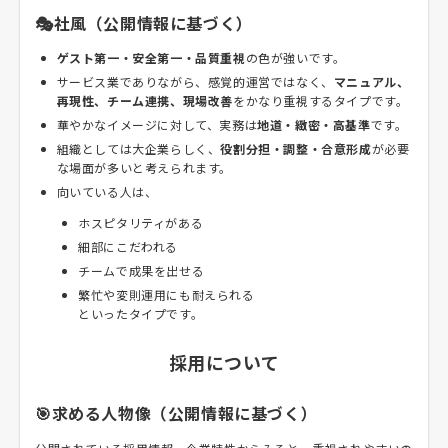
🎭社風（公開情報に基づく）
ゲスト第一・安全第一・品質重視
の色が強いです。
サービス業でありながら、感覚的運営ではなく、
マニュアル、
再現性、チーム連携、現場改善
をかなり重視するタイプです。
華やかなイメージに対して、実務は
地道・緻密・高基準
です。
組織としては大企業らしく、
役割分担・調整・合意形成
が必要
な場面が多いと考えられます。
向いている人は、
ホスピタリティがある
細部にこだわれる
チームで成果を出せる
繁忙や変則運用にも耐えられる
といったタイプです。
採用について
🎯求める人物像（公開情報に基づく）