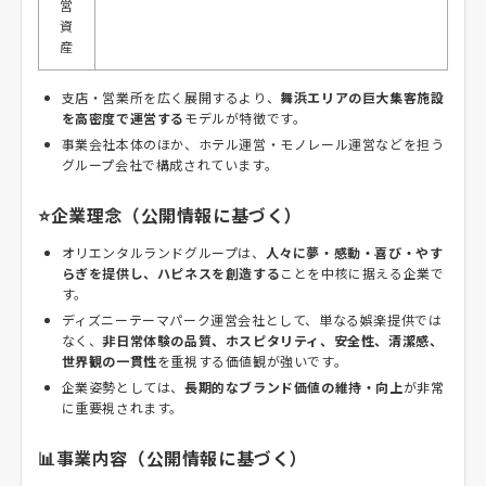
営
資
産
支店・営業所を広く展開するより、
舞浜エリアの巨大集客施設
を高密度で運営する
モデルが特徴です。
事業会社本体のほか、ホテル運営・モノレール運営などを担う
グループ会社で構成されています。
⭐企業理念（公開情報に基づく）
オリエンタルランドグループは、
人々に夢・感動・喜び・やす
らぎを提供し、ハピネスを創造する
ことを中核に据える企業で
す。
ディズニーテーマパーク運営会社として、単なる娯楽提供では
なく、
非日常体験の品質、ホスピタリティ、安全性、清潔感、
世界観の一貫性
を重視する価値観が強いです。
企業姿勢としては、
長期的なブランド価値の維持・向上
が非常
に重要視されます。
📊事業内容（公開情報に基づく）