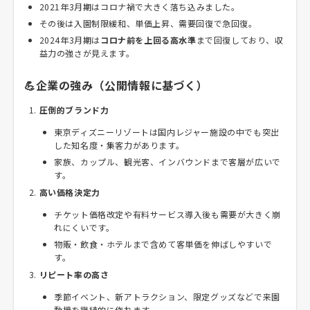
2021年3月期はコロナ禍で大きく落ち込みました。
その後は入園制限緩和、単価上昇、需要回復で急回復。
2024年3月期は
コロナ前を上回る高水準
まで回復しており、収
益力の強さが見えます。
💪企業の強み（公開情報に基づく）
圧倒的ブランド力
東京ディズニーリゾートは国内レジャー施設の中でも突出
した知名度・集客力があります。
家族、カップル、観光客、インバウンドまで客層が広いで
す。
高い価格決定力
チケット価格改定や有料サービス導入後も需要が大きく崩
れにくいです。
物販・飲食・ホテルまで含めて客単価を伸ばしやすいで
す。
リピート率の高さ
季節イベント、新アトラクション、限定グッズなどで来園
動機を継続的に作れます。