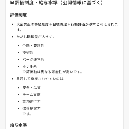
📊評価制度・給与水準（公開情報に基づく）
評価制度
大企業型の
等級制度＋目標管理＋行動評価
が基本と考えられま
す。
ただし職種差が大きく、
企画・管理系
技術系
パーク運営系
ホテル系
で評価軸は異なる可能性が高いです。
共通して重視されやすいのは、
安全・品質
チーム貢献
業務遂行力
改善提案力
です。
給与水準