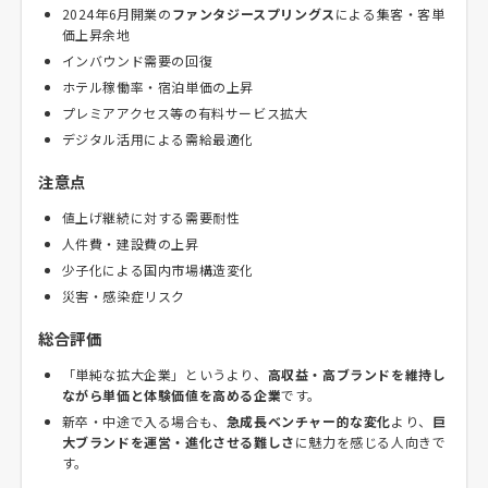
2024年6月開業の
ファンタジースプリングス
による集客・客単
価上昇余地
インバウンド需要の回復
ホテル稼働率・宿泊単価の上昇
プレミアアクセス等の有料サービス拡大
デジタル活用による需給最適化
注意点
値上げ継続に対する需要耐性
人件費・建設費の上昇
少子化による国内市場構造変化
災害・感染症リスク
総合評価
「単純な拡大企業」というより、
高収益・高ブランドを維持し
ながら単価と体験価値を高める企業
です。
新卒・中途で入る場合も、
急成長ベンチャー的な変化
より、
巨
大ブランドを運営・進化させる難しさ
に魅力を感じる人向きで
す。