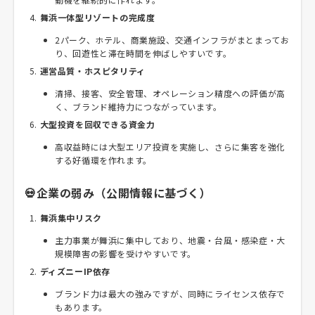
舞浜一体型リゾートの完成度
2パーク、ホテル、商業施設、交通インフラがまとまってお
り、回遊性と滞在時間を伸ばしやすいです。
運営品質・ホスピタリティ
清掃、接客、安全管理、オペレーション精度への評価が高
く、ブランド維持力につながっています。
大型投資を回収できる資金力
高収益時には大型エリア投資を実施し、さらに集客を強化
する好循環を作れます。
💀企業の弱み（公開情報に基づく）
舞浜集中リスク
主力事業が舞浜に集中しており、地震・台風・感染症・大
規模障害の影響を受けやすいです。
ディズニーIP依存
ブランド力は最大の強みですが、同時にライセンス依存で
もあります。