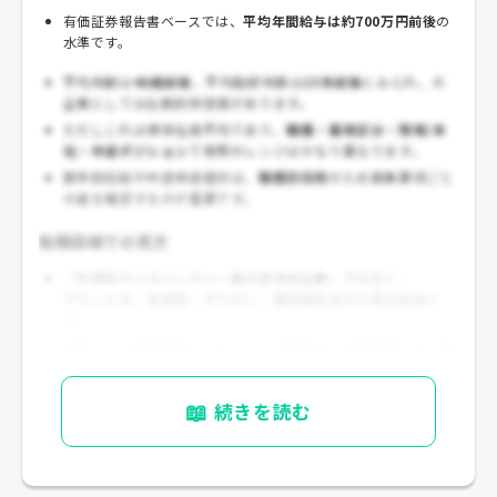
有価証券報告書ベースでは、
平均年間給与は約700万円前後
の
水準です。
平均年齢は
40歳前後
、平均勤続年数は
15年前後
とみられ、大
企業としては比較的安定感があります。
ただしこれは単体社員平均であり、
職種・雇用区分・現場/本
社・中途ポジション
で実際のレンジはかなり異なります。
新卒初任給や中途年収提示は、
職種別採用
のため募集要項ごと
の差を確認するのが重要です。
転職目線での見方
「外資系やメガベンチャー級の高年収企業」ではなく、
ブランド力・安定性・やりがい・福利厚生込みで見る会社
で
す。
企画、IT、建築設備、SCM、ホテル関連などの専門職では、経
験に応じて相応のオファーが期待できます。
📖
続きを読む