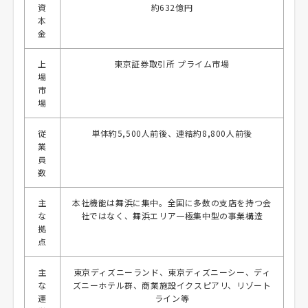
資
約632億円
本
金
上
東京証券取引所 プライム市場
場
市
場
従
単体約5,500人前後、連結約8,800人前後
業
員
数
主
本社機能は舞浜に集中。全国に多数の支店を持つ会
な
社ではなく、舞浜エリア一極集中型の事業構造
拠
点
主
東京ディズニーランド、東京ディズニーシー、ディ
な
ズニーホテル群、商業施設イクスピアリ、リゾート
運
ライン等