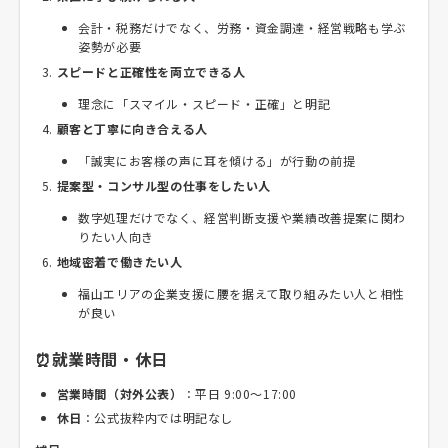
会計・税務だけでなく、労務・資金調達・経営戦略も学ぶ
姿勢が必要
スピードと正確性を両立できる人
理念に「スマイル・スピード・正確」と明記
顧客と丁寧に向き合える人
「誠実にお客様の声に耳を傾ける」が行動の前提
提案型・コンサル型の仕事をしたい人
数字処理だけでなく、経営判断支援や業績改善提案に関わ
りたい人向き
地域密着で働きたい人
福山エリアの企業支援に腰を据えて取り組みたい人と相性
が良い
⏰就業時間・休日
営業時間（対外公表）
：平日 9:00～17:00
休日
：公式抜粋内では明記なし