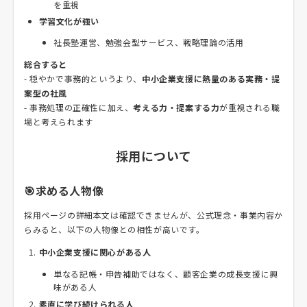
を重視
学習文化が強い
社長塾運営、勉強会型サービス、戦略理論の活用
総合すると
- 穏やかで事務的というより、
中小企業支援に熱量のある実務・提
案型の社風
- 事務処理の正確性に加え、
考える力・提案する力
が重視される職
場と考えられます
採用について
🎯求める人物像
採用ページの詳細本文は確認できませんが、公式理念・事業内容か
らみると、以下の人物像との相性が高いです。
中小企業支援に関心がある人
単なる記帳・申告補助ではなく、顧客企業の成長支援に興
味がある人
素直に学び続けられる人