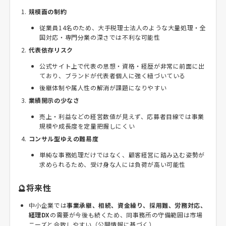
規模面の制約
従業員14名のため、大手税理士法人のような大量処理・全
国対応・専門分業の深さでは不利な可能性
代表依存リスク
公式サイト上で代表の思想・資格・経歴が非常に前面に出
ており、ブランドが代表者個人に強く紐づいている
後継体制や属人性の解消が課題になりやすい
業績開示の少なさ
売上・利益などの経営数値が見えず、応募者目線では事業
規模や成長度を定量把握しにくい
コンサル型ゆえの難易度
単純な事務処理だけではなく、顧客経営に踏み込む姿勢が
求められるため、受け身な人には負荷が高い可能性
🔮将来性
中小企業では
事業承継、相続、資金繰り、採用難、労務対応、
経理DX
の需要が今後も続くため、同事務所の守備範囲は市場
ニーズと合致しやすい（公開情報に基づく）