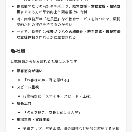
税務顧問だけの会計事務所より、
経営支援・労務支援・相続支
援
まである方が単価向上と顧客維持に有利
特に同事務所は「社長塾」など教育サービスを持つため、顧問
契約以外の接点を持てるのが強い
一方で、将来性は
代表ノウハウの組織化・若手育成・再現可能
な支援体制
を作れるかに左右される
🎭社風
公式情報から読み取れる社風は以下です。
顧客志向が強い
「お客様の声に耳を傾ける」
スピード重視
行動指針に「スマイル・スピード・正確」
成長志向
「強みを磨き、成長し続ける人材」
現場主義・実践主義
業績アップ、営業戦略、資金調達など結果に直結する支援