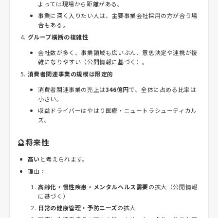
よっては現場から距離がある。
事業に深く入りたい人は、主要事業会社採用の方が合う場
合もある。
グループ横断の複雑性
会社数が多く、事業領域も広いぶん、意思決定や連携が複
雑になりやすい（公開情報に基づく）。
消費者関連事業の規模は限定的
消費者関連事業の売上は
346億円
で、全体に占める比率は
小さい。
収益ドライバーはやはり医療・ニュートラシューティカル
ズ。
🔮将来性
高い
と考えられます。
理由：
高齢化・慢性疾患・メンタルヘルス需要
の拡大（公開情報
に基づく）
日常の健康管理・予防ニーズ
の拡大