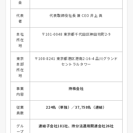
金
代表
代表取締役社長 兼 CEO 井上 眞
者
本社
〒101-0048 東京都千代田区神田司町2-9
所在
地
東京
〒108-8241 東京都港区港南2-16-4 品川グランド
本部
セントラルタワー
所在
地
事業
持株会社
内容
従業
224名（単独）／37,758名（連結）
員数
グル
連結子会社181社、持分法適用関連会社26社
ープ