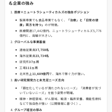
💪企業の強み
医療×ニュートラシューティカルズの独自ポジション
製薬専業でも食品専業でもなく、
「治療」と「日常の健
康」両方を持つ」
のが特徴。
医療関連17,442億円、ニュートラシューティカルズ5,776
億円と、両輪が大きい。
グローバルな事業基盤
連結従業員
37,758名
海外従業員
23,734名
研究所
37ヵ所
工場
111ヵ所
北米売上
11,689億円
で、海外で稼ぐ力が強い。
高い研究開発力と未充足ニーズ志向
「顕在化しているが満たされないニーズ」「消費者が気づ
いていないニーズ」を狙う姿勢が明確。
精神・神経領域、がん領域、輸液・臨床栄養、機能性飲料
などで独自色が強い（公開情報に基づく）。
グループ経営の厚み