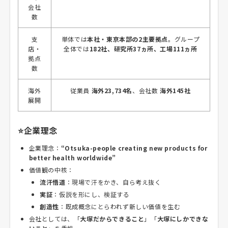
会社
数
支
単体では
本社・東京本部の2主要拠点
。グループ
店・
全体では
182社、研究所37ヵ所、工場111ヵ所
拠点
数
海外
従業員
海外23,734名
、会社数
海外145社
展開
⭐企業理念
企業理念：
“Otsuka-people creating new products for
better health worldwide”
価値観の中核：
流汗悟道
：現場で汗をかき、自ら考え抜く
実証
：仮説を形にし、検証する
創造性
：既成概念にとらわれず新しい価値を生む
会社としては、「
大塚だからできること
」「
大塚にしかできな