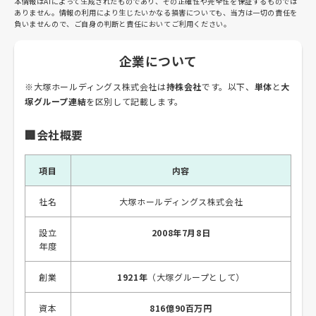
本情報はAIによって生成されたものであり、その正確性や完全性を保証するものでは
ありません。情報の利用により生じたいかなる損害についても、当方は一切の責任を
負いませんので、ご自身の判断と責任においてご利用ください。
企業について
※大塚ホールディングス株式会社は
持株会社
です。以下、
単体
と
大
塚グループ連結
を区別して記載します。
🏢会社概要
項目
内容
社名
大塚ホールディングス株式会社
設立
2008年7月8日
年度
創業
1921年
（大塚グループとして）
資本
816億90百万円