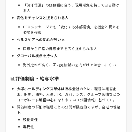
「流汗悟道」の価値観に合う、現場感覚を持って自ら動け
る人
変化をチャンスと捉えられる人
CEOメッセージでも「変化する外部環境」を機会と捉える
姿勢を強調
ヘルスケアへの関心が強い人
医療から日常の健康までを広く捉えられる人
グローバル視点を持つ人
海外比率が高く、国内完結型の志向だけでは合いにくい
📊評価制度・給与水準
大塚ホールディングス単体は持株会社
のため、職種は経営企
画、財務、法務、人事、IR、ガバナンス、グループ戦略などの
コーポレート職種中心
になりやすい（公開情報に基づく）。
評価制度の詳細は職種ごとの公開が限定的ですが、会社の性格
上、
役割責任
専門性