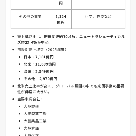
円
その他の事業
1,124
化学、物流など
億円
売上構成比は、
医療関連約70.6%
、
ニュートラシューティカル
ズ約23.4%
が中心。
市場別売上収益（2025年度）
日本：7,181億円
北米：11,689億円
欧州：2,849億円
その他：2,970億円
北米売上比率が高く、グローバル展開の中でも
米国事業の重要
性が非常に大きい
。
主要事業会社：
大塚製薬
大塚製薬工場
大鵬薬品工業
大塚倉庫
大塚化学