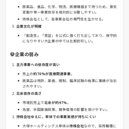
医薬品、食品、化学、物流、医療機器まで持つため、景気
変動や単一事業依存を相対的に分散しやすい。
持株会社として、各事業会社の専門性を生かせる。
企業文化が明確
「創造性」「実証」を公式に強く打ち出しており、保守的
になりやすい大企業の中では比較的珍しい。
💀企業の弱み
主力事業への依存度が高い
売上の
約70%が医療関連事業
。
医薬品は特許、薬価、規制、臨床試験の結果に業績が左右
されやすい。
北米依存の高さ
市場別売上で
北米が約47%
。
為替、米国薬価政策、競争環境の影響を受けやすい。
持株会社ゆえに、単体での事業実感が持ちにくい
大塚ホールディングス単体は
持株会社
なので、採用職種に