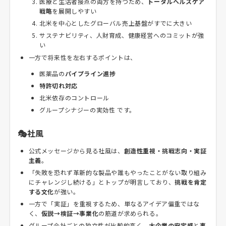
医療と生活者接点の両方を持つため、
トータルヘルスケア
戦略
を展開しやすい
北米を中心としたグローバル売上基盤がすでに大きい
サステナビリティ、人財育成、健康経営へのコミットが強
い
一方で将来性を左右するポイントは、
医薬品の
パイプライン進捗
特許切れ対応
北米依存のコントロール
グループシナジーの実効性 です。
🎭社風
公式メッセージから見る社風は、
創造性重視・挑戦志向・実証
主義
。
「失敗を恐れず革新的な製品や誰もやったことがない取り組み
にチャレンジし続ける」とトップが明言しており、
挑戦を肯定
する文化
が強い。
一方で「実証」を重視するため、単なるアイデア偏重ではな
く、
仮説→検証→事業化
の筋道が求められる。
グループ会社ごとの独立性が比較的高く、
大企業の安定感
と
事