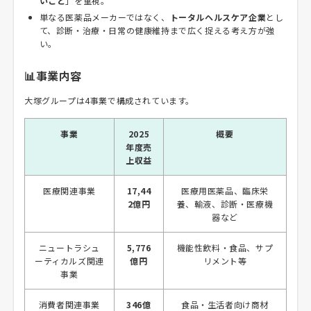
いこと
」を重視。
単なる医薬品メーカーではなく、
トータルヘルスケア企業
とし
て、診断・治療・日常の健康維持まで広く捉える考え方が強
い。
📊事業内容
大塚グループは4事業で構成されています。
事業
2025
概要
年度売
上収益
医療関連事業
17,44
医療用医薬品、臨床栄
2億円
養、輸液、診断・医療機
器など
ニュートラシュ
5,776
機能性飲料・食品、サプ
ーティカルズ関連
億円
リメント等
事業
消費者関連事業
346億
食品・生活者向け商材