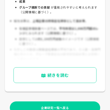
成果
グループ横断での貢献
が重視されやすいと考えられます
（公開情報に基づく）。
給与水準は、
上場企業の持株会社単体として高水準
。
有価証券報告書ベースでは、
平均年収は1,000万円超のレ
ンジ
とみられます（公開情報に基づく）。
目安としては
約1,100万円前後
のイメージです（公開情報
に基づく）。
ただしこの数値は
持株会社単体
の平均であり、少人数・高専門
職比率のため、
グループ事業会社の新卒初任給水準とは別物
と
して見るべきです。
📖
続きを読む
企業研究一覧へ戻る