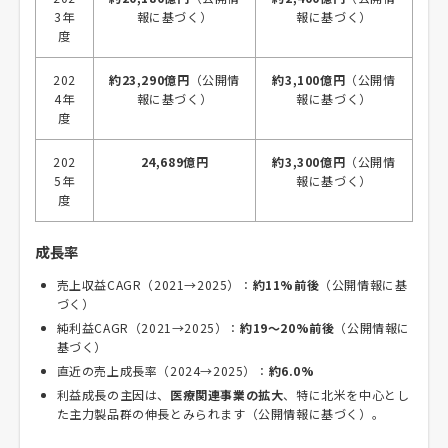
3年
報に基づく）
報に基づく）
度
202
約23,290億円
（公開情
約3,100億円
（公開情
4年
報に基づく）
報に基づく）
度
202
24,689億円
約3,300億円
（公開情
5年
報に基づく）
度
成長率
売上収益CAGR（2021→2025）：
約11%前後
（公開情報に基
づく）
純利益CAGR（2021→2025）：
約19～20%前後
（公開情報に
基づく）
直近の売上成長率（2024→2025）：
約6.0%
利益成長の主因は、
医療関連事業の拡大
、特に北米を中心とし
た主力製品群の伸長とみられます（公開情報に基づく）。