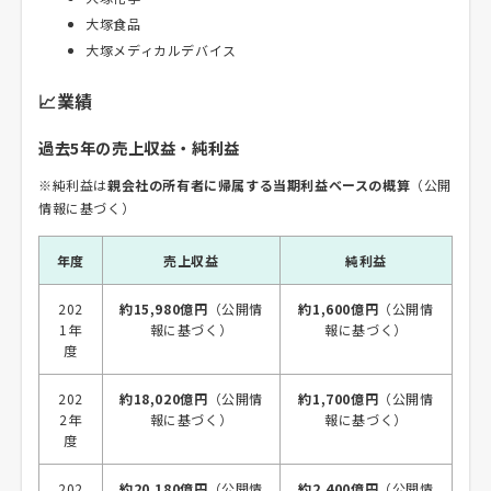
大塚食品
大塚メディカルデバイス
📈業績
過去5年の売上収益・純利益
※純利益は
親会社の所有者に帰属する当期利益ベースの概算
（公開
情報に基づく）
年度
売上収益
純利益
202
約15,980億円
（公開情
約1,600億円
（公開情
1年
報に基づく）
報に基づく）
度
202
約18,020億円
（公開情
約1,700億円
（公開情
2年
報に基づく）
報に基づく）
度
202
約20,180億円
（公開情
約2,400億円
（公開情