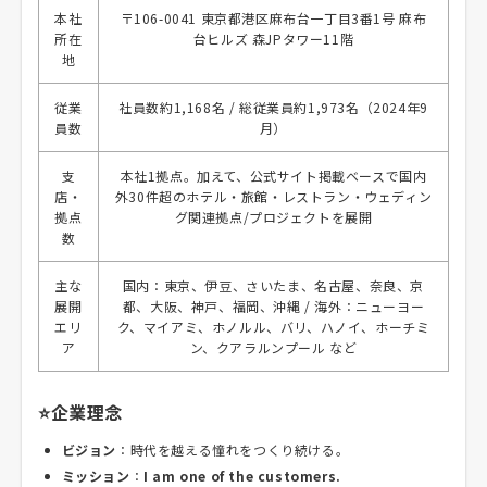
本社
〒106-0041 東京都港区麻布台一丁目3番1号 麻布
所在
台ヒルズ 森JPタワー11階
地
従業
社員数約1,168名 / 総従業員約1,973名（2024年9
員数
月）
支
本社1拠点。加えて、公式サイト掲載ベースで国内
店・
外30件超のホテル・旅館・レストラン・ウェディン
拠点
グ関連拠点/プロジェクトを展開
数
主な
国内：東京、伊豆、さいたま、名古屋、奈良、京
展開
都、大阪、神戸、福岡、沖縄 / 海外：ニューヨー
エリ
ク、マイアミ、ホノルル、バリ、ハノイ、ホーチミ
ア
ン、クアラルンプール など
⭐企業理念
ビジョン
：時代を越える憧れをつくり続ける。
ミッション
：
I am one of the customers.