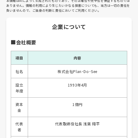
本情報はAIによって生成されたものであり、その正確性や完全性を保証するものでは
ありません。情報の利用により生じたいかなる損害についても、当方は一切の責任を
負いませんので、ご自身の判断と責任においてご利用ください。
企業について
🏢会社概要
項目
内容
社名
株式会社Plan･Do･See
設立
1993年4月
年度
資本
1億円
金
代表
代表取締役社長 浅葉 翔平
者