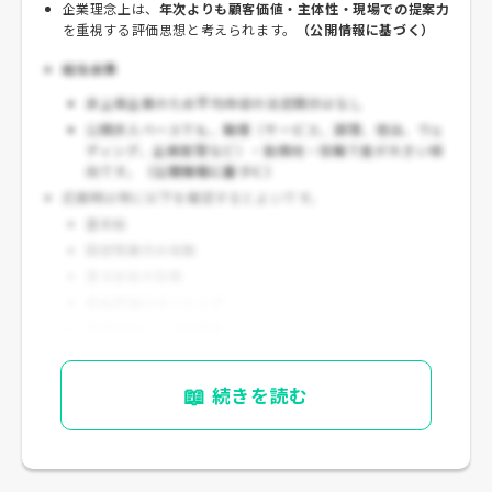
企業理念上は、
年次よりも顧客価値・主体性・現場での提案力
を重視する評価思想と考えられます。
（公開情報に基づく）
給与水準
非上場企業のため平均年収の法定開示はなし
公開求人ベースでも、職種（サービス、調理、宿泊、ウェ
ディング、企画管理など）・勤務地・役職で差が大きい傾
向です。
（公開情報に基づく）
応募時は特に以下を確認するとよいです。
基本給
固定残業代の有無
賞与支給の有無
昇給評価のタイミング
異動可否による処遇差
📖
続きを読む