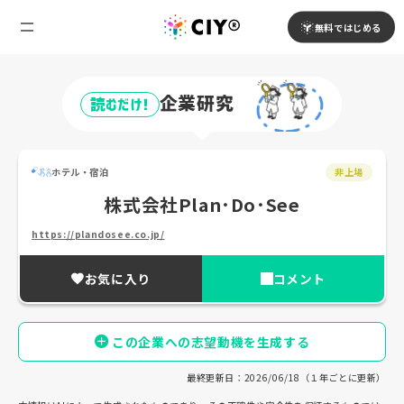
無料ではじめる
企業研究
読むだけ!
ホテル・宿泊
非上場
株式会社Plan･Do･See
https://plandosee.co.jp/
お気に入り
コメント
この企業への志望動機を生成する
最終更新日：2026/06/18（１年ごとに更新）