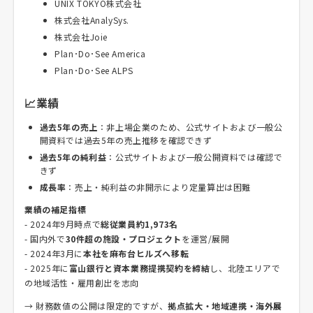
UNIX TOKYO株式会社
株式会社AnalySys.
株式会社Joie
Plan･Do･See America
Plan･Do･See ALPS
📈業績
過去5年の売上
：非上場企業のため、公式サイトおよび一般公
開資料では過去5年の売上推移を確認できず
過去5年の純利益
：公式サイトおよび一般公開資料では確認で
きず
成長率
：売上・純利益の非開示により定量算出は困難
業績の補足指標
- 2024年9月時点で
総従業員約1,973名
- 国内外で
30件超の施設・プロジェクト
を運営/展開
- 2024年3月に
本社を麻布台ヒルズへ移転
- 2025年に
富山銀行と資本業務提携契約を締結
し、北陸エリアで
の地域活性・雇用創出を志向
→ 財務数値の公開は限定的ですが、
拠点拡大・地域連携・海外展