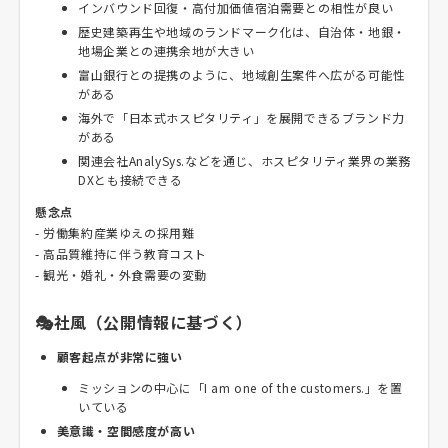
インバウンド回復・高付加価値宿泊需要との相性が良い
歴史建築再生や地域のランドマーク化は、自治体・地銀・
地場企業との連携余地が大きい
富山銀行との提携のように、地域創生案件へ広がる可能性
がある
海外で「日本式ホスピタリティ」を展開できるブランド力
がある
関連会社AnalySys.などを通じ、ホスピタリティ業界の業務
DXとも接続できる
懸念点
- 労働集約産業ゆえの採用難
- 高品質維持に伴う教育コスト
- 観光・婚礼・外食需要の変動
🎭社風（公開情報に基づく）
顧客起点が非常に強い
ミッションの中心に「I am one of the customers.」を置
いている
美意識・空間感度が高い