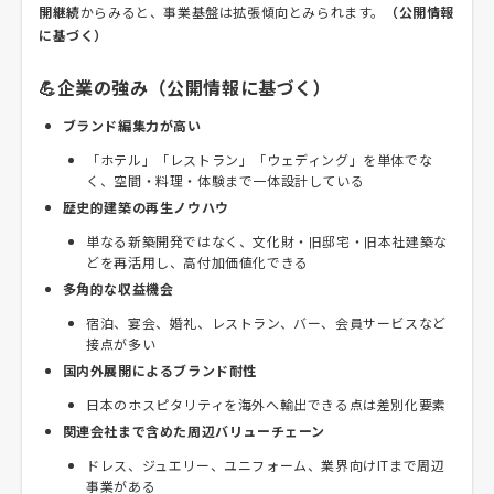
開継続
からみると、事業基盤は拡張傾向とみられます。
（公開情報
に基づく）
💪企業の強み（公開情報に基づく）
ブランド編集力が高い
「ホテル」「レストラン」「ウェディング」を単体でな
く、空間・料理・体験まで一体設計している
歴史的建築の再生ノウハウ
単なる新築開発ではなく、文化財・旧邸宅・旧本社建築な
どを再活用し、高付加価値化できる
多角的な収益機会
宿泊、宴会、婚礼、レストラン、バー、会員サービスなど
接点が多い
国内外展開によるブランド耐性
日本のホスピタリティを海外へ輸出できる点は差別化要素
関連会社まで含めた周辺バリューチェーン
ドレス、ジュエリー、ユニフォーム、業界向けITまで周辺
事業がある