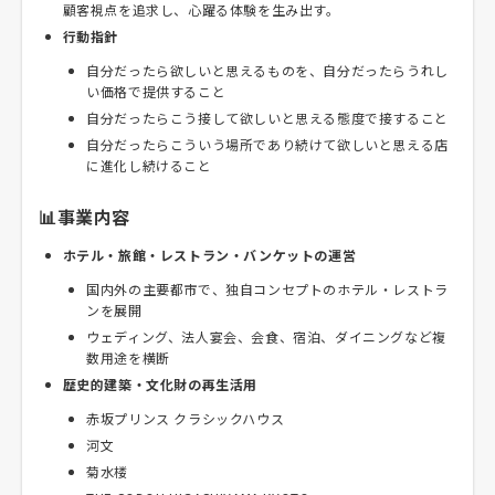
顧客視点を追求し、心躍る体験を生み出す。
行動指針
自分だったら欲しいと思えるものを、自分だったらうれし
い価格で提供すること
自分だったらこう接して欲しいと思える態度で接すること
自分だったらこういう場所であり続けて欲しいと思える店
に進化し続けること
📊事業内容
ホテル・旅館・レストラン・バンケットの運営
国内外の主要都市で、独自コンセプトのホテル・レストラ
ンを展開
ウェディング、法人宴会、会食、宿泊、ダイニングなど複
数用途を横断
歴史的建築・文化財の再生活用
赤坂プリンス クラシックハウス
河文
菊水楼