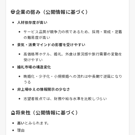
💀企業の弱み（公開情報に基づく）
人材依存度が高い
サービス品質が競争力の核であるため、採用・育成・定着
の難易度が高い
景気・消費マインドの影響を受けやすい
高価格帯ホテル、婚礼、外食は景況感や旅行需要の変動を
受けやすい
婚礼市場の構造変化
晩婚化・少子化・小規模婚への流れは中長期で逆風になり
うる
非上場ゆえの情報開示の少なさ
志望者視点では、財務や給与水準を比較しづらい
🔮将来性（公開情報に基づく）
高い
とみられます。
理由