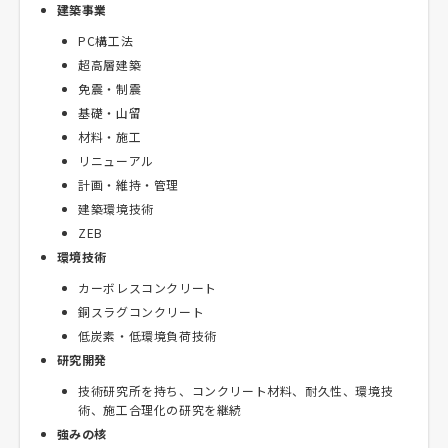
建築事業
PC構工法
超高層建築
免震・制震
基礎・山留
材料・施工
リニューアル
計画・維持・管理
建築環境技術
ZEB
環境技術
カーボレスコンクリート
銅スラグコンクリート
低炭素・低環境負荷技術
研究開発
技術研究所を持ち、コンクリート材料、耐久性、環境技
術、施工合理化の研究を継続
強みの核