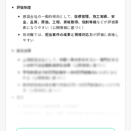
評価制度
建設会社の一般的傾向として、
目標管理、施工実績、安
全、品質、原価、工程、資格取得、役割等級
などが評価要
素になりやすい（公開情報に基づく）
技術職では、
担当案件の成果と現場対応力
が評価に直結し
やすい
給与水準
上場建設会社として、
中堅〜準大手ゼネコン・専門ゼネコ
ンの中では比較的良好な水準
（公開情報に基づく）
平均年収は700万円台後半〜800万円前後のレンジ
とみら
れる（公開情報に基づく）
新卒初任給は総合職で月給25万〜30万円前後のレンジ
が目
安（公開情報に基づく）
見方
若手のうちは業界標準〜やや良好
中堅以降は、資格・役職・現場経験の差が年収差になりや
すい