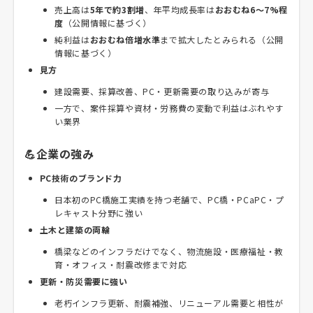
売上高は
5年で約3割増
、年平均成長率は
おおむね6〜7%程
度
（公開情報に基づく）
純利益は
おおむね倍増水準
まで拡大したとみられる（公開
情報に基づく）
見方
建設需要、採算改善、PC・更新需要の取り込みが寄与
一方で、案件採算や資材・労務費の変動で利益はぶれやす
い業界
💪企業の強み
PC技術のブランド力
日本初のPC橋施工実績を持つ老舗で、PC橋・PCaPC・プ
レキャスト分野に強い
土木と建築の両輪
橋梁などのインフラだけでなく、物流施設・医療福祉・教
育・オフィス・耐震改修まで対応
更新・防災需要に強い
老朽インフラ更新、耐震補強、リニューアル需要と相性が