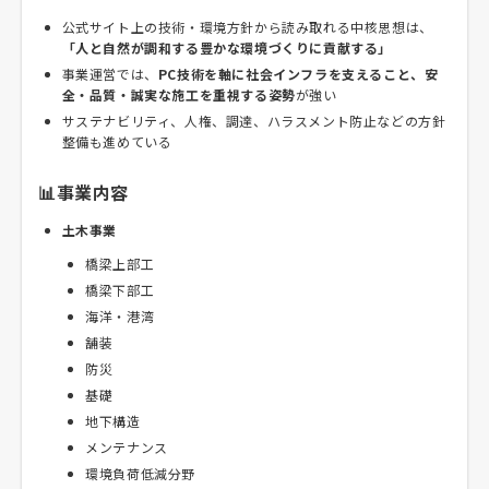
公式サイト上の技術・環境方針から読み取れる中核思想は、
「人と自然が調和する豊かな環境づくりに貢献する」
事業運営では、
PC技術を軸に社会インフラを支えること、安
全・品質・誠実な施工を重視する姿勢
が強い
サステナビリティ、人権、調達、ハラスメント防止などの方針
整備も進めている
📊事業内容
土木事業
橋梁上部工
橋梁下部工
海洋・港湾
舗装
防災
基礎
地下構造
メンテナンス
環境負荷低減分野