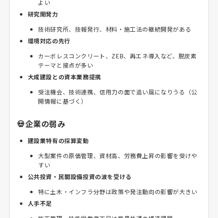
よい
研究開発力
技術研究所、技報発行、材料・施工法の継続開発がある
環境対応の先行
カーボレスコンクリート、ZEB、再エネ導入など、脱炭素
テーマと接点が多い
大成建設との資本業務提携
受注機会、技術連携、信用力の面で追い風になりうる（公
開情報に基づく）
💀企業の弱み
建設業特有の採算変動
大型案件の原価管理、資材高、労務費上昇の影響を受けや
すい
公共投資・民間設備投資の波を受ける
特に土木・インフラ分野は政策や発注動向の影響が大きい
人手不足