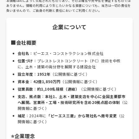
本情報はAIによって生成されたものであり、その正確性や完全性を保証するものでは
ありません。情報の利用により生じたいかなる損害についても、当方は一切の責任を
負いませんので、ご自身の判断と責任においてご利用ください。
企業について
🏢会社概要
会社名
：ピーエス・コンストラクション株式会社
位置づけ
：プレストレストコンクリート（PC）技術を中核
に、土木・建築の両分野を展開する建設会社
設立年度
：
1952年
（公開情報に基づく）
資本金
：
42億1,850万円
（公開情報に基づく）
従業員数
：
約1,100名規模（連結）
（公開情報に基づく）
支店、拠点数
：
本社1、土木・建築支店を中心に全国主要都市
へ展開。営業所・工場・技術研究所を含め20拠点超の体制
（公
開情報に基づく）
補足
：2024年に
「ピーエス三菱」から現社名へ商号変更
（公
開情報に基づく）
⭐企業理念