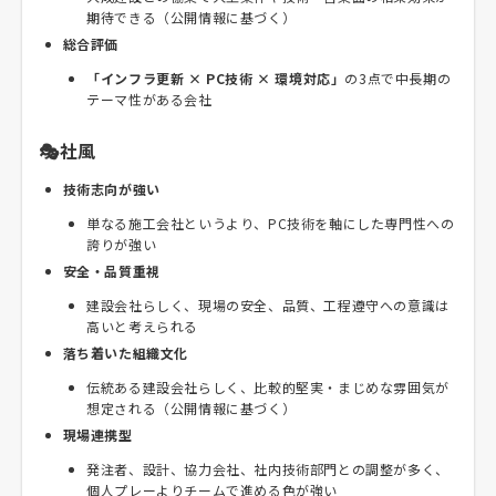
期待できる（公開情報に基づく）
総合評価
「インフラ更新 × PC技術 × 環境対応」
の3点で中長期の
テーマ性がある会社
🎭社風
技術志向が強い
単なる施工会社というより、PC技術を軸にした専門性への
誇りが強い
安全・品質重視
建設会社らしく、現場の安全、品質、工程遵守への意識は
高いと考えられる
落ち着いた組織文化
伝統ある建設会社らしく、比較的堅実・まじめな雰囲気が
想定される（公開情報に基づく）
現場連携型
発注者、設計、協力会社、社内技術部門との調整が多く、
個人プレーよりチームで進める色が強い