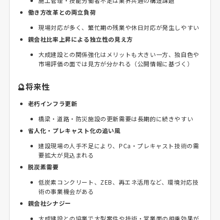
施工管理・技能労働者不足は業界共通の構造課題
働き方改革との両立負荷
現場対応が多く、繁忙期の残業や休日対応が発生しやすい
親会社比率上昇による独立性の見え方
大成建設との関係強化はメリットも大きい一方、独自色や
市場評価の面では見方が分かれる（公開情報に基づく）
🔮将来性
老朽インフラ更新
橋梁・道路・防災施設の更新需要は長期的に続きやすい
省人化・プレキャスト化の追い風
建設現場の人手不足により、PCa・プレキャスト技術の需
要拡大が見込まれる
脱炭素需要
低炭素コンクリート、ZEB、再エネ活用など、環境対応技
術の事業機会がある
親会社シナジー
大成建設との協業で大型案件や技術・営業面の相乗効果が