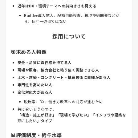
近年はDX・環境テーマへの前向きさも見える
Buildee導入拡大、配筋自動検査、環境技術開発などか
ら、保守一辺倒ではない
採用について
🎯求める人物像
安全・品質に責任感を持てる人
現場や顧客、協力会社と粘り強く調整できる人
土木・建築・コンクリート・構造技術に興味がある人
専門性を高めたい人
変化対応力がある人
脱炭素、DX、働き方改革への対応が進むため
特に合いそうなのは、
「構造・施工が好き」「現場で学びたい」「インフラや建築を
形にしたい」タイプ
📊評価制度・給与水準