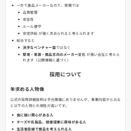
一方で食品メーカーなので、実務では
品質管理
安全性
ルール遵守
安定供給 が強く求められると考えられます
総合すると
派手なベンチャー型
ではなく
堅実・実直・商品志向のメーカー文化
が強い会社と考えら
れます（公開情報に基づく）
採用について
🎯求める人物像
公式の採用詳細抜粋は手元情報にありませんが、事業内容からみる
と以下の人物との相性が高いです。
食に強い関心がある人
チーズや乳製品、健康提案に興味がある人
生活者目線で商品を考えられる人