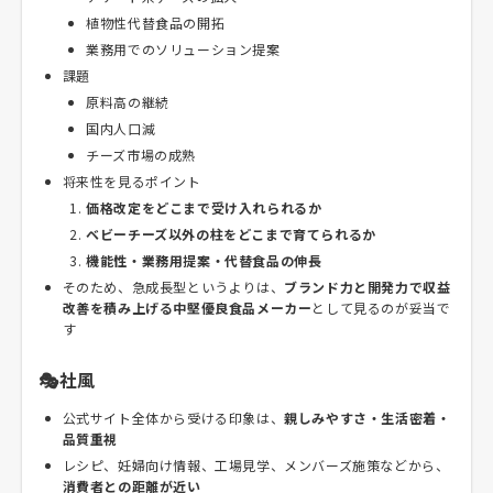
植物性代替食品の開拓
業務用でのソリューション提案
課題
原料高の継続
国内人口減
チーズ市場の成熟
将来性を見るポイント
価格改定をどこまで受け入れられるか
ベビーチーズ以外の柱をどこまで育てられるか
機能性・業務用提案・代替食品の伸長
そのため、急成長型というよりは、
ブランド力と開発力で収益
改善を積み上げる中堅優良食品メーカー
として見るのが妥当で
す
🎭社風
公式サイト全体から受ける印象は、
親しみやすさ・生活密着・
品質重視
レシピ、妊婦向け情報、工場見学、メンバーズ施策などから、
消費者との距離が近い