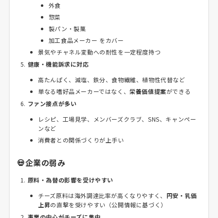
外食
惣菜
製パン・製菓
加工食品メーカー をカバー
景気やチャネル変動への耐性を一定程度持つ
健康・機能訴求に対応
高たんぱく、減塩、鉄分、食物繊維、植物性代替など
単なる嗜好品メーカーではなく、
栄養価値提案
ができる
ファン接点が多い
レシピ、工場見学、メンバーズクラブ、SNS、キャンペー
ンなど
消費者との関係づくりが上手い
💀企業の弱み
原料・為替の影響を受けやすい
チーズ原料は海外調達比率が高くなりやすく、
円安・乳価
上昇
の直撃を受けやすい（公開情報に基づく）
事業の中心がチーズに集中