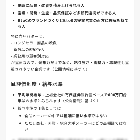
地道に品質・改善を積み上げられる人
営業・開発・生産・品質保証など多部門連携ができる人
BtoCのブランドづくりとBtoBの提案営業の両方に理解を持て
る人
特に六甲バターは、
- ロングセラー商品の改良
- 新商品の継続投入
- 業務用の顧客別対応
が重要なので、
発想力だけでなく、粘り強さ・調整力・再現性
も重
視されやすい企業です（公開情報に基づく）
📊評価制度・給与水準
平均年間給与
：上場会社の有価証券報告書ベースで
600万円台
半ば
の水準とみられます（公開情報に基づく）
給与水準の印象としては
食品メーカーの中では
極端に低い水準ではない
ただし商社・外資・総合大手メーカーほどの高報酬ではな
い