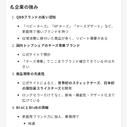
💪企業の強み
QBBブランドの高い認知
「ベビーチーズ」「6Pチーズ」「チーズデザート」など、
家庭用で強いブランドを持つ
日常消費に根付いた商品が多く、リピート需要がある
国内トップシェアのチーズ専業ブランド
公式サイトで明示
「チーズ専業」でここまでブランド確立できているのは大
きい
商品開発の先進性
公式サイトによると、
世界初のスティックチーズ
、
日本初
の個包装スライスチーズ
を開発
ロングセラーだけでなく、新味・機能性・デザート化まで
広げている
BtoCとBtoBの両輪
家庭用ブランド力に加え、業務用で
給食