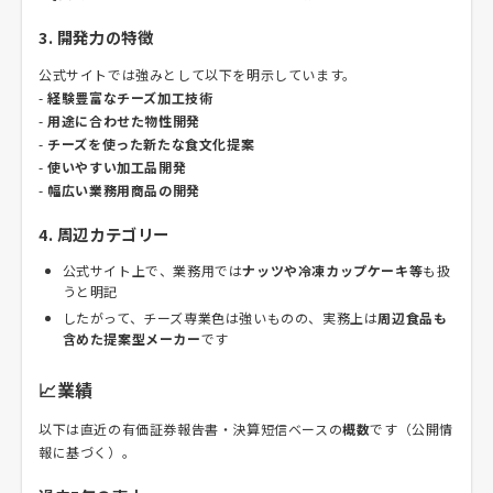
3. 開発力の特徴
公式サイトでは強みとして以下を明示しています。
-
経験豊富なチーズ加工技術
-
用途に合わせた物性開発
-
チーズを使った新たな食文化提案
-
使いやすい加工品開発
-
幅広い業務用商品の開発
4. 周辺カテゴリー
公式サイト上で、業務用では
ナッツや冷凍カップケーキ等
も扱
うと明記
したがって、チーズ専業色は強いものの、実務上は
周辺食品も
含めた提案型メーカー
です
📈業績
以下は直近の有価証券報告書・決算短信ベースの
概数
です（公開情
報に基づく）。