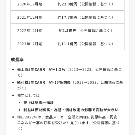
2020年12月期
約
22.9億円
（公開情報に基づく）
2021年12月期
約
17.7億円
（公開情報に基づく）
2022年12月期
約
1.3億円
（公開情報に基づく）
2023年12月期
約
11.1億円
（公開情報に基づく）
成長率
売上高5年CAGR
：約
+1.3%
（2019→2023、公開情報に基づ
く）
純利益5年CAGR
：約
-15%前後
（2019→2023、公開情報に基
づく）
傾向としては
売上は堅調〜微増
利益は原材料高・為替・価格改定の影響で変動が大きい
特に2022年は、食品メーカー全般と同様に
乳原料高・円安・
エネルギー高
の打撃を受けたと見られます（公開情報に基づ
く）