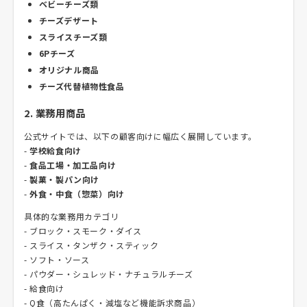
ベビーチーズ類
チーズデザート
スライスチーズ類
6Pチーズ
オリジナル商品
チーズ代替植物性食品
2. 業務用商品
公式サイトでは、以下の顧客向けに幅広く展開しています。
-
学校給食向け
-
食品工場・加工品向け
-
製菓・製パン向け
-
外食・中食（惣菜）向け
具体的な業務用カテゴリ
- ブロック・スモーク・ダイス
- スライス・タンザク・スティック
- ソフト・ソース
- パウダー・シュレッド・ナチュラルチーズ
- 給食向け
- Q食（高たんぱく・減塩など機能訴求商品）