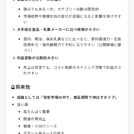
強みでもある一方、カテゴリー分散は限定的
市場成熟や健康志向の変化が逆風になると影響を受けやす
い
大手総合食品・乳業メーカーに比べ規模が小さい
雪印、明治、森永乳業などに比べると、原料調達力・広告
投資余力・海外展開力で不利になりやすい（公開情報に基
づく）
利益変動が比較的大きい
売上は安定でも、コスト転嫁のタイミング次第で利益がぶ
れやすい
🔮将来性
総論としては「安定市場の中で、商品開発で伸ばすタイプ」
追い風
高たんぱく需要
間食の質向上
個食・小分けニーズ
デザート系チーズの拡大