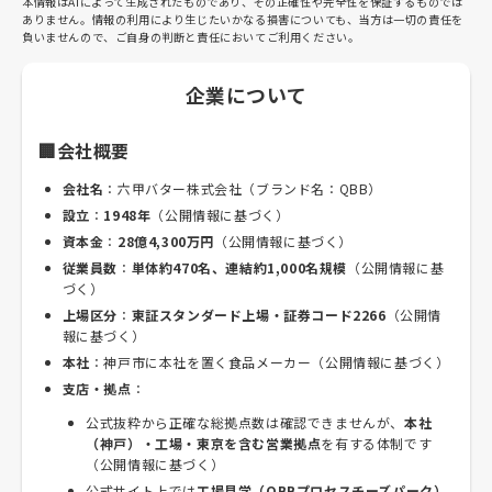
本情報はAIによって生成されたものであり、その正確性や完全性を保証するものでは
ありません。情報の利用により生じたいかなる損害についても、当方は一切の責任を
負いませんので、ご自身の判断と責任においてご利用ください。
企業について
🏢会社概要
会社名
：六甲バター株式会社（ブランド名：QBB）
設立
：
1948年
（公開情報に基づく）
資本金
：
28億4,300万円
（公開情報に基づく）
従業員数
：
単体約470名、連結約1,000名規模
（公開情報に基
づく）
上場区分
：
東証スタンダード上場・証券コード2266
（公開情
報に基づく）
本社
：神戸市に本社を置く食品メーカー（公開情報に基づく）
支店・拠点
：
公式抜粋から正確な総拠点数は確認できませんが、
本社
（神戸）・工場・東京を含む営業拠点
を有する体制です
（公開情報に基づく）
公式サイト上では
工場見学（QBBプロセスチーズパーク）