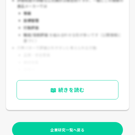
評価制度の詳細な公式開示は限定的ですが、一般にこの規模の
食品メーカーでは
等級
目標管理
行動評価
職能/役割評価
を組み合わせる形が多いです（公開情報に
基づく）
六甲バターで評価されやすいと考えられる行動
品質・安全意識
継続改善
提案力
チーム連携
担当商品の売上・採用拡大への貢献
📖
続きを読む
企業研究一覧へ戻る