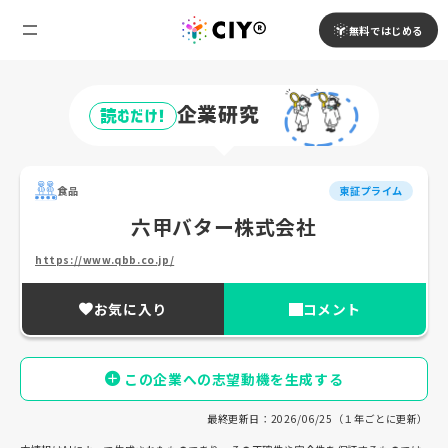
無料ではじめる
企業研究
読むだけ!
食品
東証プライム
六甲バター株式会社
https://www.qbb.co.jp/
お気に入り
コメント
この企業への志望動機を生成する
最終更新日：2026/06/25（１年ごとに更新）