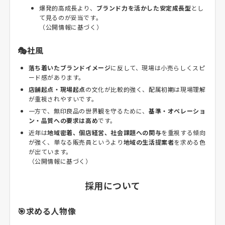
爆発的高成長より、
ブランド力を活かした安定成長型
とし
て見るのが妥当です。
（公開情報に基づく）
🎭社風
落ち着いたブランドイメージ
に反して、現場は小売らしくスピ
ード感があります。
店舗起点・現場起点
の文化が比較的強く、配属初期は現場理解
が重視されやすいです。
一方で、無印良品の世界観を守るために、
基準・オペレーショ
ン・品質への要求は高め
です。
近年は
地域密着、個店経営、社会課題への関与
を重視する傾向
が強く、単なる販売員というより
地域の生活提案者
を求める色
が出ています。
（公開情報に基づく）
採用について
🎯求める人物像