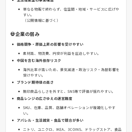
単なる物販で終わらず、住空間・地域・サービスに広げや
すい。
（公開情報に基づく）
💀企業の弱み
価格競争・原価上昇の影響を受けやすい
素材高、物流費、円安が利益を圧迫しやすい。
中国を含む海外依存リスク
海外比率が高いため、景気減速・政治リスク・為替影響を
受けやすい。
ブランド期待値の高さ
無印良品らしさを外すと、SNS等で評価が揺れやすい。
商品レンジの広さゆえの運営難度
SKU、在庫、品質、店舗オペレーションが複雑化しやす
い。
アパレル・生活雑貨・食品で競合が多い
ニトリ、ユニクロ、IKEA、3COINS、ドラッグストア、食品