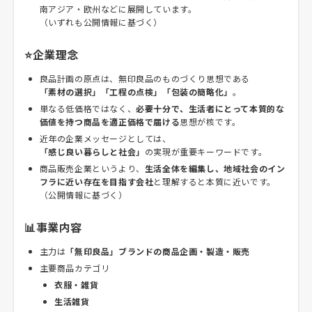
南アジア・欧州などに展開しています。
（いずれも公開情報に基づく）
⭐企業理念
良品計画の原点は、無印良品のものづくり思想である
「素材の選択」「工程の点検」「包装の簡略化」
。
単なる低価格ではなく、
必要十分で、生活者にとって本質的な
価値を持つ商品を適正価格で届ける
思想が核です。
近年の企業メッセージとしては、
「感じ良い暮らしと社会」
の実現が重要キーワードです。
商品販売企業というより、
生活全体を編集し、地域社会のイン
フラに近い存在を目指す会社
と理解すると本質に近いです。
（公開情報に基づく）
📊事業内容
主力は
「無印良品」ブランドの商品企画・製造・販売
主要商品カテゴリ
衣服・雑貨
生活雑貨