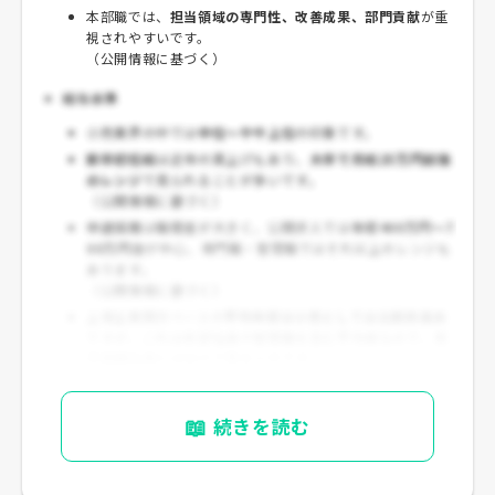
本部職では、
担当領域の専門性、改善成果、部門貢献
が重
視されやすいです。
（公開情報に基づく）
給与水準
小売業界の中では
中位～やや上位
の印象です。
新卒初任給
は近年の賃上げもあり、
大卒で月給25万円前後
のレンジ
で見られることが多いです。
（公開情報に基づく）
中途採用
は職種差が大きく、公開求人では
年収400万円～7
00万円台
が中心、専門職・管理職ではそれ以上のレンジも
あります。
（公開情報に基づく）
上場企業開示ベースの
平均年収は小売としては比較的高め
ですが、これは本部社員や管理職を含む平均値なので、若
手店舗社員とは分けて見るべきです。
（公開情報に基づく）
📖
続きを読む