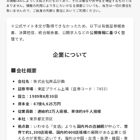
本情報はAIによって生成されたものであり、その正確性や完全性を保証するものでは
ありません。情報の利用により生じたいかなる損害についても、当方は一切の責任を
負いませんので、ご自身の判断と責任においてご利用ください。
※公式サイト本文が取得できなかったため、以下は有価証券報告
書、決算短信、統合報告書、公開求人などの
公開情報に基づく
整
理です。
企業について
🏢会社概要
会社名
：株式会社良品計画
証券市場
：東証プライム上場（証券コード：7453）
設立
：
1989年6月30日
資本金
：
67億6,625万円
従業員数
：
連結約2万人規模、単体約6千人規模
本社
：東京都文京区
拠点数
：いわゆる「支店」よりも
国内外の店舗網
が中心で、
世
界で約1,300店規模、国内約600店規模
の展開がある企業と捉
えるのが実態に近いです。海外は中国・台湾・香港・韓国・東