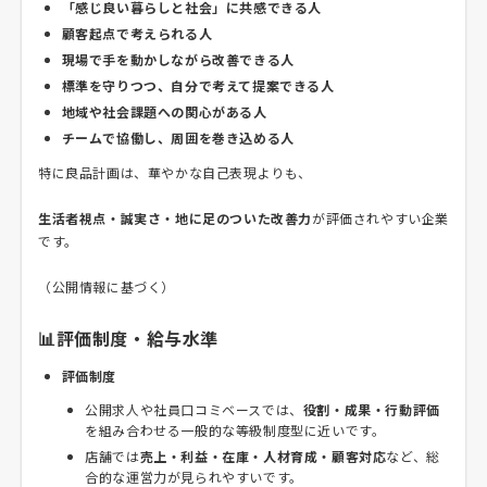
「感じ良い暮らしと社会」に共感できる人
顧客起点で考えられる人
現場で手を動かしながら改善できる人
標準を守りつつ、自分で考えて提案できる人
地域や社会課題への関心がある人
チームで協働し、周囲を巻き込める人
特に良品計画は、華やかな自己表現よりも、
生活者視点・誠実さ・地に足のついた改善力
が評価されやすい企業
です。
（公開情報に基づく）
📊評価制度・給与水準
評価制度
公開求人や社員口コミベースでは、
役割・成果・行動評価
を組み合わせる一般的な等級制度型に近いです。
店舗では
売上・利益・在庫・人材育成・顧客対応
など、総
合的な運営力が見られやすいです。