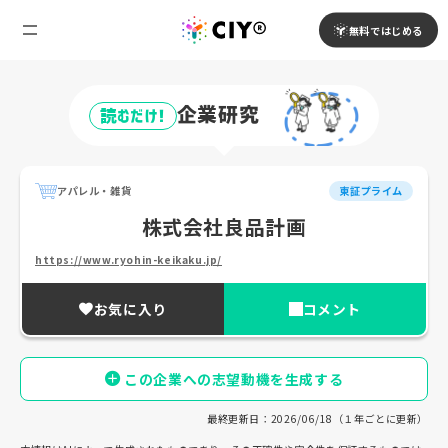
無料ではじめる
企業研究
読むだけ!
アパレル・雑貨
東証プライム
株式会社良品計画
https://www.ryohin-keikaku.jp/
お気に入り
コメント
この企業への志望動機を生成する
最終更新日：2026/06/18（１年ごとに更新）