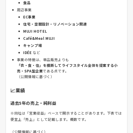
食品
周辺事業
EC事業
住宅・空間設計・リノベーション関連
MUJI HOTEL
Café&Meal MUJI
キャンプ場
IDÉE
など
事業の特徴は、単品販売よりも
「衣・食・住」を横断してライフスタイル全体を提案する小
売・SPA型企業
である点です。
（公開情報に基づく）
📈業績
過去5年の売上・純利益
※同社は「営業収益」ベースで開示することがあります。下表では
便宜上「売上」として記載します。概数です。
（公開情報に基づく）