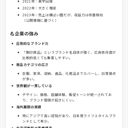
2021年：黒字回復
2022年：大きく増収
2023年：売上は横ばい圏だが、収益力は改善傾向
（公開情報に基づく）
💪企業の強み
圧倒的なブランド力
「無印良品」というブランド名自体が強く、広告依存度が
比較的低くても集客しやすい。
商品カテゴリの広さ
衣服、家具、収納、食品、化粧品までカバーし、日常接点
が多い。
世界観が一貫している
デザイン、価格、店舗体験、販促トーンが統一されてお
り、ブランド毀損が起きにくい。
海外展開の実績
特にアジアで高い認知があり、日本発ライフスタイルブラ
ンドとして希少。
生活提案型の事業構造