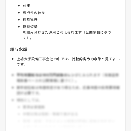
成果
専門性の伸長
役割遂行
協働姿勢
を組み合わせた運用と考えられます（公開情報に基づ
く）。
給与水準
上場大手設備工事会社の中では、
比較的高めの水準
と見てよい
です。
平均年間給与は900万円前後のレンジ
とみられます（有価証券
報告書ベースの公開情報に基づく）。
新卒初任給は年度改定があり得るため、応募年度の採用要項確
認が必要です。
傾向としては、
若手は安定的
中堅以降は役割・等級で差が出る
現場・技術・マネジメント経験が評価に反映されやすい
企業と考えられます（公開情報に基づく）。