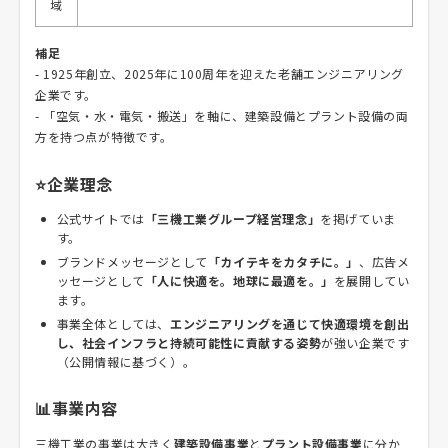
域
補足
- 1925年創立、2025年に100周年を迎えた老舗エンジニアリング
企業です。
- 「空気・水・電気・搬送」を軸に、建築設備とプラント設備の両
方を持つ点が特徴です。
⭐企業理念
公式サイトでは
「三機工業グループ経営理念」
を掲げていま
す。
ブランドメッセージとして
「カイテキをカタチに。」
、広告メ
ッセージとして
「人に快適を。地球に最適を。」
を展開してい
ます。
事業全体としては、
エンジニアリングを通じて快適環境を創出
し、社会インフラと持続可能性に貢献する姿勢
が強い企業です
（公開情報に基づく）。
📊事業内容
三機工業の事業は大きく
建築設備事業
と
プラント設備事業
に分か