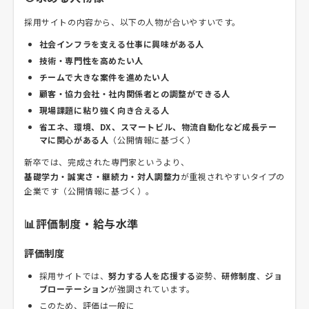
採用サイトの内容から、以下の人物が合いやすいです。
社会インフラを支える仕事に興味がある人
技術・専門性を高めたい人
チームで大きな案件を進めたい人
顧客・協力会社・社内関係者との調整ができる人
現場課題に粘り強く向き合える人
省エネ、環境、DX、スマートビル、物流自動化など成長テー
マに関心がある人
（公開情報に基づく）
新卒では、完成された専門家というより、
基礎学力・誠実さ・継続力・対人調整力
が重視されやすいタイプの
企業です（公開情報に基づく）。
📊評価制度・給与水準
評価制度
採用サイトでは、
努力する人を応援する
姿勢、
研修制度
、
ジョ
ブローテーション
が強調されています。
このため、評価は一般に