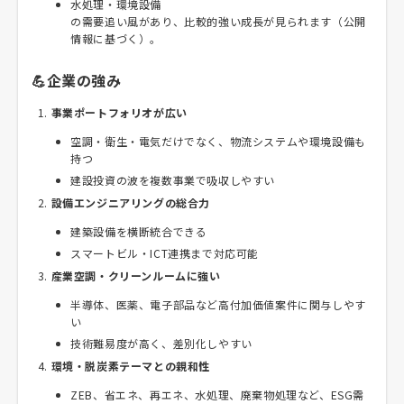
水処理・環境設備
の需要追い風があり、比較的強い成長が見られます（公開
情報に基づく）。
💪企業の強み
事業ポートフォリオが広い
空調・衛生・電気だけでなく、物流システムや環境設備も
持つ
建設投資の波を複数事業で吸収しやすい
設備エンジニアリングの総合力
建築設備を横断統合できる
スマートビル・ICT連携まで対応可能
産業空調・クリーンルームに強い
半導体、医薬、電子部品など高付加価値案件に関与しやす
い
技術難易度が高く、差別化しやすい
環境・脱炭素テーマとの親和性
ZEB、省エネ、再エネ、水処理、廃棄物処理など、ESG需