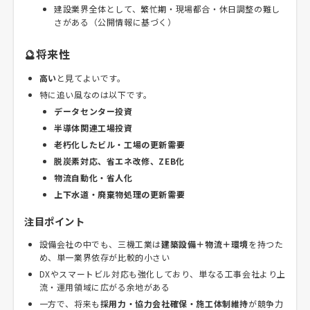
建設業界全体として、繁忙期・現場都合・休日調整の難し
さがある（公開情報に基づく）
🔮将来性
高い
と見てよいです。
特に追い風なのは以下です。
データセンター投資
半導体関連工場投資
老朽化したビル・工場の更新需要
脱炭素対応、省エネ改修、ZEB化
物流自動化・省人化
上下水道・廃棄物処理の更新需要
注目ポイント
設備会社の中でも、三機工業は
建築設備＋物流＋環境
を持つた
め、単一業界依存が比較的小さい
DXやスマートビル対応も強化しており、単なる工事会社より上
流・運用領域に広がる余地がある
一方で、将来も
採用力・協力会社確保・施工体制維持
が競争力