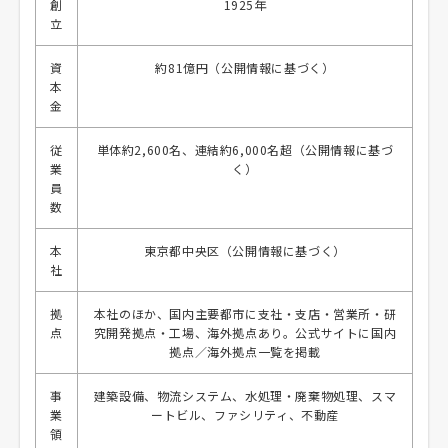
創
1925年
立
資
約81億円（公開情報に基づく）
本
金
従
単体約2,600名、連結約6,000名超（公開情報に基づ
業
く）
員
数
本
東京都中央区（公開情報に基づく）
社
拠
本社のほか、国内主要都市に支社・支店・営業所・研
点
究開発拠点・工場、海外拠点あり。公式サイトに国内
拠点／海外拠点一覧を掲載
事
建築設備、物流システム、水処理・廃棄物処理、スマ
業
ートビル、ファシリティ、不動産
領