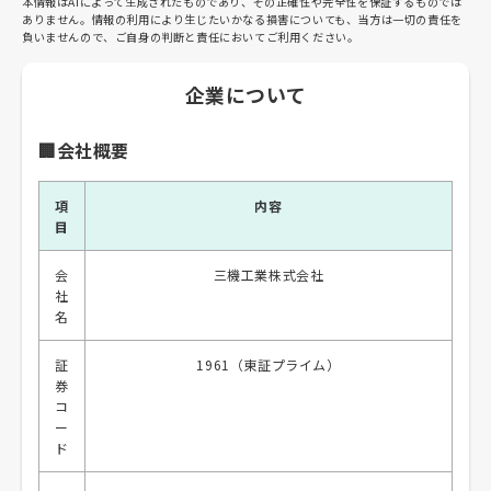
本情報はAIによって生成されたものであり、その正確性や完全性を保証するものでは
ありません。情報の利用により生じたいかなる損害についても、当方は一切の責任を
負いませんので、ご自身の判断と責任においてご利用ください。
企業について
🏢会社概要
項
内容
目
会
三機工業株式会社
社
名
証
1961（東証プライム）
券
コ
ー
ド