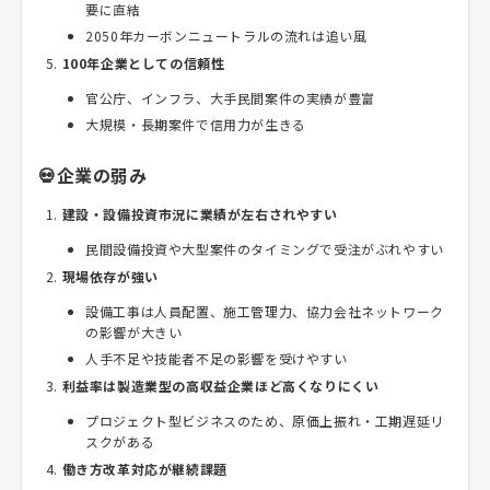
要に直結
2050年カーボンニュートラルの流れは追い風
100年企業としての信頼性
官公庁、インフラ、大手民間案件の実績が豊富
大規模・長期案件で信用力が生きる
💀企業の弱み
建設・設備投資市況に業績が左右されやすい
民間設備投資や大型案件のタイミングで受注がぶれやすい
現場依存が強い
設備工事は人員配置、施工管理力、協力会社ネットワーク
の影響が大きい
人手不足や技能者不足の影響を受けやすい
利益率は製造業型の高収益企業ほど高くなりにくい
プロジェクト型ビジネスのため、原価上振れ・工期遅延リ
スクがある
働き方改革対応が継続課題