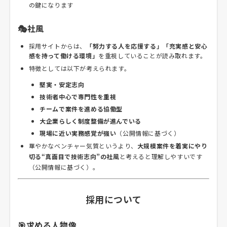
の鍵になります
🎭社風
採用サイトからは、
「努力する人を応援する」「充実感と安心
感を持って働ける環境」
を重視していることが読み取れます。
特徴としては以下が考えられます。
堅実・安定志向
技術者中心で専門性を重視
チームで案件を進める協働型
大企業らしく制度整備が進んでいる
現場に近い実務感覚が強い
（公開情報に基づく）
華やかなベンチャー気質というより、
大規模案件を着実にやり
切る“真面目で技術志向”の社風
と考えると理解しやすいです
（公開情報に基づく）。
採用について
🎯求める人物像