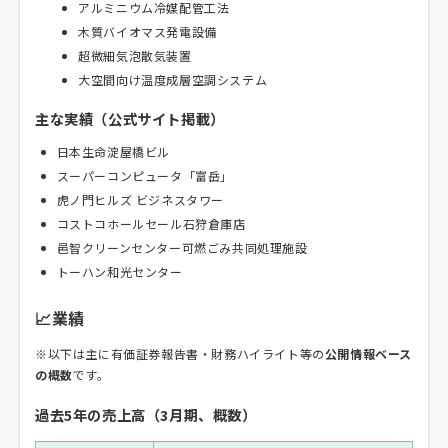
アルミニウム冷媒配管工法
木質バイオマス発電設備
超微細気泡散気装置
大空間向け温度成層空調システム
主な実績（公式サイト掲載）
日本生命淀屋橋ビル
スーパーコンピュータ「富岳」
虎ノ門ヒルズ ビジネスタワー
コストコホールセール石狩倉庫店
邑智クリーンセンター可燃ごみ共同処理施設
トーハン和光センター
📈業績
※以下は主に有価証券報告書・財務ハイライト等の
公開情報ベース
の概数
です。
過去5年の売上高（3月期、概数）