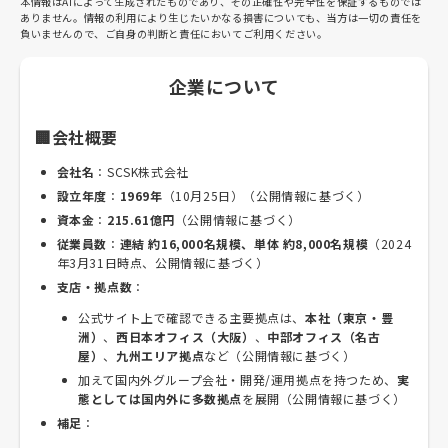
本情報はAIによって生成されたものであり、その正確性や完全性を保証するものでは
ありません。情報の利用により生じたいかなる損害についても、当方は一切の責任を
負いませんので、ご自身の判断と責任においてご利用ください。
企業について
🏢会社概要
会社名
：SCSK株式会社
設立年度
：
1969年
（10月25日）（公開情報に基づく）
資本金
：
215.61億円
（公開情報に基づく）
従業員数
：
連結 約16,000名規模、単体 約8,000名規模
（2024
年3月31日時点、公開情報に基づく）
支店・拠点数
：
公式サイト上で確認できる主要拠点は、
本社（東京・豊
洲）
、
西日本オフィス（大阪）
、
中部オフィス（名古
屋）
、
九州エリア拠点
など（公開情報に基づく）
加えて国内外グループ会社・開発/運用拠点を持つため、
実
態としては国内外に多数拠点
を展開（公開情報に基づく）
補足
：