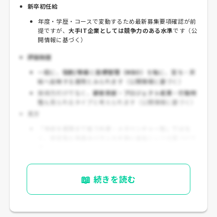
新卒初任給
年度・学歴・コースで変動するため最新募集要項確認が前
提ですが、
大手IT企業としては競争力のある水準
です（公
開情報に基づく）
評価制度
一般に、
役割/等級
と
目標管理（MBO）
を軸に、賞与・昇
給へ反映する運用とみられます（公開情報に基づく）
技術力だけでなく、
顧客貢献・プロジェクト成果・行動特
性
も見られるタイプと考えられます（公開情報に基づく）
見方
「年収を極限まで狙う外資・メガベンチャー型」ではな
く、
安定性と待遇のバランスが良い会社
という位置づけで
す
📖
続きを読む