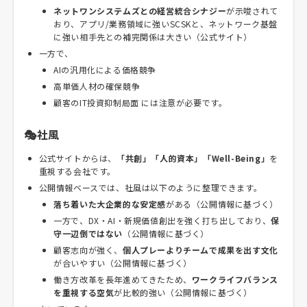
ネットワンシステムズとの経営統合シナジー
が示唆されて
おり、アプリ/業務領域に強いSCSKと、ネットワーク基盤
に強い相手先との補完関係は大きい（公式サイト）
一方で、
AIの汎用化による価格競争
高単価人材の確保競争
顧客のIT投資抑制局面 には注意が必要です。
🎭社風
公式サイトからは、
「共創」「人的資本」「Well-Being」
を
重視する会社です。
公開情報ベースでは、社風は以下のように整理できます。
落ち着いた大企業的な安定感
がある（公開情報に基づく）
一方で、DX・AI・新規価値創出を強く打ち出しており、
保
守一辺倒ではない
（公開情報に基づく）
顧客志向が強く、
個人プレーよりチームで成果を出す文化
が合いやすい（公開情報に基づく）
働き方改革を長年進めてきたため、
ワークライフバランス
を重視する空気
が比較的強い（公開情報に基づく）