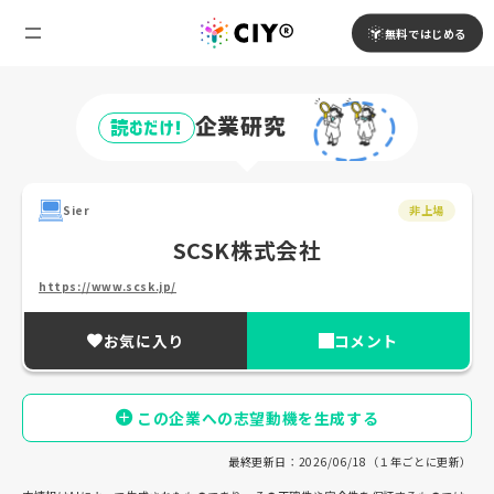
無料ではじめる
企業研究
読むだけ!
Sier
非上場
SCSK株式会社
https://www.scsk.jp/
お気に入り
コメント
この企業への志望動機を生成する
最終更新日：2026/06/18（１年ごとに更新）