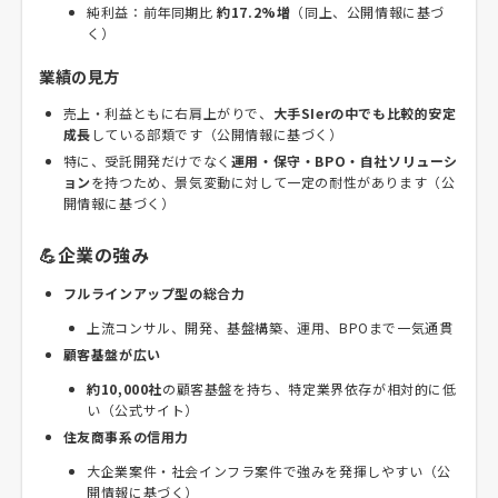
純利益：前年同期比
約17.2%増
（同上、公開情報に基づ
く）
業績の見方
売上・利益ともに右肩上がりで、
大手SIerの中でも比較的安定
成長
している部類です（公開情報に基づく）
特に、受託開発だけでなく
運用・保守・BPO・自社ソリューシ
ョン
を持つため、景気変動に対して一定の耐性があります（公
開情報に基づく）
💪企業の強み
フルラインアップ型の総合力
上流コンサル、開発、基盤構築、運用、BPOまで一気通貫
顧客基盤が広い
約10,000社
の顧客基盤を持ち、特定業界依存が相対的に低
い（公式サイト）
住友商事系の信用力
大企業案件・社会インフラ案件で強みを発揮しやすい（公
開情報に基づく）