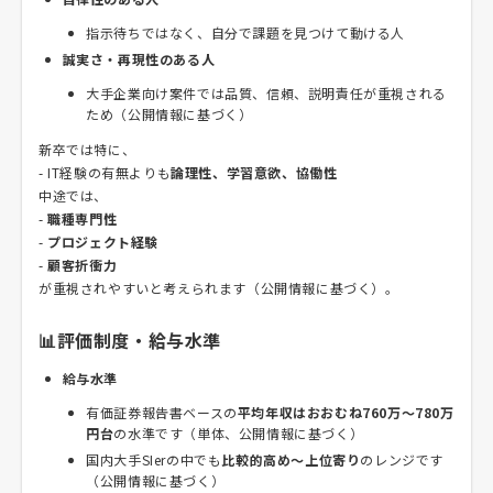
指示待ちではなく、自分で課題を見つけて動ける人
誠実さ・再現性のある人
大手企業向け案件では品質、信頼、説明責任が重視される
ため（公開情報に基づく）
新卒では特に、
- IT経験の有無よりも
論理性、学習意欲、協働性
中途では、
-
職種専門性
-
プロジェクト経験
-
顧客折衝力
が重視されやすいと考えられます（公開情報に基づく）。
📊評価制度・給与水準
給与水準
有価証券報告書ベースの
平均年収はおおむね760万～780万
円台
の水準です（単体、公開情報に基づく）
国内大手SIerの中でも
比較的高め～上位寄り
のレンジです
（公開情報に基づく）