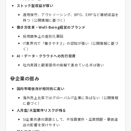
ストック型収益が厚い
運用保守、アウトソーシング、BPO、ERPなど継続収益を
持つ（公開情報に基づく）
働き方改革・Well-Being経営のブランド
採用競争上の差別化要因
IT業界内で「働きやすさ」の認知が強い（公開情報に基づ
く）
AI・データ・クラウドへの先行投資
社内実践と顧客提供の両輪で進めている点は強い
💀企業の弱み
国内市場依存が相対的に高い
海外売上比率ではグローバルIT企業に及ばない（公開情報
に基づく）
人月型/大型案件リスクが残る
SI企業共通の課題として、不採算案件・品質問題・要員逼
迫の影響を受けやすい