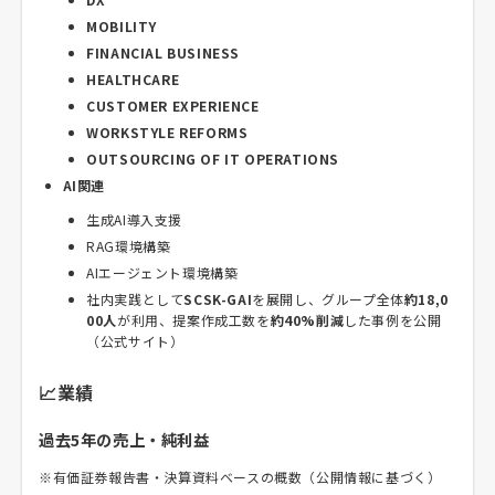
MOBILITY
FINANCIAL BUSINESS
HEALTHCARE
CUSTOMER EXPERIENCE
WORKSTYLE REFORMS
OUTSOURCING OF IT OPERATIONS
AI関連
生成AI導入支援
RAG環境構築
AIエージェント環境構築
社内実践として
SCSK-GAI
を展開し、グループ全体
約18,0
00人
が利用、提案作成工数を
約40%削減
した事例を公開
（公式サイト）
📈業績
過去5年の売上・純利益
※有価証券報告書・決算資料ベースの概数（公開情報に基づく）