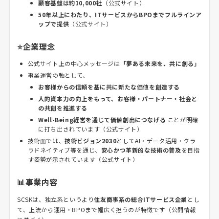
顧客基盤は約10,000社
（公式サイト）
50年以上にわたり、ITサービスからBPOまでフルラインア
ップで提供
（公式サイト）
⭐企業理念
公式サイト上の中心メッセージは
「夢ある未来を、共に創る」
事業運営の軸として、
お客様からの信頼を基に共に新たな価値を創造する
人的資本力の向上をもって、お客様・パートナー・社会と
の共創を推進する
Well-Being経営を通じて価値創出につなげる
ことが明確
に打ち出されています（公式サイト）
技術面では、
技術ビジョン2030
としてAI・データ活用・クラ
ウドネイティブ等を通じ、
安心かつ革新的な技術の普及
を目指
す姿勢が示されています（公式サイト）
📊事業内容
SCSKは、独立系というより
住友商事系の総合ITサービス企業
とし
て、上流から運用・BPOまで幅広く担うのが特徴です（公開情報