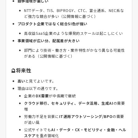
競争環境が厳しい
NTTデータ、TIS、BIPROGY、CTC、富士通系、NEC系な
ど強力な競合が多い（公開情報に基づく）
プロダクト企業ではなく総合SI色が強い
高収益SaaS企業のような爆発的スケールは起こしにくい
事業領域が広い分、配属差が大きい
部門により技術・働き方・案件特性がかなり異なる可能性
がある（公開情報に基づく）
🔮将来性
高い
と見てよいです。
理由は以下の通りです。
企業の
DX需要
が中長期で継続
クラウド移行、セキュリティ、データ活用、生成AI
の需要
増
労働力不足を背景に
IT運用アウトソーシング/BPO
の需要
が追い風
公式サイトでも
AI・データ・CX・モビリティ・金融・ヘル
スケア
を重点領域化