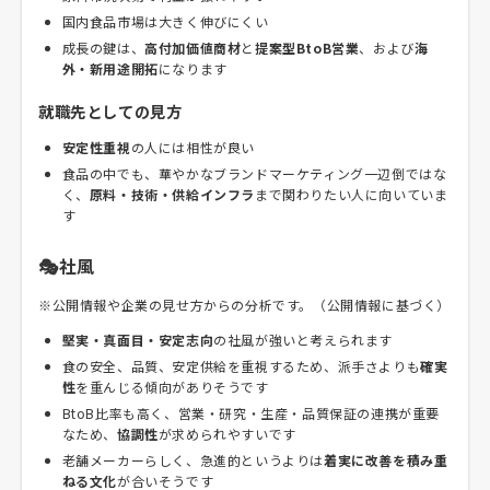
国内食品市場は大きく伸びにくい
成長の鍵は、
高付加価値商材
と
提案型BtoB営業
、および
海
外・新用途開拓
になります
就職先としての見方
安定性重視
の人には相性が良い
食品の中でも、華やかなブランドマーケティング一辺倒ではな
く、
原料・技術・供給インフラ
まで関わりたい人に向いていま
す
🎭社風
※公開情報や企業の見せ方からの分析です。（公開情報に基づく）
堅実・真面目・安定志向
の社風が強いと考えられます
食の安全、品質、安定供給を重視するため、派手さよりも
確実
性
を重んじる傾向がありそうです
BtoB比率も高く、営業・研究・生産・品質保証の連携が重要
なため、
協調性
が求められやすいです
老舗メーカーらしく、急進的というよりは
着実に改善を積み重
ねる文化
が合いそうです