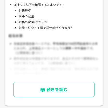
面接では以下を確認するとよいです。
昇格基準
若手の裁量
評価の定量/定性比率
営業・研究・工場で評価軸がどう違うか
給与水準
有価証券報告書ベースでは、
平均年収は700万円台前半
の水準
とみられ、上場食品メーカーとしては
標準〜やや高め
です。
（公開情報に基づく）
新卒初任給は年度差がありますが、食品大手の中で
標準的なレ
ンジ
と考えてよいです。（公開情報に基づく）
安定企業としては、
極端に高給ではないが、福利厚生込みで総
合的に見やすい水準
です。
📖
続きを読む