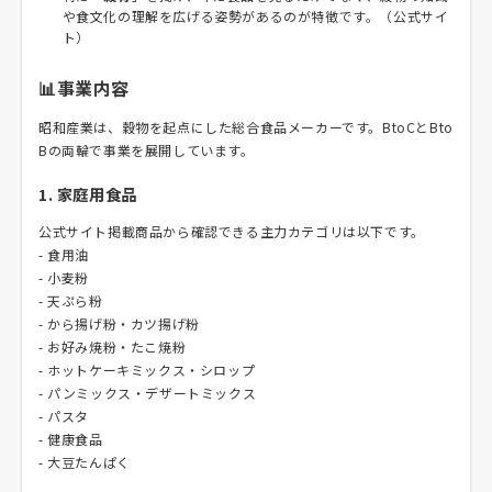
や食文化の理解を広げる姿勢があるのが特徴です。（公式サイ
ト）
📊事業内容
昭和産業は、穀物を起点にした総合食品メーカーです。BtoCとBto
Bの両輪で事業を展開しています。
1. 家庭用食品
公式サイト掲載商品から確認できる主力カテゴリは以下です。
- 食用油
- 小麦粉
- 天ぷら粉
- から揚げ粉・カツ揚げ粉
- お好み焼粉・たこ焼粉
- ホットケーキミックス・シロップ
- パンミックス・デザートミックス
- パスタ
- 健康食品
- 大豆たんぱく