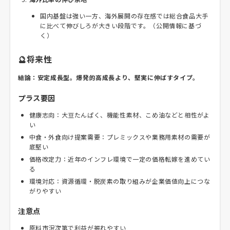
国内基盤は強い一方、海外展開の存在感では総合食品大手
に比べて伸びしろが大きい段階です。（公開情報に基づ
く）
🔮将来性
結論：安定成長型。爆発的高成長より、堅実に伸ばすタイプ。
プラス要因
健康志向：大豆たんぱく、機能性素材、こめ油などと相性がよ
い
中食・外食向け提案需要：プレミックスや業務用素材の需要が
底堅い
価格改定力：近年のインフレ環境で一定の価格転嫁を進めてい
る
環境対応：資源循環・脱炭素の取り組みが企業価値向上につな
がりやすい
注意点
原料市況次第で利益が振れやすい