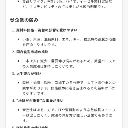
食品リサイクル率99.9%、バイオディーゼル燃料実証な
ど、サステナビリティの打ち出しが比較的明確です。
💀企業の弱み
原材料価格・為替の影響を受けやすい
小麦、大豆、油脂原料、エネルギー、物流費の高騰が収益
を圧迫しやすいです。
国内食品市場の成熟
日本は人口減少・需要伸び悩みがあるため、数量ベースで
の大幅成長は期待しにくいです。
大手競合が強い
製粉・油脂・製粉二次加工の各分野で、大手上場企業との
競争があります。価格競争に巻き込まれると利益率が下が
りやすいです。
“地味だが重要”な事業が多い
安定性はある一方で、ITや消費財のような急成長ストーリ
ーは出しにくく、成長の見せ方が難しい企業でもありま
す。
海外比率の伸び余地