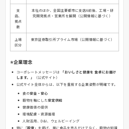
支
本社のほか、全国主要都市に支店6前後、工場・研
店、
究開発拠点・営業所を展開（公開情報に基づく）
拠点
数
上場
東京証券取引所プライム市場（公開情報に基づく）
区分
⭐企業理念
コーポレートメッセージは
「おいしさと健康を 食卓にお届け
します。」
（公式サイト）
公式サイト全体からは、以下を重視する企業姿勢が明確です。
食の
安全・安心
穀物を軸にした
安定供給
健康価値の提供
環境配慮・資源循環
人財活用、D&I、ウェルビーイング
特に「
穀育
」を掲げ、単に食品を売るだけでなく、穀物の知識