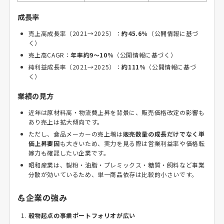
成長率
売上高成長率（2021→2025）：
約45.6％
（公開情報に基づ
く）
売上高CAGR：
年率約9〜10％
（公開情報に基づく）
純利益成長率（2021→2025）：
約111％
（公開情報に基づ
く）
業績の見方
近年は原材料高・物流費上昇を背景に、販売価格改定の影響も
あり売上は拡大傾向です。
ただし、食品メーカーの売上増は
販売数量の成長だけでなく単
価上昇要因
も大きいため、実力を見る際は営業利益率や価格転
嫁力も確認したい企業です。
昭和産業は、製粉・油脂・プレミックス・糖質・飼料など事業
分散が効いているため、単一商品依存は比較的小さいです。
💪企業の強み
穀物起点の事業ポートフォリオが広い