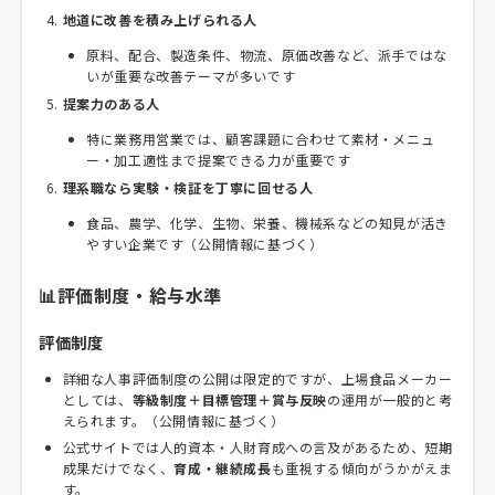
地道に改善を積み上げられる人
原料、配合、製造条件、物流、原価改善など、派手ではな
いが重要な改善テーマが多いです
提案力のある人
特に業務用営業では、顧客課題に合わせて素材・メニュ
ー・加工適性まで提案できる力が重要です
理系職なら実験・検証を丁寧に回せる人
食品、農学、化学、生物、栄養、機械系などの知見が活き
やすい企業です（公開情報に基づく）
📊評価制度・給与水準
評価制度
詳細な人事評価制度の公開は限定的ですが、上場食品メーカー
としては、
等級制度＋目標管理＋賞与反映
の運用が一般的と考
えられます。（公開情報に基づく）
公式サイトでは人的資本・人財育成への言及があるため、短期
成果だけでなく、
育成・継続成長
も重視する傾向がうかがえま
す。