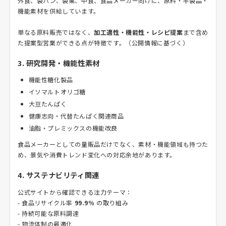
外食、製パン、製菓、中食、食品メーカー向けに、原料・半製品・
機能素材を供給しています。
単なる原料販売ではなく、
加工適性・機能性・レシピ提案
まで含め
た提案型営業ができる点が特徴です。（公開情報に基づく）
3. 研究開発・機能性素材
機能性糖化製品
イソマルトオリゴ糖
大豆たんぱく
健康志向・代替たんぱく関連商品
油脂・プレミックスの機能改良
食品メーカーとしての量販品だけでなく、素材・機能領域も持つた
め、景気や消費トレンド変化への対応余地があります。
4. サステナビリティ関連
公式サイトから確認できる注力テーマ：
- 食品リサイクル率
99.9％
の取り組み
- 持続可能な原料調達
- 物流体制の最適化