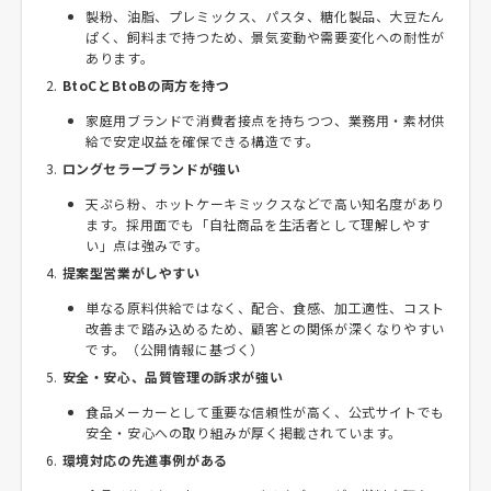
製粉、油脂、プレミックス、パスタ、糖化製品、大豆たん
ぱく、飼料まで持つため、景気変動や需要変化への耐性が
あります。
BtoCとBtoBの両方を持つ
家庭用ブランドで消費者接点を持ちつつ、業務用・素材供
給で安定収益を確保できる構造です。
ロングセラーブランドが強い
天ぷら粉、ホットケーキミックスなどで高い知名度があり
ます。採用面でも「自社商品を生活者として理解しやす
い」点は強みです。
提案型営業がしやすい
単なる原料供給ではなく、配合、食感、加工適性、コスト
改善まで踏み込めるため、顧客との関係が深くなりやすい
です。（公開情報に基づく）
安全・安心、品質管理の訴求が強い
食品メーカーとして重要な信頼性が高く、公式サイトでも
安全・安心への取り組みが厚く掲載されています。
環境対応の先進事例がある