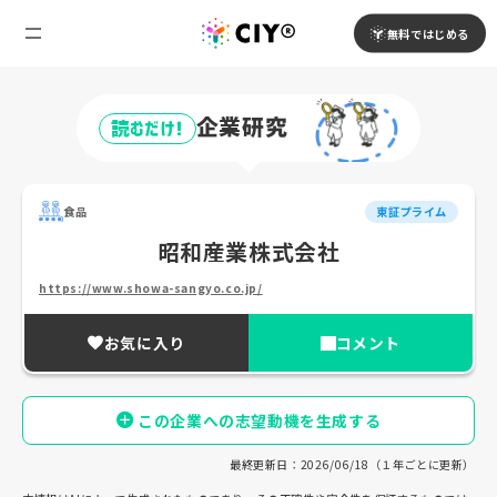
無料ではじめる
企業研究
読むだけ!
食品
東証プライム
昭和産業株式会社
https://www.showa-sangyo.co.jp/
お気に入り
コメント
この企業への志望動機を生成する
最終更新日：2026/06/18（１年ごとに更新）