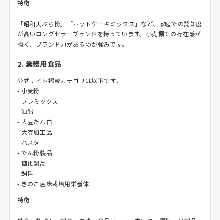
特徴
「昭和天ぷら粉」「ホットケーキミックス」など、家庭での認知度
が高いロングセラーブランドを持っています。小売棚での存在感が
強く、ブランド力があるのが強みです。
2. 業務用食品
公式サイト掲載カテゴリは以下です。
- 小麦粉
- プレミックス
- 油脂
- 大豆たん白
- 大豆加工品
- パスタ
- でん粉製品
- 糖化製品
- 飼料
- きのこ菌床栽培用栄養体
特徴