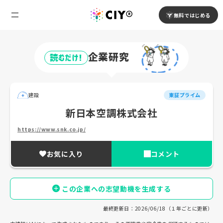
無料ではじめる
企業研究
読むだけ!
建設
東証プライム
新日本空調株式会社
https://www.snk.co.jp/
お気に入り
コメント
この企業への志望動機を生成する
最終更新日：2026/06/18（１年ごとに更新）