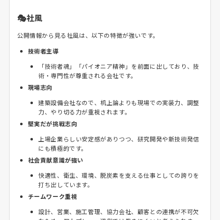
🎭社風
公開情報から見る社風は、以下の特徴が強いです。
技術者主導
「技術者魂」「パイオニア精神」を前面に出しており、技
術・専門性が尊重される会社です。
現場志向
建築設備会社なので、机上論よりも現場での実装力、調整
力、やり切る力が重視されます。
堅実だが挑戦志向
上場企業らしい安定感がありつつ、研究開発や新技術発信
にも積極的です。
社会貢献意識が強い
快適性、衛生、環境、脱炭素を支える仕事としての誇りを
打ち出しています。
チームワーク重視
設計、営業、施工管理、協力会社、顧客との連携が不可欠