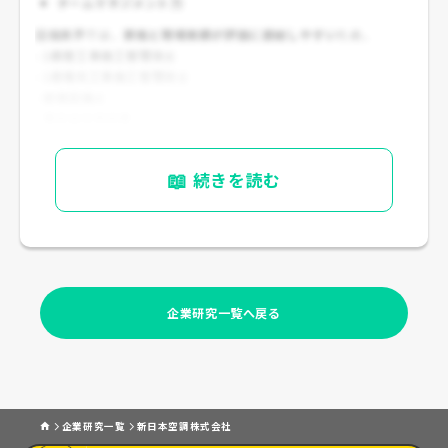
チームマネジメント力
設備業界では、
資格と現場実績が評価に直結しやすい
ため、
- 1級管工事施工管理技士
- 1級電気工事施工管理技士
- 建築設備士
- 電気主任技術者
- エネルギー管理士
📖
続きを読む
などの資格は、キャリア上かなり有利です。
企業研究一覧へ戻る
企業研究一覧
新日本空調株式会社