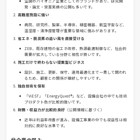
空調のパイオニア企業としてのブランドがあり、研究開
発・論文・受賞実績の公開も多いです。
高難度施設に強い
病院、研究所、製薬、半導体、精密機器、航空宇宙など、
温湿度・清浄度管理が重要な領域に強みがあります。
省エネ・脱炭素の追い風を直接受ける
ZEB、既存建物の省エネ改修、熱源最適制御など、社会的
需要が拡大している分野と相性が良いです。
施工だけで終わらない提案型ビジネス
設計、施工、更新、保守、運用最適化まで一貫して関われ
るため、顧客との関係が継続しやすいです。
独自技術を保有
「ViEST」「EnergyQuest®」など、設備会社の中でも技術
プロダクト色が比較的強いです。
財務・収益力が比較的良好
（公開情報に基づく）
近年は利益率改善が進み、設備工事業の中でも収益性は相
対的に良好な水準です。