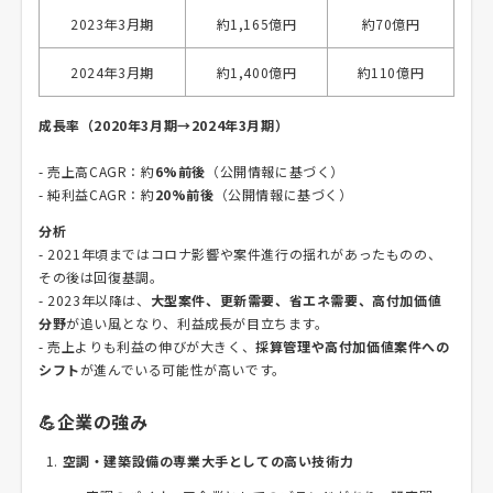
2023年3月期
約1,165億円
約70億円
2024年3月期
約1,400億円
約110億円
成長率（2020年3月期→2024年3月期）
- 売上高CAGR：約
6%前後
（公開情報に基づく）
- 純利益CAGR：約
20%前後
（公開情報に基づく）
分析
- 2021年頃まではコロナ影響や案件進行の揺れがあったものの、
その後は回復基調。
- 2023年以降は、
大型案件、更新需要、省エネ需要、高付加価値
分野
が追い風となり、利益成長が目立ちます。
- 売上よりも利益の伸びが大きく、
採算管理や高付加価値案件への
シフト
が進んでいる可能性が高いです。
💪企業の強み
空調・建築設備の専業大手としての高い技術力