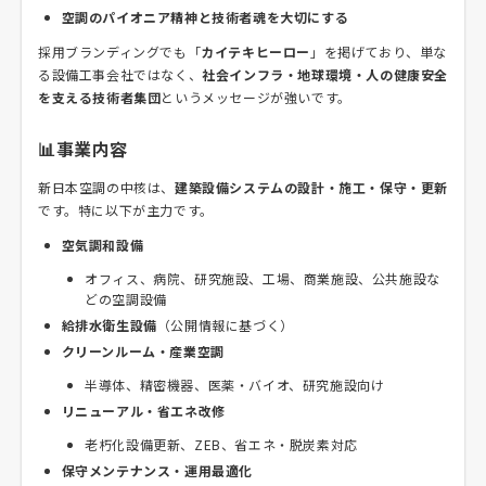
空調のパイオニア精神と技術者魂を大切にする
採用ブランディングでも「
カイテキヒーロー
」を掲げており、単な
る設備工事会社ではなく、
社会インフラ・地球環境・人の健康安全
を支える技術者集団
というメッセージが強いです。
📊事業内容
新日本空調の中核は、
建築設備システムの設計・施工・保守・更新
です。特に以下が主力です。
空気調和設備
オフィス、病院、研究施設、工場、商業施設、公共施設な
どの空調設備
給排水衛生設備
（公開情報に基づく）
クリーンルーム・産業空調
半導体、精密機器、医薬・バイオ、研究施設向け
リニューアル・省エネ改修
老朽化設備更新、ZEB、省エネ・脱炭素対応
保守メンテナンス・運用最適化