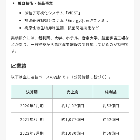
独自技術・製品事業
微粒子可視化システム「ViEST」
熱源最適制御システム「EnergyQuest®ファミリ」
病原性微生物抑制空調、抗菌関連技術など
実績紹介には、
裁判所、大学、ホテル、音楽大学、航空宇宙工場
な
どがあり、一般建築から高度産業施設まで対応しているのが特徴で
す。
📈業績
以下は主に連結ベースの推移です（公開情報に基づく）。
決算期
売上高
純利益
2020年3月期
約1,102億円
約53億円
2021年3月期
約1,077億円
約52億円
2022年3月期
約1,080億円
約58億円