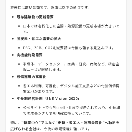
将来性は
高い部類
です。理由は以下の通りです。
既存建築物の更新需要
日本では老朽化した空調・熱源設備の更新市場が大きいで
す。
脱炭素・省エネ需要の拡大
ESG、ZEB、CO2削減要請は今後も強まる見込みです。
高機能施設需要
半導体、データセンター、医薬・研究、病院など、精密空
調ニーズが継続します。
設備運用の高度化
省エネ制御、可視化、デジタル施工支援などの付加価値提
案余地があります。
中長期経営計画「SNK Vision 2030」
公式サイト上でもPhaseⅡ・Ⅲまで提示されており、中長期
での成長シナリオを明確に持っています。
特に、
“新築中心”ではなく“更新・省エネ・運用最適化”へ軸足を
広げられる会社
は、今後の市場環境に強いです。