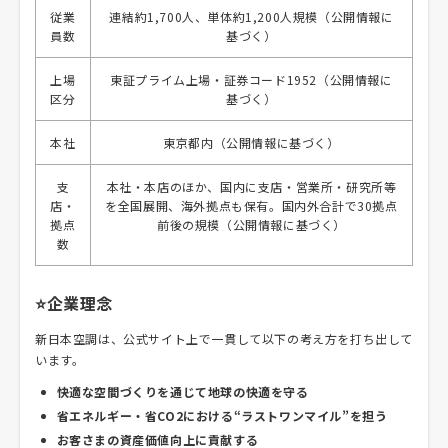
従業
連結約1,700人、単体約1,200人規模（公開情報に
員数
基づく）
上場
東証プライム上場・証券コード1952（公開情報に
区分
基づく）
本社
東京都内（公開情報に基づく）
支
本社・本店のほか、国内に支店・営業所・研究所等
店・
を全国展開、海外拠点も保有。国内外合計で30拠点
拠点
前後の規模（公開情報に基づく）
数
⭐企業理念
新日本空調は、公式サイト上で一貫して以下の考え方を打ち出して
います。
快適な空間づくりを通じて地球の快適を守る
省エネルギー・省CO2における“ラストワンマイル”を担う
お客さまの資産価値向上に貢献する