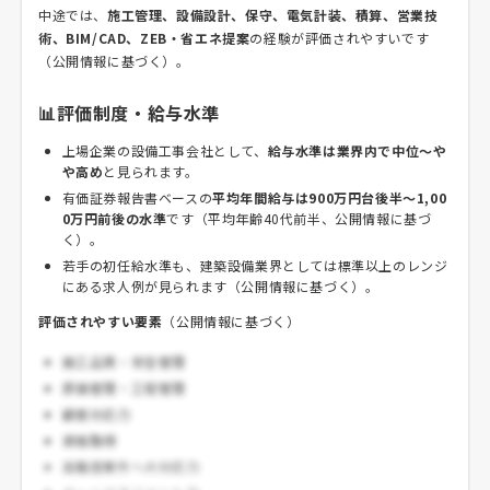
中途では、
施工管理、設備設計、保守、電気計装、積算、営業技
術、BIM/CAD、ZEB・省エネ提案
の経験が評価されやすいです
（公開情報に基づく）。
📊評価制度・給与水準
上場企業の設備工事会社として、
給与水準は業界内で中位～や
や高め
と見られます。
有価証券報告書ベースの
平均年間給与は900万円台後半～1,00
0万円前後の水準
です（平均年齢40代前半、公開情報に基づ
く）。
若手の初任給水準も、建築設備業界としては標準以上のレンジ
にある求人例が見られます（公開情報に基づく）。
評価されやすい要素
（公開情報に基づく）
施工品質・安全管理
原価管理・工程管理
顧客対応力
資格取得
高難度案件への対応力