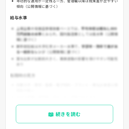
年功的な運用が一定残る一方、管理職以降は成果差が出やすい
傾向（公開情報に基づく）
給与水準
上場企業の有価証券報告書ベースでは、
平均年収は概ね1,000
万円前後の水準
とみられ、国内製造業としては高水準（公開情
報に基づく）
新卒初任給は大手化学メーカー水準で、
学部卒・院卒で差があ
る一般的なレンジ
（公開情報に基づく）
賞与比率が比較的大きく、業績連動の影響を受けやすい可能性
あり
転職時の見方
同業大手・素材・製薬・電子材料・プラント・商社出身者は親
和性が高い
年収は
前職・専門性・ポジション次第
で差が大きい
📖
続きを読む