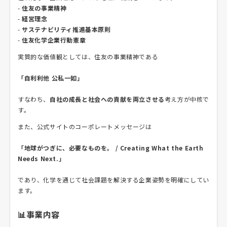
-
住友の事業精神
-
経営理念
-
サステナビリティ推進基本原則
-
住友化学企業行動憲章
実質的な価値観としては、住友の事業精神である
「自利利他 公私一如」
すなわち、
自社の成長と社会への貢献を両立させる
考え方が中核で
す。
また、公式サイトのコーポレートメッセージは
「地球がつぎに、必要なものを。 / Creating What the Earth
Needs Next.」
であり、化学を通じて社会課題を解決する企業姿勢を明確にしてい
ます。
📊事業内容