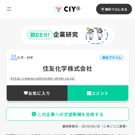
無料ではじめる
企業研究
読むだけ!
化学・科学
東証プライム
住友化学株式会社
https://www.sumitomo-chem.co.jp/
お気に入り
コメント
この企業への志望動機を生成する
最終更新日：2026/06/18（１年ごとに更新）