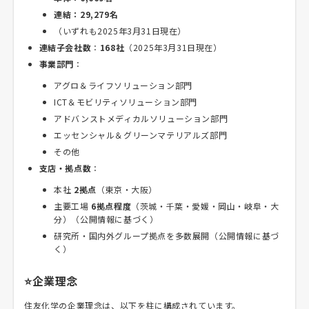
連結：29,279名
（いずれも2025年3月31日現在）
連結子会社数
：
168社
（2025年3月31日現在）
事業部門
：
アグロ＆ライフソリューション部門
ICT＆モビリティソリューション部門
アドバンストメディカルソリューション部門
エッセンシャル＆グリーンマテリアルズ部門
その他
支店・拠点数
：
本社
2拠点
（東京・大阪）
主要工場
6拠点程度
（茨城・千葉・愛媛・岡山・岐阜・大
分）（公開情報に基づく）
研究所・国内外グループ拠点を多数展開（公開情報に基づ
く）
⭐企業理念
住友化学の企業理念は、以下を柱に構成されています。