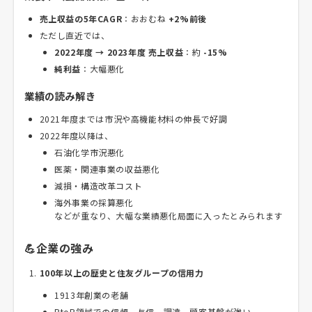
売上収益の5年CAGR
：おおむね
+2%前後
ただし直近では、
2022年度 → 2023年度 売上収益
：約
-15%
純利益
：大幅悪化
業績の読み解き
2021年度までは市況や高機能材料の伸長で好調
2022年度以降は、
石油化学市況悪化
医薬・関連事業の収益悪化
減損・構造改革コスト
海外事業の採算悪化
などが重なり、大幅な業績悪化局面に入ったとみられます
💪企業の強み
100年以上の歴史と住友グループの信用力
1913年創業の老舗
BtoB領域での信頼、与信、調達、顧客基盤が強い