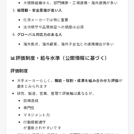
大規模組織ゆえ、部門横断・工場連携・海外連携が多い
倫理観・安全意識が高い人
化学メーカーでは特に重要
法令順守や品質保証への感度は必須
グローバル対応力のある人
海外拠点、海外顧客、海外子会社との連携機会が多い
📊評価制度・給与水準（公開情報に基づく）
評価制度
大手メーカーらしく、
職能・役割・成果を組み合わせた評価
が
基本とみられます
研究、製造、営業、管理で評価軸は異なるが、
目標達成
専門性
マネジメント力
行動規範遵守
が重視されやすいです