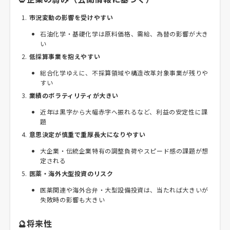
市況変動の影響を受けやすい
石油化学・基礎化学は原料価格、需給、為替の影響が大き
い
低採算事業を抱えやすい
総合化学ゆえに、不採算領域や構造改革対象事業が残りや
すい
業績のボラティリティが大きい
近年は黒字から大幅赤字へ振れるなど、利益の安定性に課
題
意思決定が慎重で重厚長大になりやすい
大企業・伝統企業特有の調整負荷やスピード感の課題が想
定される
医薬・海外大型投資のリスク
医薬関連や海外合弁・大型設備投資は、当たれば大きいが
失敗時の影響も大きい
🔮将来性