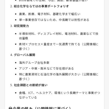
総合化学ならではの事業ポートフォリオ
農業、医療、電子材料、基礎化学まで幅広い
単一事業依存ではないため、中長期では耐性がある
研究開発力
半導体材料、ディスプレイ材料、電池材料、農薬などで技
術蓄積
素材×プロセス×量産まで一気通貫で持てる（公開情報に
基づく）
グローバル展開
海外グループ会社多数
アジア・中東・南米などで存在感がある
特に農業資材と石油化学の海外展開が大きい（公開情報に
基づく）
社会課題との接続が強い
食糧、ICT、ヘルスケア、環境という長期テーマと事業がつ
ながっている
💀企業の弱み（公開情報に基づく）