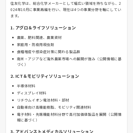
住友化学は、総合化学メーカーとして幅広い領域を持ちながら、2
024年10月に事業再編を行い、現在は4つの事業分野を軸にしてい
ます。
1. アグロ＆ライフソリューション
農薬、肥料関連、農業資材
家庭用・防疫用殺虫剤
食糧増産や感染症対策に関わる製品群
南米・アジアなど海外農薬市場への展開が強み（公開情報に基
づく）
2. ICT＆モビリティソリューション
半導体材料
ディスプレイ材料
リチウムイオン電池材料・部材
自動車向け高機能樹脂、モビリティ関連材料
電子材料・先端機能材料分野で高付加価値製品を展開（公開情
報に基づく）
3. アドバンストメディカルソリューション