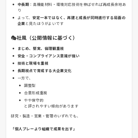
中長期
：高機能材料・環境対応技術を伸ばせれば再成長余地あ
り
よって、
安定一本ではなく、再建と成長が同時進行する局面の
企業
と見たほうがよいです
🎭社風（公開情報に基づく）
まじめ、堅実、倫理観重視
安全・コンプライアンス意識が強い
技術と現場を重視
長期視点で育成する大企業文化
一方で、
調整型
合意形成重視
やや保守的
と評されやすい傾向があります
研究・製造・営業・管理のいずれでも、
「個人プレーより組織で成果を出す」