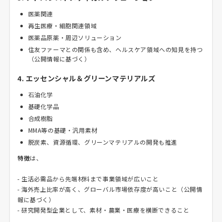
医薬関連
再生医療・細胞関連領域
医薬品原薬・周辺ソリューション
住友ファーマとの関係も含め、ヘルスケア領域への知見を持つ
（公開情報に基づく）
4. エッセンシャル＆グリーンマテリアルズ
石油化学
基礎化学品
合成樹脂
MMA等の基礎・汎用素材
脱炭素、資源循環、グリーンマテリアルの開発も推進
特徴
は、
- 生活必需品から先端材料まで事業領域が広いこと
- 海外売上比率が高く、グローバル市場依存度が高いこと（公開情
報に基づく）
- 研究開発型企業として、素材・農業・医療を横断できること