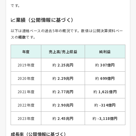
です。
📈業績（公開情報に基づく）
以下は連結ベースの過去5年の概況です。数値は公開決算資料ベー
スの
概数
です。
年度
売上高/売上収益
純利益
2019年度
約
2.25兆円
約
307億円
2020年度
約
2.29兆円
約
699億円
2021年度
約
2.77兆円
約
1,621億円
2022年度
約
2.90兆円
約
-314億円
2023年度
約
2.45兆円
約
-3,118億円
成長率（公開情報に基づく）