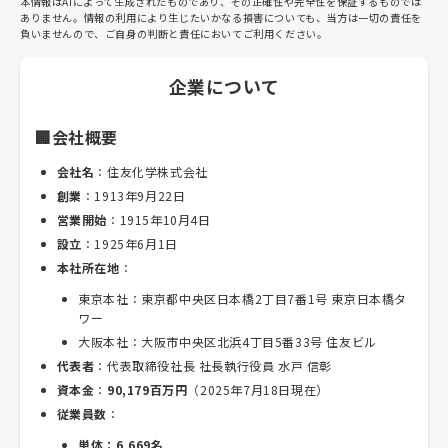
本情報はAIによって生成されたものであり、その正確性や完全性を保証するものでは
ありません。情報の利用により生じたいかなる損害についても、当方は一切の責任を
負いませんので、ご自身の判断と責任においてご利用ください。
企業について
🏢会社概要
会社名
：住友化学株式会社
創業
：1913年9月22日
営業開始
：1915年10月4日
設立
：1925年6月1日
本社所在地
：
東京本社：東京都中央区日本橋2丁目7番1号 東京日本橋タ
ワー
大阪本社：大阪市中央区北浜4丁目5番33号 住友ビル
代表者
：代表取締役社長 社長執行役員 水戸 信彰
資本金
：
90,179百万円
（2025年7月18日現在）
従業員数
：
単体：6,669名