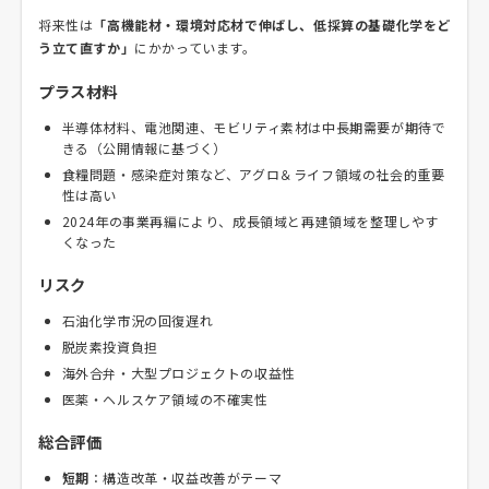
将来性は
「高機能材・環境対応材で伸ばし、低採算の基礎化学をど
う立て直すか」
にかかっています。
プラス材料
半導体材料、電池関連、モビリティ素材は中長期需要が期待で
きる（公開情報に基づく）
食糧問題・感染症対策など、アグロ＆ライフ領域の社会的重要
性は高い
2024年の事業再編により、成長領域と再建領域を整理しやす
くなった
リスク
石油化学市況の回復遅れ
脱炭素投資負担
海外合弁・大型プロジェクトの収益性
医薬・ヘルスケア領域の不確実性
総合評価
短期
：構造改革・収益改善がテーマ