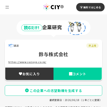
無料ではじめる
企業研究
読むだけ!
運送
非上場
鈴与株式会社
https://www.suzuyo.co.jp/
お気に入り
コメント
この企業への志望動機を生成する
最終更新日：2026/06/18（１年ごとに更新）