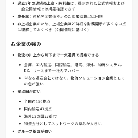
過去5年の連続売上高・純利益
は、提示された公式情報および
一般公開情報では網羅確認できず
成長率
：連続開示数値不足のため厳密算出は困難
非上場企業のため、上場企業ほど詳細な財務開示が多くない点
は理解しておくべき（公開情報に基づく）
💪企業の強み
物流の川上から川下まで一気通貫で提案できる
倉庫、国内輸送、国際輸送、港湾、海外、物流システム、
DX、リースまで一社内でカバー
単なる運送会社ではなく、
物流ソリューション企業
として
の色が強い
拠点網が広い
全国約150拠点
国内輸送43拠点
海外13カ国23都市
物流会社としてネットワークの厚みが大きい
グループ基盤が強い