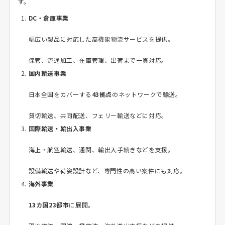
す。
DC・倉庫事業
幅広い製品に対応した高機能物流サービスを提供。
保管、流通加工、在庫管理、出荷まで一貫対応。
国内輸送事業
日本全国をカバーする
43拠点
のネットワークで輸送。
貸切輸送、共同配送、フェリー輸送などに対応。
国際輸送・輸出入事業
海上・航空輸送、通関、輸出入手続きなどを支援。
設備輸送や荷姿設計など、専門性の高い案件にも対応。
海外事業
13カ国23都市
に展開。