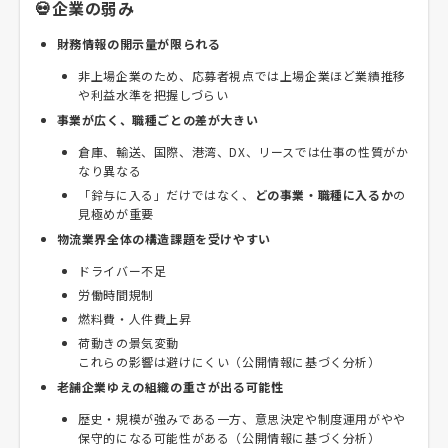
💀企業の弱み
財務情報の開示量が限られる
非上場企業のため、応募者視点では上場企業ほど業績推移
や利益水準を把握しづらい
事業が広く、職種ごとの差が大きい
倉庫、輸送、国際、港湾、DX、リースでは仕事の性質がか
なり異なる
「鈴与に入る」だけではなく、
どの事業・職種に入るか
の
見極めが重要
物流業界全体の構造課題を受けやすい
ドライバー不足
労働時間規制
燃料費・人件費上昇
荷動きの景気変動
これらの影響は避けにくい（公開情報に基づく分析）
老舗企業ゆえの組織の重さが出る可能性
歴史・規模が強みである一方、意思決定や制度運用がやや
保守的になる可能性がある（公開情報に基づく分析）