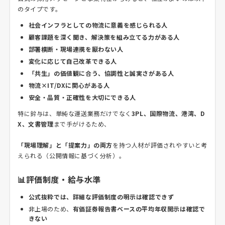
のタイプです。
社会インフラとしての物流に意義を感じられる人
顧客課題を深く聞き、解決策を組み立てる力がある人
部署横断・現場連携を厭わない人
変化に応じて自己改革できる人
「共生」の価値観に合う、協調性と誠実さがある人
物流×IT/DXに関心がある人
安全・品質・正確性を大切にできる人
特に鈴与は、単純な運送業務だけでなく
3PL、国際物流、港湾、D
X、文書管理
まで手がけるため、
「現場理解」と「提案力」の両方
を持つ人材が評価されやすいと考
えられる（公開情報に基づく分析）。
📊評価制度・給与水準
公式抜粋では、詳細な評価制度の明示は確認できず
非上場のため、
有価証券報告書ベースの平均年収開示は確認で
きない