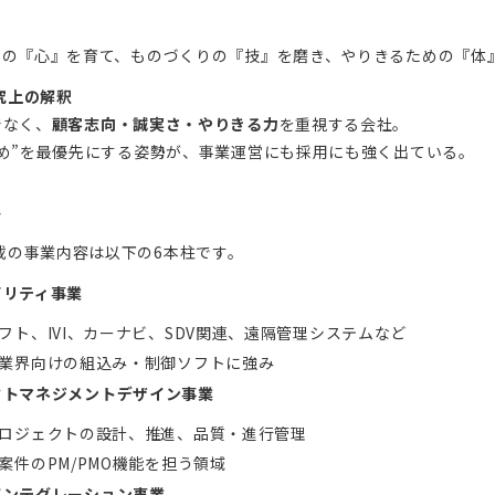
なしの『心』を育て、ものづくりの『技』を磨き、やりきるための『体
究上の解釈
でなく、
顧客志向・誠実さ・やりきる力
を重視する会社。
のため”を最優先にする姿勢が、事業運営にも採用にも強く出ている。
容
載の事業内容は以下の6本柱です。
ビリティ事業
フト、IVI、カーナビ、SDV関連、遠隔管理システムなど
業界向けの組込み・制御ソフトに強み
クトマネジメントデザイン事業
ロジェクトの設計、推進、品質・進行管理
案件のPM/PMO機能を担う領域
インテグレーション事業