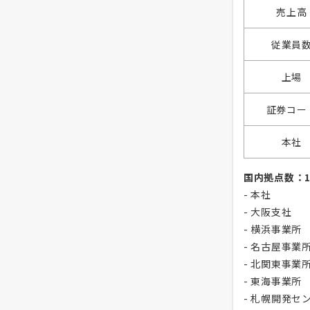
売上高
従業員
上場
証券コー
本社
国内拠点数：1
- 本社
- 大阪支社
- 横浜事業所
- 名古屋事業
- 北関東事業
- 東海事業所
- 札幌開発セ