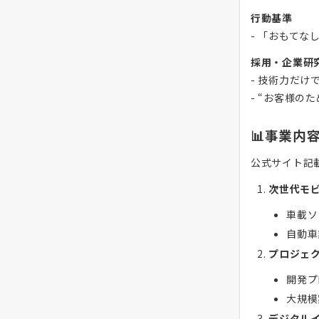
行動基準
- 「おもて
採用・企業研
- 技術力だけ
- “お客様
📊事業内
公式サイト記
次世代モ
車載ソ
自動車
プロジェ
開発プ
大規模
デジタル