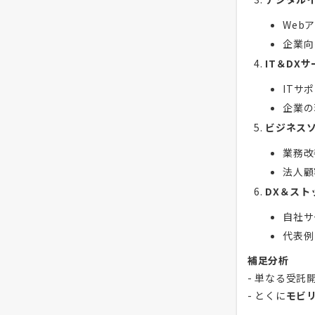
Web
企業向
IT＆DX
ITサ
企業の
ビジネス
業務改
法人顧
DX＆スト
自社サ
代表例
補足分析
- 単なる受託
- とくに
モビ