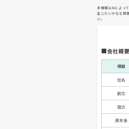
本情報はAIによ
生じたいかなる損
い。
🏢会社概
項目
社名
創立
設立
資本金