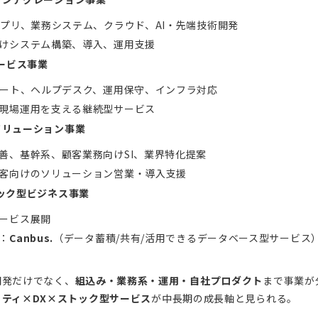
アプリ、業務システム、クラウド、AI・先端技術開発
けシステム構築、導入、運用支援
サービス事業
ポート、ヘルプデスク、運用保守、インフラ対応
現場運用を支える継続型サービス
ソリューション事業
善、基幹系、顧客業務向けSI、業界特化提案
客向けのソリューション営業・導入支援
ック型ビジネス事業
ービス展開
：
Canbus.
（データ蓄積/共有/活用できるデータベース型サービス
開発だけでなく、
組込み・業務系・運用・自社プロダクト
まで事業が
リティ×DX×ストック型サービス
が中長期の成長軸と見られる。