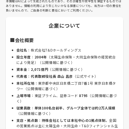
本情報はAIによって生成されたものであり、その正確性や完全性を保証するものでは
ありません。情報の利用により生じたいかなる損害についても、当方は一切の責任を
負いませんので、ご自身の判断と責任においてご利用ください。
企業について
🏢会社概要
会社名
：株式会社T&Dホールディングス
設立年度
：
2004年
（太陽生命保険・大同生命保険の経営統合
により発足）（公開情報に基づく）
資本金
：
2,071億円
（公開情報に基づく）
代表者
：
代表取締役社長 森山 昌彦
（公式サイト）
本社所在地
：東京都中央区日本橋二丁目7番1号 東京日本橋タ
ワー（公開情報に基づく）
上場市場
：東証プライム、証券コード
8795
（公開情報に基づ
く）
従業員数
：
単体100名台前半、グループ全体では約2万人規模
（公開情報に基づく）
支店・拠点数
：
持株会社としては本社中心の1拠点体制
。全国
の営業拠点は主に太陽生命・大同生命・T&Dフィナンシャル生