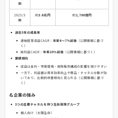
期
2025/3
約
3.6兆円
約
1,700億円
期
過去5年の成長率
連結経常収益CAGR：
年率6〜7％前後
（公開情報に基づ
く）
純利益CAGR：
年率20％前後
（公開情報に基づく）
業績傾向
収益は金利・市場環境・保険販売構成の影響を受けやすい
一方で、利益面は資本効率向上や商品・チャネル分散が効
いており、比較的改善傾向と見られる（公開情報に基づ
く）
💪企業の強み
3つの主要チャネルを持つ生命保険グループ
個人向け（太陽生命）