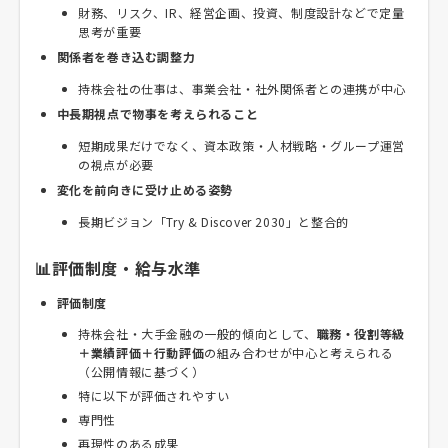
財務、リスク、IR、経営企画、投資、制度設計などで定量
思考が重要
関係者を巻き込む調整力
持株会社の仕事は、事業会社・社外関係者との連携が中心
中長期視点で物事を考えられること
短期成果だけでなく、資本政策・人材戦略・グループ運営
の視点が必要
変化を前向きに受け止める姿勢
長期ビジョン「Try & Discover 2030」と整合的
📊評価制度・給与水準
評価制度
持株会社・大手金融の一般的傾向として、
職務・役割等級
＋業績評価＋行動評価
の組み合わせが中心と考えられる
（公開情報に基づく）
特に以下が評価されやすい
専門性
再現性のある成果