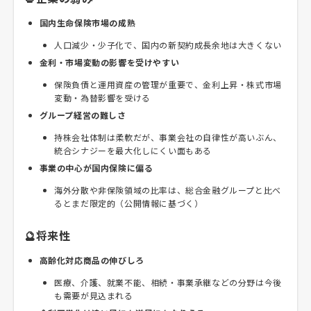
国内生命保険市場の成熟
人口減少・少子化で、国内の新契約成長余地は大きくない
金利・市場変動の影響を受けやすい
保険負債と運用資産の管理が重要で、金利上昇・株式市場
変動・為替影響を受ける
グループ経営の難しさ
持株会社体制は柔軟だが、事業会社の自律性が高いぶん、
統合シナジーを最大化しにくい面もある
事業の中心が国内保険に偏る
海外分散や非保険領域の比率は、総合金融グループと比べ
るとまだ限定的（公開情報に基づく）
🔮将来性
高齢化対応商品の伸びしろ
医療、介護、就業不能、相続・事業承継などの分野は今後
も需要が見込まれる