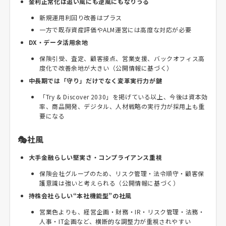
金利正常化は追い風にも逆風にもなりうる
新規運用利回り改善はプラス
一方で既存資産評価やALM運営には高度な対応が必要
DX・データ活用余地
保険引受、査定、顧客接点、営業支援、バックオフィス高
度化で改善余地が大きい（公開情報に基づく）
中長期では「守り」だけでなく変革実行力が鍵
「Try & Discover 2030」を掲げている以上、今後は資本効
率、商品開発、デジタル、人材戦略の実行力が採用上も重
要になる
🎭社風
大手金融らしい堅実さ・コンプライアンス重視
保険会社グループのため、リスク管理・法令順守・顧客保
護意識は強いと考えられる（公開情報に基づく）
持株会社らしい“本社機能型”の社風
営業色よりも、経営企画・財務・IR・リスク管理・法務・
人事・IT企画など、横断的な調整力が重視されやすい