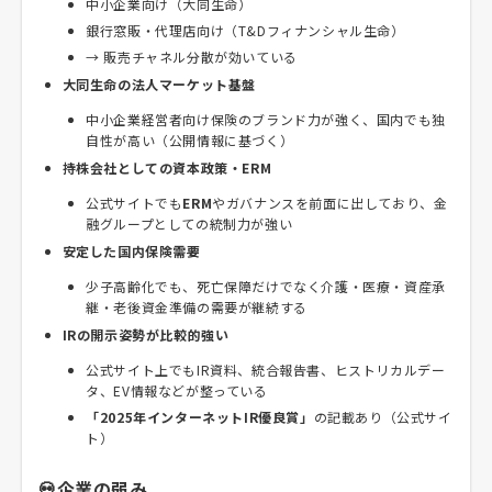
中小企業向け（大同生命）
銀行窓販・代理店向け（T&Dフィナンシャル生命）
→ 販売チャネル分散が効いている
大同生命の法人マーケット基盤
中小企業経営者向け保険のブランド力が強く、国内でも独
自性が高い（公開情報に基づく）
持株会社としての資本政策・ERM
公式サイトでも
ERM
やガバナンスを前面に出しており、金
融グループとしての統制力が強い
安定した国内保険需要
少子高齢化でも、死亡保障だけでなく介護・医療・資産承
継・老後資金準備の需要が継続する
IRの開示姿勢が比較的強い
公式サイト上でもIR資料、統合報告書、ヒストリカルデー
タ、EV情報などが整っている
「2025年インターネットIR優良賞」
の記載あり（公式サイ
ト）
💀企業の弱み