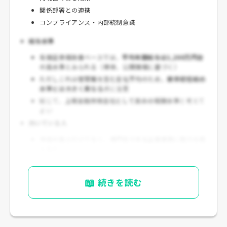
関係部署との連携
コンプライアンス・内部統制意識
給与水準
有価証券報告書ベースでは、
平均年間給与は1,200万円台
の高水準とみられる（単体、公開情報に基づく）
ただしこれは管理職を含む全社平均のため、
新卒初任給の
水準とは大きく異なる
点に注意
総じて、
上場金融持株会社として高めの報酬水準
と考えて
よい
向いている人
年収の高さだけでなく、専門性や本社企画業務に魅力を感
じる人
📖
続きを読む