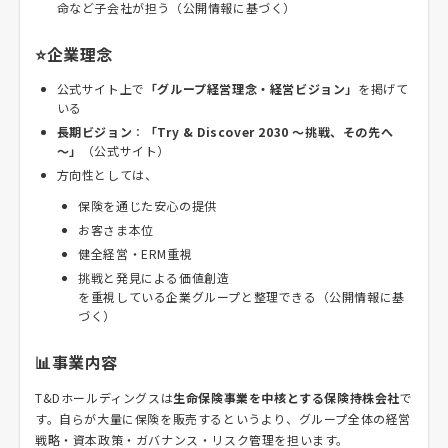
命など子会社が担う（公開情報に基づく）
⭐企業理念
公式サイト上で
「グループ経営理念・経営ビジョン」
を掲げて
いる
長期ビジョン
：
「Try & Discover 2030 ～挑戦、その先へ
～」
（公式サイト）
方向性としては、
保険を通じた安心の提供
お客さま本位
健全経営・ERM重視
挑戦と発見による価値創造
を重視している企業グループと整理できる（公開情報に基
づく）
📊事業内容
T&Dホールディングスは
生命保険事業を中核とする保険持株会社
で
す。自らが大量に保険を販売するというより、グループ全体の経営
戦略・資本政策・ガバナンス・リスク管理を担います。