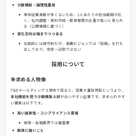
少数精鋭・論理性重視
単体従業員数が多くないため、1人あたりの担当範囲が広
く、社内調整・資料作成・数値管理の比重が高いと見られ
る（公開情報に基づく）
変化志向は強まりつつある
伝統的には保守的だが、長期ビジョンでは「挑戦」を打ち
出しており、安定一辺倒ではない
採用について
🎯求める人物像
T&Dホールディングス単体で見ると、営業大量採用型というより、
本社機能を担う少数精鋭人材
が合いやすい企業です。求められやす
い要素は以下です。
高い誠実性・コンプライアンス意識
保険・金融業界では最重要
数値に強いこと