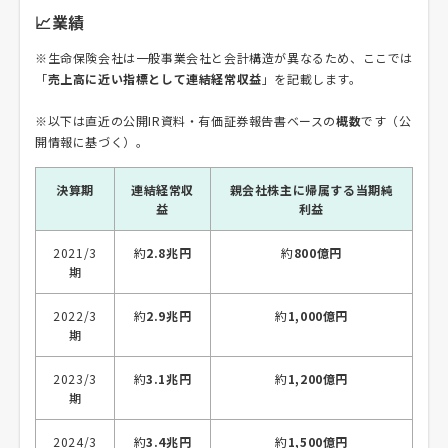
📈業績
※生命保険会社は一般事業会社と会計構造が異なるため、ここでは
「
売上高に近い指標として連結経常収益
」を記載します。
※以下は直近の公開IR資料・有価証券報告書ベースの
概数
です（公
開情報に基づく）。
決算期
連結経常収
親会社株主に帰属する当期純
益
利益
2021/3
約
2.8兆円
約
800億円
期
2022/3
約
2.9兆円
約
1,000億円
期
2023/3
約
3.1兆円
約
1,200億円
期
2024/3
約
3.4兆円
約
1,500億円