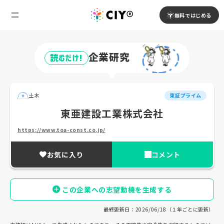
無料ではじめる
企業研究
読むだけ!
土木
東証プライム
東亜建設工業株式会社
https://www.toa-const.co.jp/
お気に入り
コメント
この企業への志望動機を生成する
最終更新日：2026/06/18（１年ごとに更新）