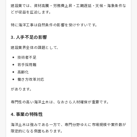
建設業では、資材高騰・労務費上昇・工期遅延・天候・海象条件な
どが収益を圧迫します。
特に海洋工事は自然条件の影響を受けやすいです。
3. 人手不足の影響
建設業界全体の課題として、
技術者不足
若手採用難
高齢化
働き方改革対応
があります。
専門性の高い海洋土木は、なおさら人材確保が重要です。
4. 事業の特殊性
海洋土木は強みである一方で、専門分野ゆえに市場規模や案件数が
限定的になる側面もあります。