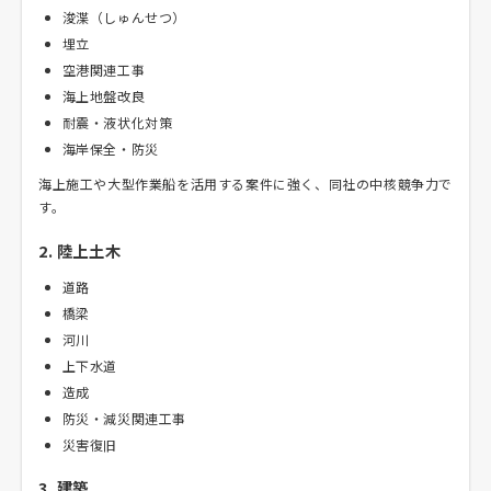
浚渫（しゅんせつ）
埋立
空港関連工事
海上地盤改良
耐震・液状化対策
海岸保全・防災
海上施工や大型作業船を活用する案件に強く、同社の中核競争力で
す。
2. 陸上土木
道路
橋梁
河川
上下水道
造成
防災・減災関連工事
災害復旧
3. 建築