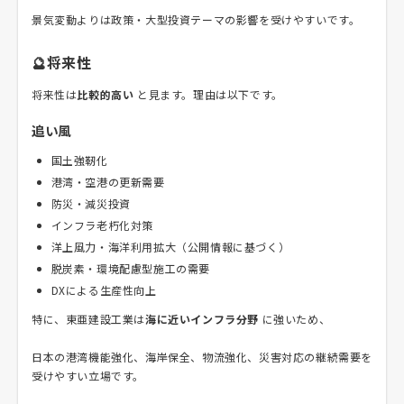
景気変動よりは政策・大型投資テーマの影響を受けやすいです。
🔮将来性
将来性は
比較的高い
と見ます。理由は以下です。
追い風
国土強靭化
港湾・空港の更新需要
防災・減災投資
インフラ老朽化対策
洋上風力・海洋利用拡大（公開情報に基づく）
脱炭素・環境配慮型施工の需要
DXによる生産性向上
特に、東亜建設工業は
海に近いインフラ分野
に強いため、
日本の港湾機能強化、海岸保全、物流強化、災害対応の継続需要を
受けやすい立場です。