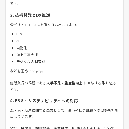
です。
3. 技術開発とDX推進
公式サイトでもDXを強く打ち出しており、
BIM
AI
自動化
海上工事支援
デジタル人材育成
などを進めています。
建設業界の課題である
人手不足・生産性向上
に直結する取り組み
です。
4. ESG・サステナビリティへの対応
海・港・沿岸に関わる企業として、環境や社会課題への姿勢を打ち
出しています。
特に、
脱炭素、環境保全、災害対応、地域社会との共生
との相性