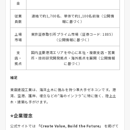
金
従業
連結で約1,700名、単体で約1,100名前後（公開情
員数
報に基づく）
上場
東京証券取引所プライム市場（証券コード: 1885）
市場
（公開情報に基づく）
支
国内主要港湾エリアを中心に本社・複数支店・営業
店・
所・技術研究開発拠点・海外拠点を展開（公開情報
拠点
に基づく）
補足
東亜建設工業は、海洋土木に強みを持つ準大手ゼネコンです。港
湾、空港、護岸、埋立などの“海のインフラ”に特に強く、陸上土
木・建築も手がけます。
⭐企業理念
公式サイトでは
「Create Value, Build the Future」
を掲げて