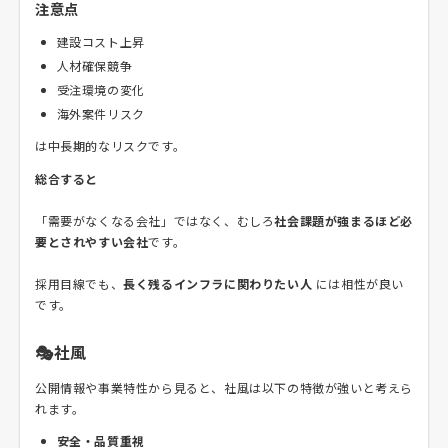
注意点
建設コスト上昇
人材確保競争
受注環境の変化
海外案件リスク
は中長期的なリスクです。
総合すると
「需要がなくなる会社」ではなく、むしろ
社会課題が強まるほど必
要とされやすい会社
です。
採用目線でも、
長く残るインフラに関わりたい人
には相性が良い
です。
🎭社風
公開情報や事業特性から見ると、社風は以下の特徴が強いと考えら
れます。
安全・品質重視