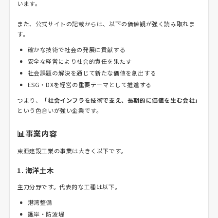
います。
また、公式サイトの記載からは、以下の価値観が強く読み取れま
す。
確かな技術で社会の発展に貢献する
安全な経営により社会的責任を果たす
社会課題の解決を通じて新たな価値を創出する
ESG・DXを経営の重要テーマとして推進する
つまり、
「社会インフラを技術で支え、長期的に価値を生む会社」
という色合いが強い企業です。
📊事業内容
東亜建設工業の事業は大きく以下です。
1. 海洋土木
主力分野です。代表的な工種は以下。
港湾整備
護岸・防波堤