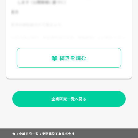
します（公開情報に基づく）
見方
若手の初任給だけで見るより、
30代以降の伸び、資格取得後の処遇、現場経験による昇給
を含め
て見るのが重要です。
📖
続きを読む
企業研究一覧へ戻る
企業研究一覧
東亜建設工業株式会社