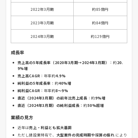
2022年3月期
約85億円
2023年3月期
約84億円
2024年3月期
約129億円
成長率
売上高の5年成長率（2020年3月期→2024年3月期）
：約
20.
9%増
売上高CAGR
：年率約
4.9%
純利益の5年成長率
：約
40%増
純利益CAGR
：年率約
8〜9%
直近（2024年3月期）の前年比売上成長
：約
9%増
直近（2024年3月期）の純利益成長
：約
50%超増
業績の見方
近年は
売上・利益とも拡大基調
ただし建設業特有で、
大型案件の完成時期や採算の振れ
により