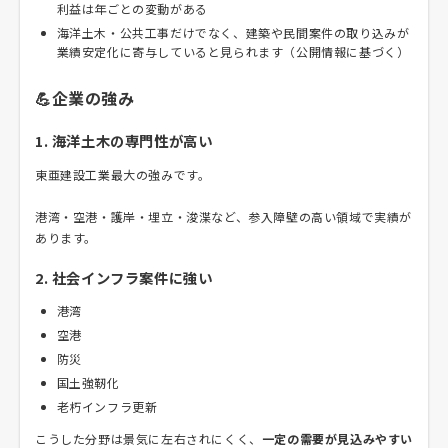
利益は年ごとの変動がある
海洋土木・公共工事だけでなく、建築や民間案件の取り込みが
業績安定化に寄与していると見られます（公開情報に基づく）
💪企業の強み
1. 海洋土木の専門性が高い
東亜建設工業最大の強みです。
港湾・空港・護岸・埋立・浚渫など、参入障壁の高い領域で実績が
あります。
2. 社会インフラ案件に強い
港湾
空港
防災
国土強靭化
老朽インフラ更新
こうした分野は景気に左右されにくく、
一定の需要が見込みやすい