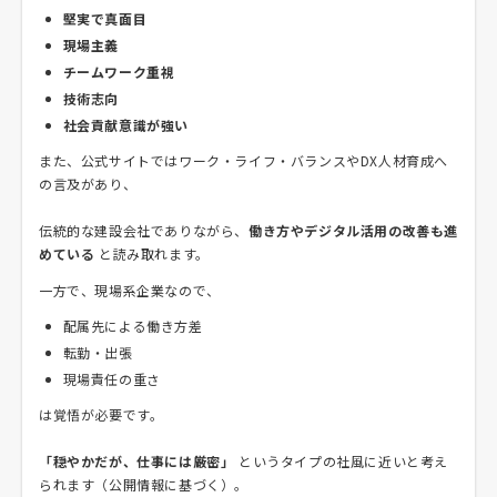
堅実で真面目
現場主義
チームワーク重視
技術志向
社会貢献意識が強い
また、公式サイトではワーク・ライフ・バランスやDX人材育成へ
の言及があり、
伝統的な建設会社でありながら、
働き方やデジタル活用の改善も進
めている
と読み取れます。
一方で、現場系企業なので、
配属先による働き方差
転勤・出張
現場責任の重さ
は覚悟が必要です。
「穏やかだが、仕事には厳密」
というタイプの社風に近いと考え
られます（公開情報に基づく）。