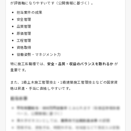
が評価軸になりやすいです（公開情報に基づく）。
担当案件の成果
安全管理
品質管理
原価管理
工程管理
資格取得
協働姿勢・マネジメント力
特に施工系職種では、
安全・品質・収益のバランスを取れるか
が
重要です。
また、1級土木施工管理技士・1級建築施工管理技士などの国家資
格は昇進・手当に直結しやすいです。
給与水準
平均年間給与
：
800万円台後半
とみられます（有価証券報告書
ベース、公開情報に基づく）
準大手ゼネコンとしては、
業界内で比較的高水準
の部類
現場手当、資格手当、時間外手当、地域差などで実収入は変動