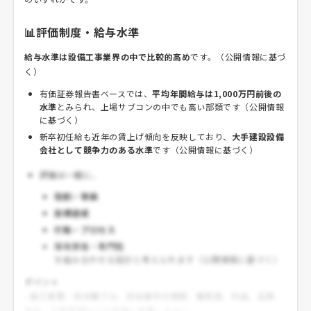
📊評価制度・給与水準
給与水準は設備工事業界の中で比較的高め
です。（公開情報に基づ
く）
有価証券報告書ベースでは、
平均年間給与は1,000万円前後の
水準
とみられ、上場サブコンの中でも高い部類です（公開情報
に基づく）
新卒初任給も近年の賃上げ傾向を反映しており、
大手建設設備
会社として競争力のある水準
です（公開情報に基づく）
評価は一般に、
役割・等級
目標達成
行動・プロセス
保有資格・専門性
を組み合わせる設計と考えられます（公開情報に基づく）
ポイント
- 施工管理・技術職では、担当案件の規模、難易度、利益、品質、
安全、工程管理などが評価に影響しやすい