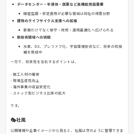
データセンター・半導体・医薬など高機能施設需要
精密空調・安定運用が必要な領域は同社の得意分野
建物のライフサイクル支援への拡張
新築だけでなく保守・改修・運用最適化へ広げられる
新技術領域への挑戦
水素、DX、プレファブ化、宇宙環境技術など、将来の柱候
補を育成中
一方で、将来性を左右するポイントは、
- 施工人材の確保
- 現場生産性向上
- 海外事業の収益安定化
- ストック型ビジネス比率の拡大
です。
🎭社風
公開情報や企業イメージから見ると、社風は次のように整理できま