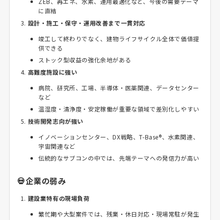
ZEB、再エネ、水素、運用最適化など、今後の需要テーマ
に直結
設計・施工・保守・運用改善まで一貫対応
竣工して終わりでなく、建物ライフサイクル全体で価値提
供できる
ストック型収益の強化余地がある
高難度施設に強い
病院、研究所、工場、半導体・医薬関連、データセンター
など
温湿度・清浄度・安定稼働が重要な領域で差別化しやすい
技術開発志向が強い
イノベーションセンター、DX戦略、T-Base®、水素関連、
宇宙関連など
伝統的なサブコンの中では、先端テーマへの発信力が高い
💀企業の弱み
建設業特有の現場負荷
繁忙期や大型案件では、残業・休日対応・現場常駐が発生