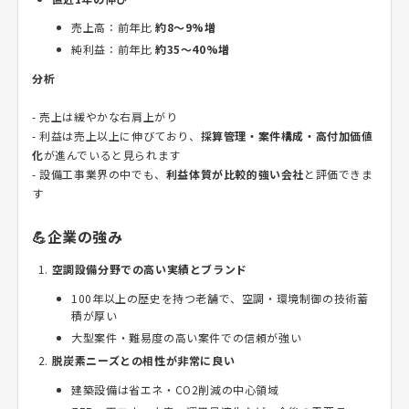
売上高：前年比
約8〜9%増
純利益：前年比
約35〜40%増
分析
- 売上は緩やかな右肩上がり
- 利益は売上以上に伸びており、
採算管理・案件構成・高付加価値
化
が進んでいると見られます
- 設備工事業界の中でも、
利益体質が比較的強い会社
と評価できま
す
💪企業の強み
空調設備分野での高い実績とブランド
100年以上の歴史を持つ老舗で、空調・環境制御の技術蓄
積が厚い
大型案件・難易度の高い案件での信頼が強い
脱炭素ニーズとの相性が非常に良い
建築設備は省エネ・CO2削減の中心領域