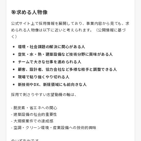
🎯求める人物像
公式サイト上で採用情報を展開しており、事業内容から見ても、求
められる人物像は以下に近いと考えられます。（公開情報に基づ
く）
環境・社会課題の解決に関心がある人
空気・水・熱・建築設備など技術分野に興味がある人
チームで大きな仕事を進められる人
顧客、設計者、協力会社など多様な相手と調整できる人
現場で粘り強くやり切れる人
新技術やDX、新規領域にも前向きな人
採用で刺さりやすい志望動機の軸は、
- 脱炭素・省エネへの関心
- 建築設備の社会的重要性
- 大規模案件での達成感
- 空調・クリーン環境・産業設備への技術的興味
のいずれかです。