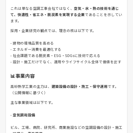
これは単なる空調工事会社ではなく、
空気・水・熱の技術を通じ
て、快適性・省エネ・脱炭素を実現する企業
であることを示してい
ます。
採用・企業研究の観点では、理念の核は以下です。
- 建物の環境品質を高める
- エネルギー消費を最適化する
- 社会課題である脱炭素・ESG・SDGsに技術で応える
- 設計・施工だけでなく、運用やライフサイクル全体で価値を出す
📊事業内容
高砂熱学工業の主力は、
建築設備の設計・施工・保守運用
です。
（公開情報に基づく）
主な事業領域は以下です。
-
空気調和設備
ビル、工場、病院、研究所、商業施設などの空調設備の設計・施工