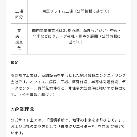
上場
東証プライム上場（公開情報に基づく）
区分
支
国内主要事業所は20拠点超、海外もアジア・中東・
店・
北米などにグループ会社・拠点を展開（公開情報に
拠点
基づく）
数
補足
高砂熱学工業は、空調設備を中心とした総合設備エンジニアリング
会社です。オフィス、病院、工場、研究施設、半導体関連施設、デ
ータセンター、再開発案件など、非住宅大型案件に強いのが特徴で
す。（公開情報に基づく）
⭐企業理念
公式サイト上では、
「環境革新で、地球の未来をきりひらく。」
、
および自社のあり方として
「環境クリエイター®」
を前面に掲げて
います。