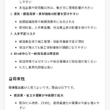
しやすい
本社企画や研究職以外は、働き方に現場影響が大きい
景気・建設投資・資材価格の影響を受けやすい
民間設備投資や再開発案件に左右される
原材料高、人件費高騰、外注費上昇の影響を受けやすい
人手不足リスク
建設業全体で施工管理・技能労働者不足が深刻
受注が増えても施工体制確保が課題になりやすい
BtoB中心で一般知名度は限定的
就活市場ではゼネコンや総合電機ほど知名度が高くない
ただし業界内評価は高い
🔮将来性
将来性は高い
と見てよいです。理由は以下です。
脱炭素・省エネ需要が中長期で拡大
既存ビル改修、ZEB化、運用最適化の需要は今後も増えや
すい