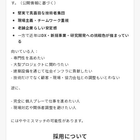
す。（公開情報に基づく）
堅実で真面目な技術者集団
現場主義・チームワーク重視
老舗企業らしい安定感
一方で近年は
DX・新規事業・研究開発への挑戦色が強まってい
る
向いている人：
- 専門性を高めたい
- 大型プロジェクトに関わりたい
- 建築設備を通じて社会インフラに貢献したい
- 技術だけでなく顧客・現場・協力会社との調整もいとわない
逆に、
- 完全に個人プレーで仕事を進めたい人
- 現場対応や関係者調整を避けたい人
にはややミスマッチの可能性があります。
採用について