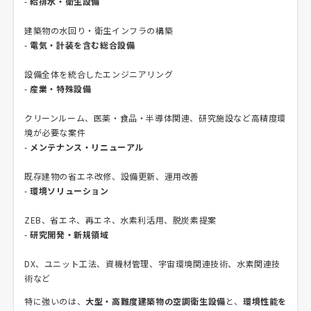
-
給排水・衛生設備
建築物の水回り・衛生インフラの構築
-
電気・計装を含む総合設備
設備全体を統合したエンジニアリング
-
産業・特殊設備
クリーンルーム、医薬・食品・半導体関連、研究施設など高精度環
境が必要な案件
-
メンテナンス・リニューアル
既存建物の省エネ改修、設備更新、運用改善
-
環境ソリューション
ZEB、省エネ、再エネ、水素利活用、脱炭素提案
-
研究開発・新規領域
DX、ユニット工法、資機材管理、宇宙環境関連技術、水素関連技
術など
特に強いのは、
大型・高難度建築物の空調衛生設備
と、
環境性能を