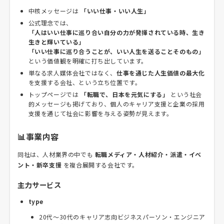
中核メッセージは
「いい仕事・いい人生」
公式理念では、
「人はいい仕事に巡り合い自分の力が発揮されている時、生き
生きと輝いている」
「いい仕事に巡り合うことが、いい人生を送ることそのもの」
という価値観を明確に打ち出しています。
単なる求人媒体会社ではなく、
仕事を通じた人生価値の最大化
を支援する会社、という立ち位置です。
トップページでは
「転職で、日本を元気にする」
という社会
的メッセージも掲げており、個人のキャリア支援と企業の採用
支援を通じて社会に影響を与える姿勢が見えます。
📊事業内容
同社は、人材業界の中でも
転職メディア・人材紹介・派遣・イベ
ント・新卒支援
を複合展開する会社です。
主力サービス
type
20代〜30代のキャリア志向ビジネスパーソン・エンジニア