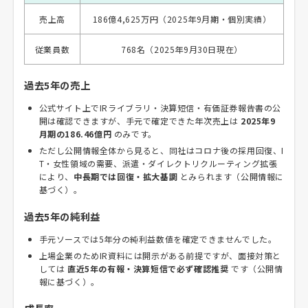
売上高
186億4,625万円（2025年9月期・個別実績）
従業員数
768名（2025年9月30日現在）
過去5年の売上
公式サイト上でIRライブラリ・決算短信・有価証券報告書の公
開は確認できますが、手元で確定できた年次売上は
2025年9
月期の186.46億円
のみです。
ただし公開情報全体から見ると、同社はコロナ後の採用回復、I
T・女性領域の需要、派遣・ダイレクトリクルーティング拡張
により、
中長期では回復・拡大基調
とみられます（公開情報に
基づく）。
過去5年の純利益
手元ソースでは5年分の純利益数値を確定できませんでした。
上場企業のためIR資料には開示がある前提ですが、面接対策と
しては
直近5年の有報・決算短信で必ず確認推奨
です（公開情
報に基づく）。