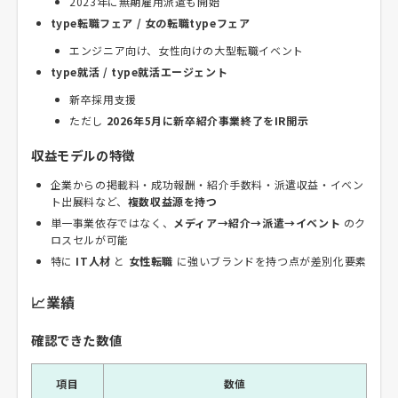
2023年に無期雇用派遣も開始
type転職フェア / 女の転職typeフェア
エンジニア向け、女性向けの大型転職イベント
type就活 / type就活エージェント
新卒採用支援
ただし
2026年5月に新卒紹介事業終了をIR開示
収益モデルの特徴
企業からの掲載料・成功報酬・紹介手数料・派遣収益・イベン
ト出展料など、
複数収益源を持つ
単一事業依存ではなく、
メディア→紹介→派遣→イベント
のク
ロスセルが可能
特に
IT人材
と
女性転職
に強いブランドを持つ点が差別化要素
📈業績
確認できた数値
項目
数値