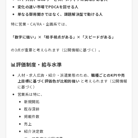
変化の速い市場でPDCAを回せる人
単なる御用聞きではなく、課題解決型で動ける人
特に営業・CA/RA・企画系では、
「数字に強い」×「相手視点がある」×「スピードがある」
の3点が重要と考えられます（公開情報に基づく）。
📊評価制度・給与水準
人材・求人広告・紹介・派遣業態のため、
職種ごとのKPIや売
上目標に基づく評価色が比較的強い
と考えられます（公開情報
に基づく）
営業系は特に、
新規開拓
既存深耕
掲載件数
売上
紹介決定数