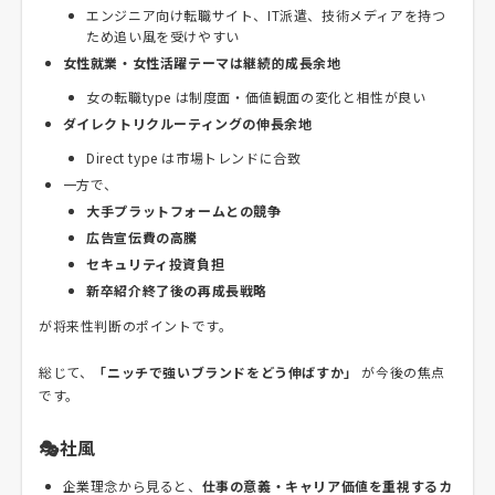
エンジニア向け転職サイト、IT派遣、技術メディアを持つ
ため追い風を受けやすい
女性就業・女性活躍テーマは継続的成長余地
女の転職type は制度面・価値観面の変化と相性が良い
ダイレクトリクルーティングの伸長余地
Direct type は市場トレンドに合致
一方で、
大手プラットフォームとの競争
広告宣伝費の高騰
セキュリティ投資負担
新卒紹介終了後の再成長戦略
が将来性判断のポイントです。
総じて、
「ニッチで強いブランドをどう伸ばすか」
が今後の焦点
です。
🎭社風
企業理念から見ると、
仕事の意義・キャリア価値を重視するカ