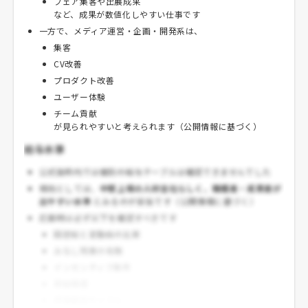
フェア集客や出展成果
など、成果が数値化しやすい仕事です
一方で、メディア運営・企画・開発系は、
集客
CV改善
プロダクト改善
ユーザー体験
チーム貢献
が見られやすいと考えられます（公開情報に基づく）
給与水準
公式抜粋内では個別の給与テーブルは確認できませんでした
傾向としては、
中堅上場の人材会社らしく、職種差・成果差が
出やすい水準
とみるのが妥当です（公開情報に基づく）
応募時は必ず以下を確認すべきです
固定給と変動給の比率
みなし残業の有無
インセンティブ条件
昇給頻度
評価面談サイクル