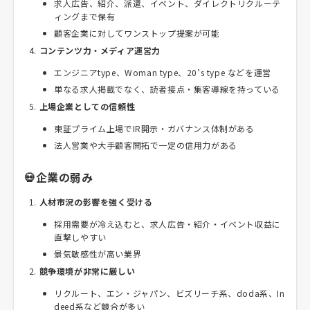
求人広告、紹介、派遣、イベント、ダイレクトリクルーテ
ィングまで保有
顧客企業に対してワンストップ提案が可能
コンテンツ力・メディア運営力
エンジニアtype、Woman type、20’s type などを運営
単なる求人掲載でなく、読者接点・集客導線を持っている
上場企業としての信頼性
東証プライム上場でIR開示・ガバナンス体制がある
法人営業や大手顧客開拓で一定の信用力がある
💀企業の弱み
人材市況の影響を強く受ける
採用需要が冷え込むと、求人広告・紹介・イベント収益に
直撃しやすい
景気敏感性が高い業界
競争環境が非常に厳しい
リクルート、エン・ジャパン、ビズリーチ系、doda系、In
deed系など競合が多い