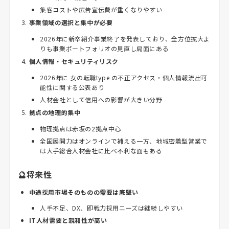
集客コストや広告宣伝費が重くなりやすい
事業領域の選択と集中が必要
2026年に新卒紹介事業終了を発表しており、全方位拡大よ
りも事業ポートフォリオの見直し局面にある
個人情報・セキュリティリスク
2026年に 女の転職type の不正アクセス・個人情報流出可
能性に関する公表あり
人材会社として信用への影響が大きい分野
拠点の地理的集中
物理拠点は赤坂の2拠点中心
全国展開力はオンラインで補える一方、地域密着型営業で
は大手総合人材会社に比べ不利な面もある
🔮将来性
中途採用市場そのものの需要は底堅い
人手不足、DX、即戦力採用ニーズは継続しやすい
IT人材需要と親和性が高い