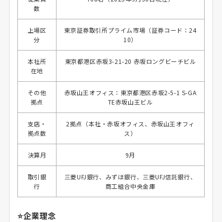
数
上場区
東京証券取引所プライム市場（証券コード：24
分
10）
本社所
東京都港区赤坂3-21-20 赤坂ロングビーチビル
在地
その他
赤坂山王オフィス：東京都港区赤坂2-5-1 S-GA
拠点
TE赤坂山王ビル
支店・
2拠点（本社・赤坂オフィス、赤坂山王オフィ
拠点数
ス）
決算月
9月
取引銀
三菱UFJ銀行、みずほ銀行、三菱UFJ信託銀行、
行
商工組合中央金庫
⭐企業理念