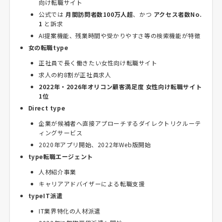
向け転職サイト
公式では
月間訪問者数100万人超
、かつ
アクセス者数No.
1
と訴求
AI提案機能、残業時間や受かりやすさ等の検索機能が特徴
女の転職type
正社員で長く働きたい女性向け転職サイト
求人の約8割が正社員求人
2022年・2026年オリコン顧客満足度 女性向け転職サイト
1位
Direct type
企業が候補者へ直接アプローチするダイレクトリクルーテ
ィングサービス
2020年アプリ開始、2022年Web版開始
type転職エージェント
人材紹介事業
キャリアアドバイザーによる転職支援
typeIT派遣
IT業界特化の人材派遣