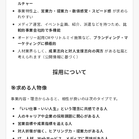
ルチャー
事業特性上、
営業力・提案力・数値感覚・スピード感
が求めら
れやすい
メディア運営、イベント企画、紹介、派遣などを持つため、
比
較的事業会社的で多機能
オードリー起用CMやリトルミイ施策など、
ブランディング・マ
ーケティングに積極的
人材業界らしく、
成果志向と対人支援志向の両方
がある社風と
考えられます（公開情報に基づく）
採用について
🎯求める人物像
事業内容・理念からみると、相性が良いのは次のタイプです。
「いい仕事・いい人生」という理念に共感できる人
人のキャリアや企業の採用課題に関心がある人
営業目標や成果指標を追える人
対人折衝が強く、ヒアリング力・提案力がある人
IT、人材、Webサービス、メディアに興味がある人