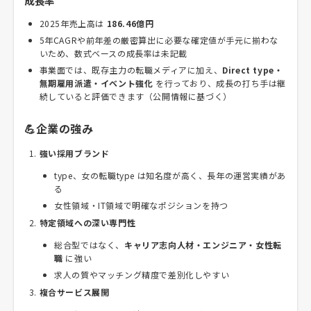
成長率
2025年売上高は
186.46億円
5年CAGRや前年差の厳密算出に必要な確定値が手元に揃わな
いため、数式ベースの成長率は未記載
事業面では、既存主力の転職メディアに加え、
Direct type・
無期雇用派遣・イベント強化
を行っており、成長の打ち手は継
続していると評価できます（公開情報に基づく）
💪企業の強み
強い採用ブランド
type、女の転職type は知名度が高く、長年の運営実績があ
る
女性領域・IT領域で明確なポジションを持つ
特定領域への深い専門性
総合型ではなく、
キャリア志向人材・エンジニア・女性転
職
に強い
求人の質やマッチング精度で差別化しやすい
複合サービス展開