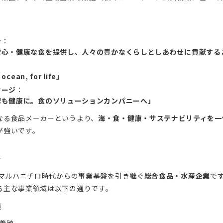
ン
：
安心・健康な食を提供し、人々の豊かなくらしとしあわせに貢献する
：
 ocean, for life」
セージ
：
球も健康に。食のソリューションカンパニーへ」
なる食品メーカーというより、
海・食・健康・サステナビリティを一
が強いです。
容
、旧マルハニチロ時代からの事業基盤を引き継ぐ
総合食品・水産企業
で
る主な事業領域は以下の通りです。
連