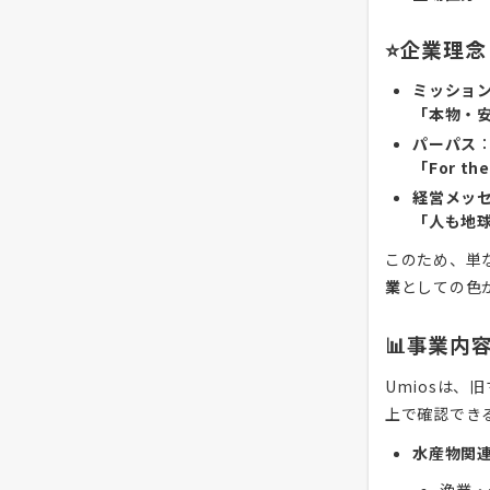
⭐企業理念
ミッショ
「本物・
パーパス
「For the
経営メッ
「人も地
このため、単
業
としての色
📊事業内
Umiosは
上で確認でき
水産物関