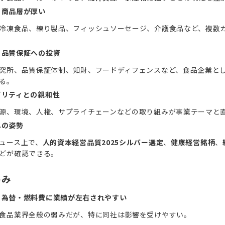
と商品層が厚い
冷凍食品、練り製品、フィッシュソーセージ、介護食品など、複数
・品質保証への投資
究所、品質保証体制、知財、フードディフェンスなど、食品企業と
る。
ビリティとの親和性
源、環境、人権、サプライチェーンなどの取り組みが事業テーマと
への姿勢
ュース上で、
人的資本経営品質2025シルバー選定
、
健康経営銘柄
、
どが確認できる。
弱み
・為替・燃料費に業績が左右されやすい
食品業界全般の弱みだが、特に同社は影響を受けやすい。