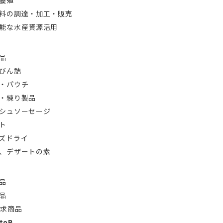
養殖
料の調達・加工・販売
能な水産資源活用
品
びん詰
・パウチ
・練り製品
シュソーセージ
ト
ズドライ
、デザートの素
品
品
訴求商品
toB