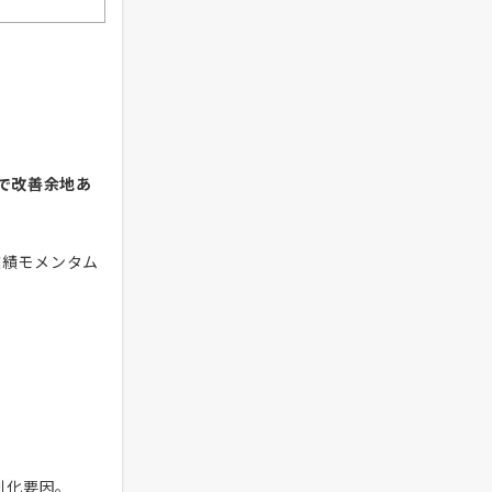
で改善余地あ
業績モメンタム
。
別化要因。