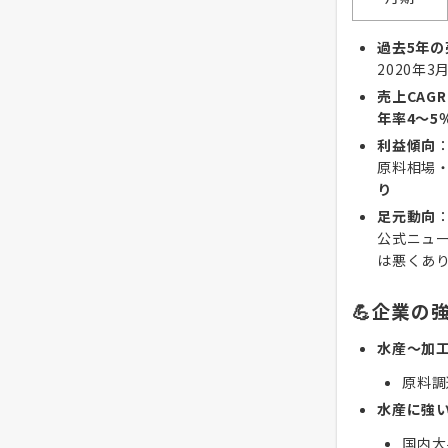
過去5年の
2020年3
売上CAGR
年率4～5
利益傾向
原料相場
り
足元動向
公式ニュ
は悪くあ
💪企業の
水産～加
原料調
水産に強
国内大