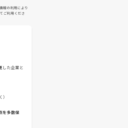
情報の利用により
てご利用くださ
更
した企業と
く）
点を多数保
）