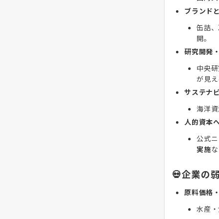
ブランド
缶詰、
開。
研究開発
中央研
が見え
サステナ
海洋資
人的資本
公式ニ
実施
な
💀企業の
原料価格
水産・