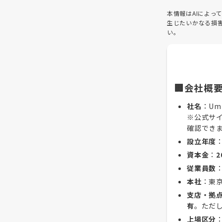
本情報はAIによ
生じたいかなる損
い。
🏢会社概
社名
：Um
※公式サ
確認でき
設立年度
資本金
：
2
従業員数
本社
：東
支店・拠
有
。ただ
上場区分