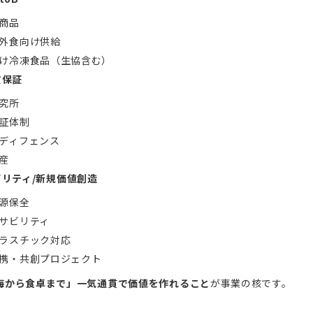
商品
外食向け供給
け冷凍食品（生協含む）
質保証
究所
証体制
ディフェンス
産
リティ/新規価値創造
源保全
サビリティ
ラスチック対応
携・共創プロジェクト
海から食卓まで」一気通貫で価値を作れること
が事業の核です。