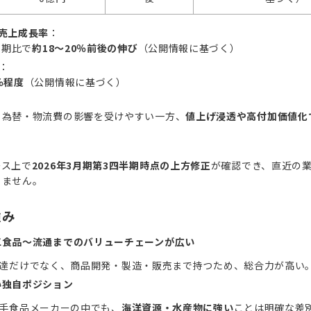
売上成長率
：
月期比で
約18～20％前後の伸び
（公開情報に基づく）
：
％程度
（公開情報に基づく）
：
・為替・物流費の影響を受けやすい一方、
値上げ浸透や高付加価値化
：
ース上で
2026年3月期第3四半期時点の上方修正
が確認でき、直近の
りません。
強み
工食品～流通までのバリューチェーンが広い
達だけでなく、商品開発・製造・販売まで持つため、総合力が高い
い独自ポジション
手食品メーカーの中でも、
海洋資源・水産物に強い
ことは明確な差