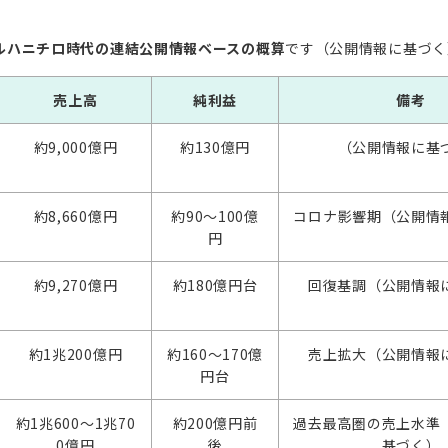
ルハニチロ時代の連結公開情報ベースの概算
です（公開情報に基づく
売上高
純利益
備考
約9,000億円
約130億円
（公開情報に基
約8,660億円
約90～100億
コロナ影響期（公開情
円
約9,270億円
約180億円台
回復基調（公開情報
約1兆200億円
約160～170億
売上拡大（公開情報
円台
約1兆600～1兆70
約200億円前
過去最高圏の売上水準
0億円
後
基づく）