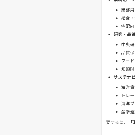
業務用
給食・
宅配向
研究・品
中央研
品質保
フード
知的財
サステナビ
海洋資
トレー
海洋プ
産学連
要するに、
「