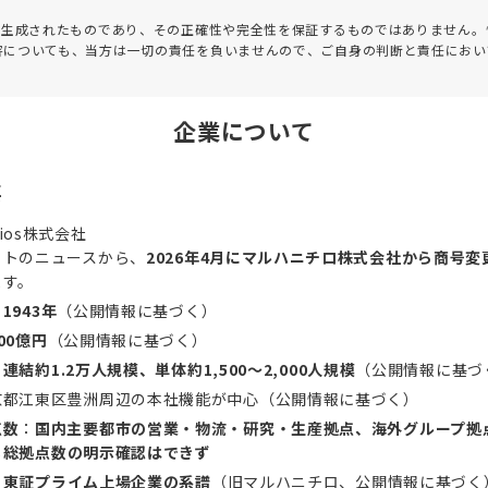
って生成されたものであり、その正確性や完全性を保証するものではありません。
害についても、当方は一切の責任を負いませんので、ご自身の判断と責任におい
企業について
要
ios株式会社
イトのニュースから、
2026年4月にマルハニチロ株式会社から商号変
ます。
：
1943年
（公開情報に基づく）
00億円
（公開情報に基づく）
：
連結約1.2万人規模、単体約1,500～2,000人規模
（公開情報に基づ
京都江東区豊洲周辺の本社機能が中心（公開情報に基づく）
点数
：
国内主要都市の営業・物流・研究・生産拠点、海外グループ拠
し
総拠点数の明示確認はできず
：
東証プライム上場企業の系譜
（旧マルハニチロ、公開情報に基づく