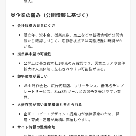
導入。
💀企業の弱み（公開情報に基づく）
会社規模の見えにくさ
設立年、資本金、従業員数、売上などの基礎情報が公開情
報から確認しづらく、応募者視点では実態把握に時間がか
かる。
拠点集中型の可能性
公開上は長野市本社1拠点のみ確認でき、営業エリアや案件
拡大は人員体制に左右されやすい可能性がある。
競争環境が厳しい
Web制作会社、広告代理店、フリーランス、低価格テンプ
レートサービス、SaaS系ツールとの競争を受けやすい業
界。
人依存度が高い事業構造と考えられる
企画・コピー・デザイン・提案力が価値源泉のため、採
用・育成・定着が業績に直結しやすい。
サイト情報の整備余地