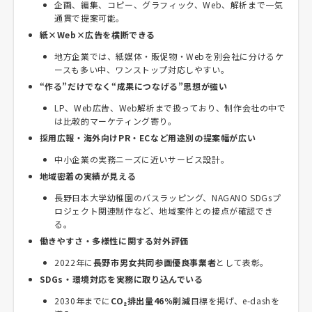
企画、編集、コピー、グラフィック、Web、解析まで一気
通貫で提案可能。
紙×Web×広告を横断できる
地方企業では、紙媒体・販促物・Webを別会社に分けるケ
ースも多い中、ワンストップ対応しやすい。
“作る”だけでなく“成果につなげる”思想が強い
LP、Web広告、Web解析まで扱っており、制作会社の中で
は比較的マーケティング寄り。
採用広報・海外向けPR・ECなど用途別の提案幅が広い
中小企業の実務ニーズに近いサービス設計。
地域密着の実績が見える
長野日本大学幼稚園のバスラッピング、NAGANO SDGsプ
ロジェクト関連制作など、地域案件との接点が確認でき
る。
働きやすさ・多様性に関する対外評価
2022年に
長野市男女共同参画優良事業者
として表彰。
SDGs・環境対応を実務に取り込んでいる
2030年までに
CO₂排出量46％削減
目標を掲げ、e-dashを