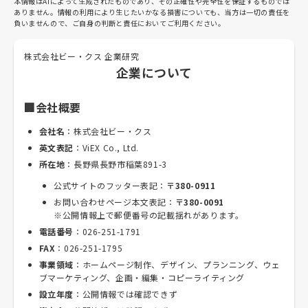
本情報はAIによって生成されたものであり、その正確性や完全性を保証するものでは
ありません。情報の利用により生じたいかなる損害についても、当方は一切の責任を
負いませんので、ご自身の判断と責任においてご利用ください。
株式会社ビー・クス 企業研究
企業について
🏢会社概要
会社名
：株式会社ビー・クス
英文表記
：ViEX Co., Ltd.
所在地
：長野県長野市稲葉891-3
公式サイトのフッター表記：
〒380-0911
お問い合わせページ本文表記：
〒380-0091
※公開情報上で郵便番号の記載揺れがあります。
電話番号
：026-251-1791
FAX
：026-251-1795
事業領域
：ホームページ制作、デザイン、プランニング、ウェ
ブマーケティング、企画・編集・コピーライティング
設立年度
：公開情報では確認できず