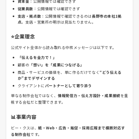
資本金
：公開情報では確認できず
従業員数
：公開情報では確認できず
支店・拠点数
：公開情報で確認できるのは
長野市の本社1拠
点
。支店・営業所の明示は見当たりません。
⭐企業理念
公式サイト全体から読み取れる中核メッセージは以下です。
「伝えるを全力で！」
顧客の
「想い」を「成果につなげる」
商品・サービスの価値を、単に作るだけでなく
“どう伝える
か”までデザインする
クライアントに
パートナーとして寄り添う
単なる制作会社ではなく、
情報発信力・伝え方設計・成果接続
を重
視する会社だと整理できます。
📊事業内容
ビー・クスは、
紙・Web・広告・販促・採用広報まで横断対応す
る制作会社
です。