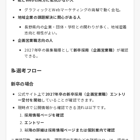
グラフィックとWebマーケティングの両輪で動く会社。
地域企業の課題解決に関心がある人
長野県内の企業・団体・学校との関わりが多く、地域密着
志向と相性がよい。
企画営業職志向の人
2027年卒の募集職種として
新卒採用（企画営業職）
が確認
できる。
📝選考フロー
新卒の場合
公式サイト上で
2027年卒の新卒採用（企画営業職）エントリ
ー受付を開始
していることが確認できます。
現時点で公開情報から確認できる流れは以下です。
採用情報ページを確認
エントリー
以降の詳細は採用情報ページまたは個別案内で確認
※面接回数、適性検査、課題提出有無などの詳細フローは、提示さ