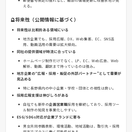
郵便番号表記の揺れなど、細部の情報更新に改善余地が見
える。
🔮将来性（公開情報に基づく）
将来性は比較的ある領域にいる
地方企業でも、採用広報、DX、Web集客、EC、SNS活
用、動画活用の需要は拡大傾向。
同社の提供領域が時流に合っている
ホームページ制作だけでなく、LP、EC、Web広告、Web
解析、動画、翻訳まで持っているのは強み。
地方企業の“広報・採用・販促の外部パートナー”として需要が
見込める
特に長野県内の中小企業・学校・団体との相性は良い。
採用広報支援は伸びしろがある
自社でも新卒の
企画営業職
採用を継続しており、採用ツー
ル制作の知見を事業化しやすい。
ESG/SDGs対応が企業ブランドに寄与
男女共同参画表彰、環境活動、地域活動は、取引先・採用
双方でプラスに働く可能性がある。