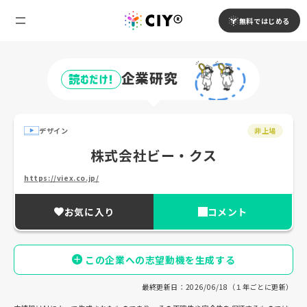
無料ではじめる
企業研究
読むだけ!
デザイン
非上場
株式会社ビー・クス
https://viex.co.jp/
お気に入り
コメント
この企業への志望動機を生成する
最終更新日：2026/06/18（１年ごとに更新）