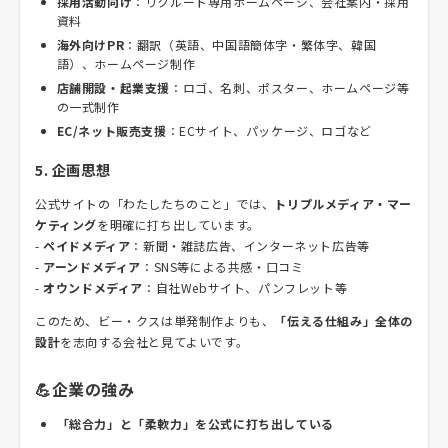
採用活動向け
：リクルート専用ホームページ、会社案内・採用
資料
海外向けPR
：翻訳（英語、中国語簡体字・繁体字、韓国
語）、ホームページ制作
店舗開設・起業支援
：ロゴ、名刺、ポスター、ホームページ等
の一式制作
EC/ネット販売支援
：ECサイト、パッケージ、ロゴなど
5. 企画思想
公式サイトの「わたしたちのこと」では、
トリプルメディア・マー
ケティング
を明確に打ち出しています。
-
ペイドメディア
：新聞・雑誌広告、インターネット広告等
-
アーンドメディア
：SNS等による共感・口コミ
-
オウンドメディア
：自社Webサイト、パンフレット等
このため、ビー・クスは単発制作よりも、
「伝える仕組み」全体の
設計
を志向する会社と見てよいです。
💪企業の強み
「総合力」と「柔軟力」を公式に打ち出している