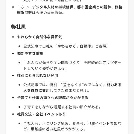
一方で、
デジタル人材の継続確保
、
都市圏企業との競争
、
価格
競争回避
は今後の重要課題。
🎭社風
やわらかく自然体な雰囲気
公式記事で自社を「
やわらかく、自然体
」と表現。
働きやすさ重視
「みんなが働きやすい職場づくり」を継続的にアップデー
トしていく姿勢が見える。
性別にとらわれない登用
公式記事では、特別に“差をなくす”のではなく、
能力ある
人を自然に登用
してきた結果だと説明。
子育てと仕事の両立への理解がうかがえる
子育てをしながら活躍する社員の紹介がある。
社員交流・全社イベントあり
全社大会、ボウリング練習、食事会、地域イベント参加な
ど、距離感の近い社風がうかがえる。