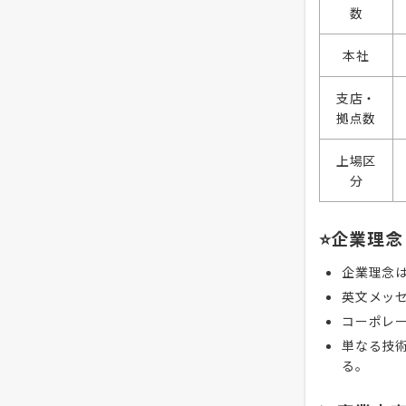
数
本社
支店・
拠点数
上場区
分
⭐企業理念
企業理念
英文メッ
コーポレ
単なる技
る。