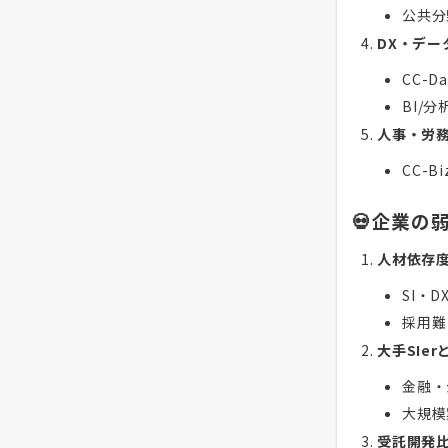
公共分
DX・デー
CC-
BI/
人事・労
CC-
💀企業の
人材依存
SI・
採用難
大手SIe
金融・
大規模
受託開発