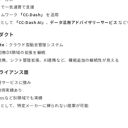
まで一気通貫で支援
ームワーク
「CC-Dash」
を活用
援として
「CC-Dash AI」
、
データ活用アドバイザリーサービス
など
ロダクト
te
：クラウド型勤怠管理システム
労務DX領域の拡張を継続
E連携、シフト管理拡張、AI連携など、機能追加の継続性が見える
アライアンス面
e関連サービスに強み
取得実績あり
gnosなどBI領域でも実績
erとして、特定メーカーに縛られない提案が可能