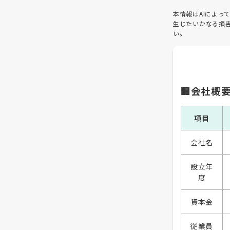
本情報はAIによ
生じたいかなる損
い。
🏢会社概
項目
会社名
設立年
度
資本金
従業員