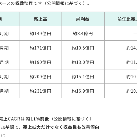
ベースの
概数
整理です（公開情報に基づく）。
期
売上高
純利益
前年比売
3月期
約149億円
約8.4億円
3月期
約171億円
約10.5億円
約14
3月期
約190億円
約13.0億円
約11
3月期
約209億円
約15.1億円
約10
3月期
約231億円
約16.9億円
約10
売上CAGRは
約11%前後
（公開情報に基づく）
増加基調で、
売上拡大だけでなく収益性も改善傾向
ては