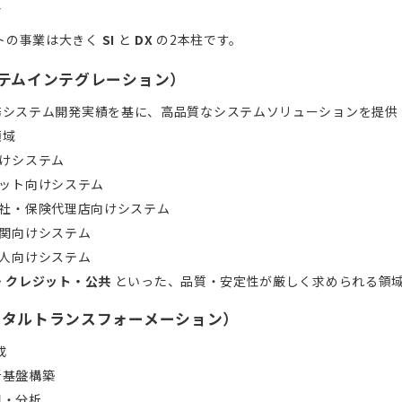
容
トの事業は大きく
SI
と
DX
の2本柱です。
システムインテグレーション）
務システム開発実績を基に、高品質なシステムソリューションを提供
領域
けシステム
ット向けシステム
社・保険代理店向けシステム
関向けシステム
人向けシステム
・クレジット・公共
といった、品質・安定性が厳しく求められる領
デジタルトランスフォーメーション）
成
析基盤構築
用・分析