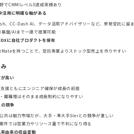
野でCMMIレベル5達成実績あり
タ活用に明確な軸がある
Dash、CC-Dash AI、データ活用アドバイザリーなど、単発受託に留
分析基盤/AIまで一連で提案可能
務DXに自社プロダクトを保有
BizMateを持つことで、受託専業よりストック型売上を作りやすい
弱み
度が高い
DX支援ともにエンジニア確保が成長の前提
・離職増はそのまま成長制約になりやすい
rとの競争
公共は魅力市場だが、大手・準大手SIerとの競争が激しい
案件では営業力やリソース量で不利になり得る
比率由来の収益変動