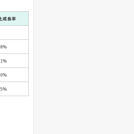
上成長率
—
.8%
.1%
.0%
.5%