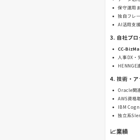
保守運用
独自フレ
AI活用支
3. 自社プ
CC-BizMa
人事DX・
HENNG
4. 技術・
Oracl
AWS資格
IBM Co
独立系SI
📈業績