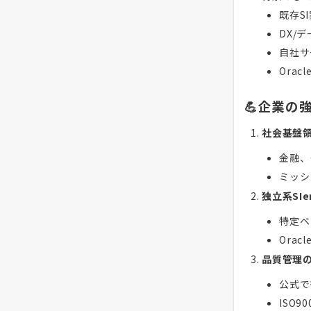
既存S
DX/
自社サ
Ora
💪企業の
社会基盤
金融、
ミッシ
独立系SI
特定ベ
Ora
品質管理
公式で
ISO