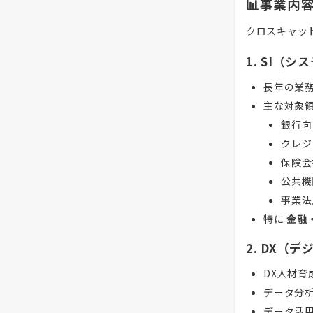
📊事業内
クロスキャッ
1. SI（
長年の業
主な対象
銀行向
クレジ
保険会
公共機
事業法
特に
金融
2. DX（
DX人材育
データ分
データ活