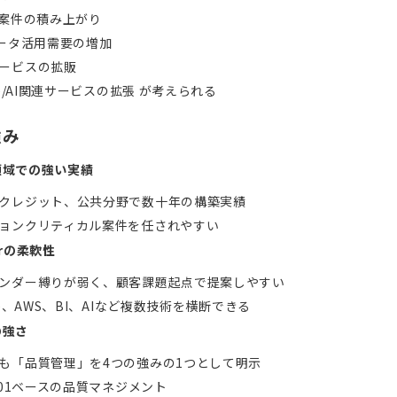
I案件の積み上がり
データ活用需要の増加
ービスの拡販
cle/AI関連サービスの拡張 が考えられる
強み
領域での強い実績
クレジット、公共分野で数十年の構築実績
ョンクリティカル案件を任されやすい
erの柔軟性
ンダー縛りが弱く、顧客課題起点で提案しやすい
cle、AWS、BI、AIなど複数技術を横断できる
の強さ
も「品質管理」を4つの強みの1つとして明示
9001ベースの品質マネジメント