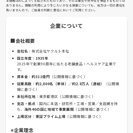
本情報はAIによって生成されたものであり、その正確性や完全性を保証するものでは
ありません。情報の利用により生じたいかなる損害についても、当方は一切の責任を
負いませんので、ご自身の判断と責任においてご利用ください。
企業について
🏢会社概要
会社名
：株式会社ヤクルト本社
設立年度
：
1935年
2025年で創業90周年に当たる老舗食品・ヘルスケア企業で
す。
資本金
：
約311億円
（公開情報に基づく）
従業員数
：
約2,800名（単体）／約2.8万人（連結）
（公開情
報に基づく）
本社所在地
：東京都港区（公開情報に基づく）
支店・拠点
：国内に本店・研究所・工場・営業／支店網を持
ち、
海外40の国と地域で事業展開
（公開情報に基づく）
上場区分
：
東証プライム上場
（公開情報に基づく）
⭐企業理念