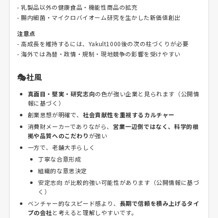
- 乳製品以外の健康食品・機能性商品の拡充
- 腸内細菌・マイクロバイオーム研究を生かした新価値創出
注意点
- 高成長を維持するには、Yakult1000後の次の柱づくりが必要
- 海外では為替・政情・規制・現地競争の影響を受けやすい
🎭社風
真面目・堅実・研究志向
の色が強い企業と見られます（公開情
報に基づく）
創業思想が明確で、
社会貢献性を重視するカルチャー
消費財メーカーでありながら、
営業一辺倒ではなく、科学的根
拠や品質へのこだわり
が強い
一方で、老舗大手らしく
丁寧な合意形成
組織的な意思決定
安定志向 が比較的強い可能性があります（公開情報に基づ
く）
ベンチャー的なスピード感より、
長期で信頼を積み上げるタイ
プの会社
と考えると理解しやすいです。