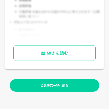
成果評価
行動評価 を組み合わせる設計が中心と考えられます（公開
情報に基づく）
評価上で見られやすい点
数字達成力
再現性ある行動
誠実さ
組織協働性
📖
続きを読む
顧客志向
向いている人
短期成果だけでなく、
中長期で信頼や価値を積み上げる働
き方
を好む人
企業研究一覧へ戻る