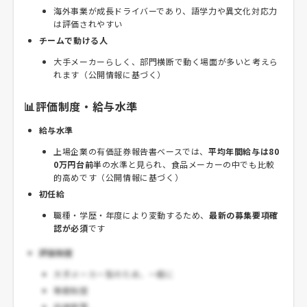
海外事業が成長ドライバーであり、語学力や異文化対応力
は評価されやすい
チームで動ける人
大手メーカーらしく、部門横断で動く場面が多いと考えら
れます（公開情報に基づく）
📊評価制度・給与水準
給与水準
上場企業の有価証券報告書ベースでは、
平均年間給与は80
0万円台前半
の水準と見られ、食品メーカーの中でも比較
的高めです（公開情報に基づく）
初任給
職種・学歴・年度により変動するため、
最新の募集要項確
認が必須
です
評価制度
大手メーカー型のため、一般に
等級制度
目標管理