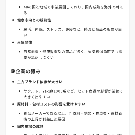
40の国と地域で事業展開しており、国内成熟を海外で補え
る
健康志向との親和性
腸活、睡眠、ストレス、免疫など、時流と商品の相性が良
い
景気耐性
日常消費・健康習慣型の商品が多く、景気後退局面でも需
要が急落しにくい
💀企業の弱み
主力ブランド依存が大きい
ヤクルト、Yakult1000系など、ヒット商品の影響が業績に
大きく出やすい
原材料・包材コストの影響を受けやすい
食品メーカーである以上、乳原料・糖類・物流費・資材価
格の上昇が利益圧迫要因
国内市場の成熟