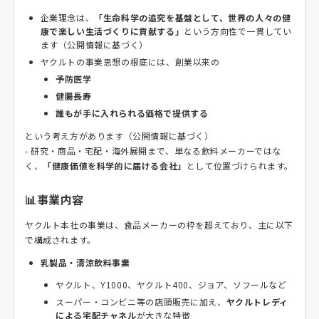
企業理念は、
「生命科学の追究を基盤として、世界の人々の健
康で楽しい生活づくりに貢献する」
という方向性で一貫してい
ます（公開情報に基づく）
ヤクルトの事業思想の根底には、創業以来の
予防医学
健腸長寿
誰もが手に入れられる価格で提供する
という考え方があります（公開情報に基づく）
- 研究・商品・宅配・海外展開まで、単なる飲料メーカーではな
く、
「健康価値を科学的に届ける会社」
として位置づけられます。
📊事業内容
ヤクルト本社の事業は、食品メーカーの枠を超えており、主に以下
で構成されます。
乳製品・清涼飲料事業
ヤクルト、Y1000、ヤクルト400、ジョア、ソフールなど
スーパー・コンビニ等の店頭販売に加え、
ヤクルトレディ
による宅配チャネル
が大きな特徴