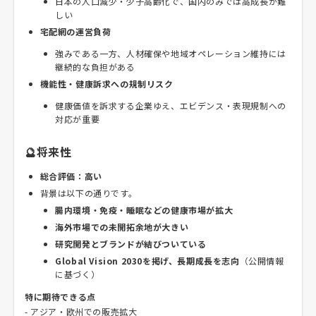
日本の人口減少・少子高齢化で、国内のみでは高成長が難
しい
宅配網の運営負荷
強みである一方、人材確保や地域オペレーション維持には
継続的な負担がある
機能性・健康訴求への規制リスク
健康価値を訴求する企業ゆえ、エビデンス・表現規制への
対応が重要
🔮将来性
総合評価：高い
背景は以下の通りです。
腸内環境・免疫・睡眠などの健康市場が拡大
海外市場での未開拓余地が大きい
研究開発とブランドが結びついている
Global Vision 2030を掲げ、長期成長を志向
（公開情報
に基づく）
特に期待できる点
- アジア・欧州での販売拡大