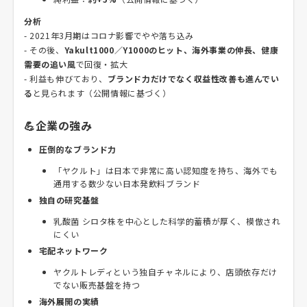
分析
- 2021年3月期はコロナ影響でやや落ち込み
- その後、
Yakult1000／Y1000のヒット、海外事業の伸長、健康
需要の追い風
で回復・拡大
- 利益も伸びており、
ブランド力だけでなく収益性改善も進んでい
る
と見られます（公開情報に基づく）
💪企業の強み
圧倒的なブランド力
「ヤクルト」は日本で非常に高い認知度を持ち、海外でも
通用する数少ない日本発飲料ブランド
独自の研究基盤
乳酸菌 シロタ株を中心とした科学的蓄積が厚く、模倣され
にくい
宅配ネットワーク
ヤクルトレディという独自チャネルにより、店頭依存だけ
でない販売基盤を持つ
海外展開の実績