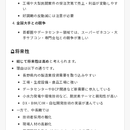
工場や大型民間案件の受注次第で売上・利益が変動しやす
い
好調期の反動減には注意が必要
全国大手との競争
首都圏やデータセンター領域では、スーパーゼネコン・大
手サブコン・専門会社との競争が激しい
🔮将来性
総じて将来性は高め
と考えられます。
理由は以下の通りです。
長野県内の製造業投資需要を取り込みやすい
工場・生産設備・食品工場に強い
データセンターやBCP関連など新需要に参入している
小水力発電や環境技術など、脱炭素テーマと親和性が高い
DX・BIM/CIM・自社開発技術の実装が進んでいる
一方で、中長期では
技術者採用の難化
現場人材の高齢化