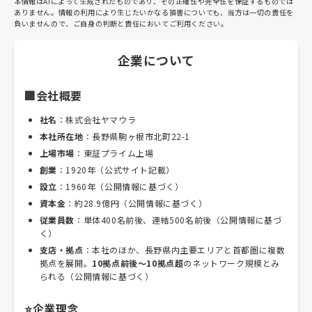
本情報はAIによって生成されたものであり、その正確性や完全性を保証するものでは
ありません。情報の利用により生じたいかなる損害についても、当方は一切の責任を
負いませんので、ご自身の判断と責任においてご利用ください。
企業について
🏢会社概要
社名
：株式会社ヤマウラ
本社所在地
：長野県駒ヶ根市北町22-1
上場市場
：東証プライム上場
創業
：1920年（公式サイト記載）
設立
：1960年（公開情報に基づく）
資本金
：約28.9億円（公開情報に基づく）
従業員数
：単体400名前後、連結500名前後（公開情報に基づ
く）
支店・拠点
：本社のほか、長野県内主要エリアと首都圏に複数
拠点を展開。
10拠点前後〜10拠点超
のネットワーク規模とみ
られる（公開情報に基づく）
⭐企業理念