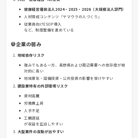
健康経営優良法人2024・2025・2026（大規模法人部門）
人材育成コンテンツ「ヤマウラの人づくり」
従業員向けESOP導入
など、制度整備を進めている
💀企業の弱み
地域依存リスク
強みでもある一方、長野県および周辺需要への依存度が相
対的に高い
地域景気・設備投資・公共投資の影響を受けやすい
建設業特有の外部環境リスク
資材高騰
労務費上昇
人手不足
工期遅延
が収益を圧迫しやすい
大型案件の反動が出やすい