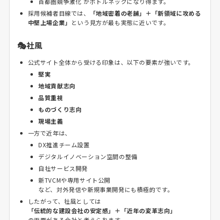
首都圏競争激化 がボトルネックになり得ます。
採用候補者目線では、
「地域密着の老舗」＋「新領域に攻める
中堅上場企業」
という見方が最も実態に近いです。
🎭社風
公式サイト全体から受ける印象は、以下の要素が強いです。
堅実
地域貢献志向
品質重視
ものづくり志向
現場主義
一方で近年は、
DX推進チーム設置
デジタルイノベーション空間の整備
自社サービス開発
新TVCMや専用サイト公開
など、対外発信や新規事業開発にも積極的です。
したがって、社風としては
「伝統的な建設会社の安定感」＋「近年の変革志向」
の両面がある会社と考えられます。