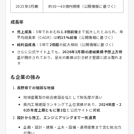
2025年3月期
約50〜60億円規模（公開情報に基づく）
成長率
売上成長
：5年でおおむね
1.8倍前後
まで拡大したとみられ、年
平均成長率（CAGR）は
約15%前後
（公開情報に基づく）
純利益成長
：5年で
2倍超
の拡大傾向（公開情報に基づく）
さらに公式サイト上でも、
2026年3月期の連結業績予想上方修
正
が開示されており、足元の業績は引き続き堅調と読み取れま
す
💪企業の強み
長野県での強固な地盤
地域密着型の総合建設会社として知名度が高い
県内工場建設ランキングで上位実績があり、
2024年度・2
025年度上期ともに第1位
と公式サイトに掲載
設計から施工、エンジニアリングまで一気通貫
企画・設計・建築・土木・設備・運用提案まで含む総合力
が強い