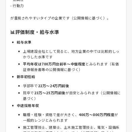
- 行動力
が重視されやすいタイプの企業です（公開情報に基づく）。
📊評価制度・給与水準
給与水準
上場建設会社として見ると、地方企業の中では比較的しっ
かりした水準です
平均年収は700万円台前半〜中盤程度
とみられます（有価
証券報告書等の公開情報に基づく）
新卒初任給
学部卒で
22万〜24万円前後
院卒で
23万〜25万円前後
が目安とみられます（公開情報に
基づく）
中途採用年収
職種・経験・資格で差が大きく、
400万〜800万円程度
が
一般的レンジとみられます
施工管理技士、建築士、土木施工管理技士、電気・設備系