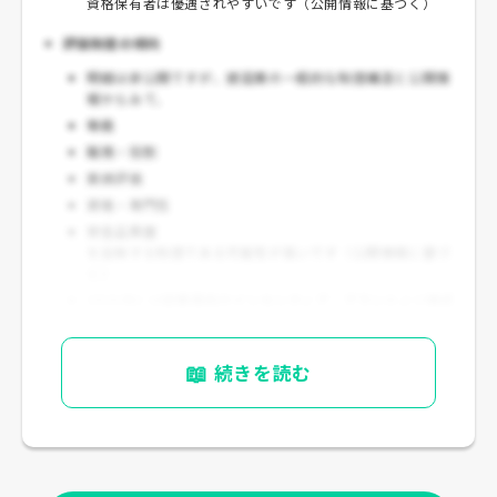
資格保有者は優遇されやすいです（公開情報に基づく）
評価制度の傾向
明細は非公開ですが、建設業の一般的な制度構造と公開情
報からみて、
等級
職務・役割
業績評価
資格・専門性
安全品質面
を反映する制度である可能性が高いです（公開情報に基づ
く）
2026年には
従業員向けインセンティブ・プラン
および
株式
付与ESOP信託
導入を開示しており、従業員還元やエンゲ
ージメント向上への姿勢が見えます
📖
続きを読む