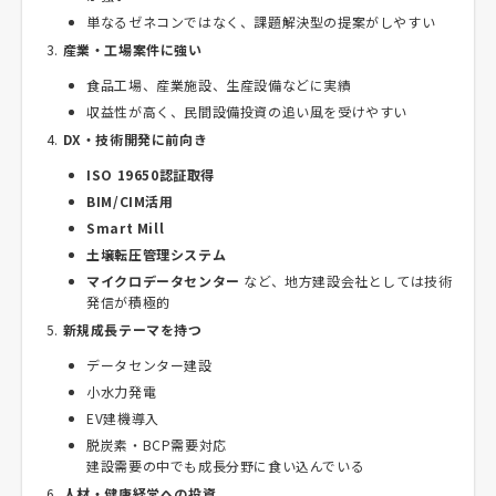
単なるゼネコンではなく、課題解決型の提案がしやすい
産業・工場案件に強い
食品工場、産業施設、生産設備などに実績
収益性が高く、民間設備投資の追い風を受けやすい
DX・技術開発に前向き
ISO 19650認証取得
BIM/CIM活用
Smart Mill
土壌転圧管理システム
マイクロデータセンター
など、地方建設会社としては技術
発信が積極的
新規成長テーマを持つ
データセンター建設
小水力発電
EV建機導入
脱炭素・BCP需要対応
建設需要の中でも成長分野に食い込んでいる
人材・健康経営への投資