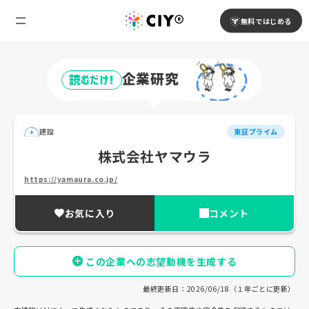
無料ではじめる
企業研究
読むだけ!
建設
東証プライム
株式会社ヤマウラ
https://yamaura.co.jp/
お気に入り
コメント
この企業への志望動機を生成する
最終更新日：2026/06/18（１年ごとに更新）