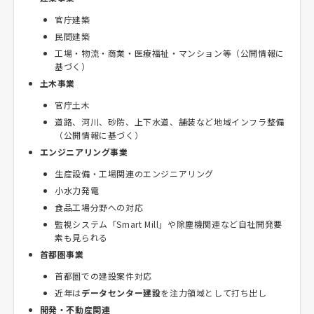
官庁建築
民間建築
工場・物流・商業・医療福祉・マンション等（公開情報に
基づく）
土木事業
官庁土木
道路、河川、砂防、上下水道、舗装など地域インフラ整備
（公開情報に基づく）
エンジニアリング事業
生産設備・工場関連のエンジニアリング
小水力発電
食品工場分野への対応
監視システム「Smart Mill」や除塵機関連など自社開発要
素も見られる
首都圏事業
首都圏での建設案件対応
近年は
データセンター建設
を注力領域として打ち出し
開発・不動産関連