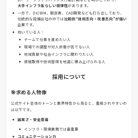
大手インフラ系らしい規律性
があります。
一方で、DX/BIM、脱炭素、CAD開発なども打ち出しており、
伝統的な設備会社の中では
比較的“技術志向・改善志向”が強い
企業です。
向いている人：
チームで仕事を進めたい人
現場での調整や対人折衝が苦でない人
地域貢献や社会インフラに関わりたい人
資格取得や技術習得を地道に積み上げられる人
採用について
🎯求める人物像
公式サイト全体のトーンと業界特性から見ると、重視されやすいの
は以下です。
誠実さ・安全意識
インフラ・現場業務では最重要
コミュニケーション力