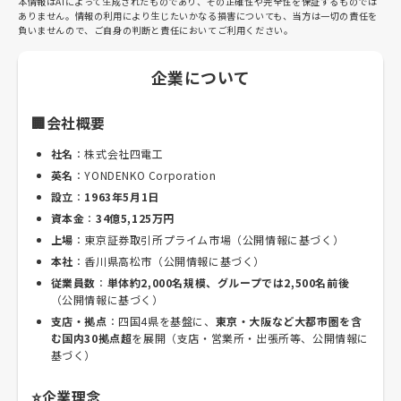
本情報はAIによって生成されたものであり、その正確性や完全性を保証するものでは
ありません。情報の利用により生じたいかなる損害についても、当方は一切の責任を
負いませんので、ご自身の判断と責任においてご利用ください。
企業について
🏢会社概要
社名
：株式会社四電工
英名
：YONDENKO Corporation
設立
：
1963年5月1日
資本金
：
34億5,125万円
上場
：東京証券取引所プライム市場（公開情報に基づく）
本社
：香川県高松市（公開情報に基づく）
従業員数
：
単体約2,000名規模、グループでは2,500名前後
（公開情報に基づく）
支店・拠点
：四国4県を基盤に、
東京・大阪など大都市圏を含
む国内30拠点超
を展開（支店・営業所・出張所等、公開情報に
基づく）
⭐企業理念