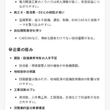
電力関連工事のノウハウは参入障壁が高く、安定収益につ
ながりやすい。
再エネ・脱炭素・DXとの相性が良い
空調更新、省エネ設備、通信、制御、BIM/CADなど成長テ
ーマを取り込みやすい。
自社開発商材を持つ
CADEWAなど、単純な請負だけでない技術蓄積がある。
💀企業の弱み
建設・設備業界特有の人手不足
技術者・現場管理人材の確保が中長期課題。
地域依存の側面
四国基盤は強みだが、地域経済の設備投資動向の影響は受
けやすい。
工事採算のブレ
資材高、人件費上昇、工程遅延、天候などで利益率が左右
されやすい。
労働集約型の事業構造