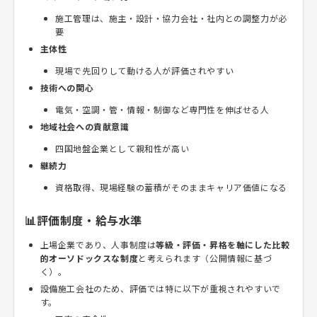
施工管理は、施主・設計・協力会社・社内との調整力が必
要
主体性
現場で先回りして動ける人が評価されやすい
技術への関心
電気・空調・管・情報・制御など専門性を伸ばせる人
地域社会への貢献意識
四国地盤企業として親和性が高い
継続力
資格取得、現場経験の蓄積がそのままキャリア価値になる
📊評価制度・給与水準
上場企業であり、人事制度は
等級・評価・昇格を軸にした比較
的オーソドックスな制度
と考えられます（公開情報に基づ
く）。
設備施工会社のため、評価では特に以下が重視されやすいで
す。