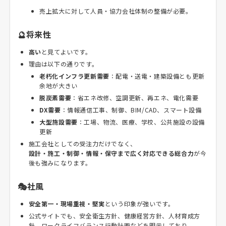
売上拡大に対して人員・協力会社体制の整備が必要。
🔮将来性
高い
と見てよいです。
理由は以下の通りです。
老朽化インフラ更新需要
：配電・送電・建築設備とも更新
余地が大きい
脱炭素需要
：省エネ改修、空調更新、再エネ、電化需要
DX需要
：情報通信工事、制御、BIM/CAD、スマート設備
大型施設需要
：工場、物流、医療、学校、公共施設の設備
更新
施工会社としての受注力だけでなく、
設計・施工・制御・情報・保守まで広く対応できる総合力
が今
後も強みになります。
🎭社風
安全第一・現場重視・堅実
という印象が強いです。
公式サイトでも、安全衛生方針、健康経営方針、人材育成方
針、ワークライフバランス行動計画などを明示しており、