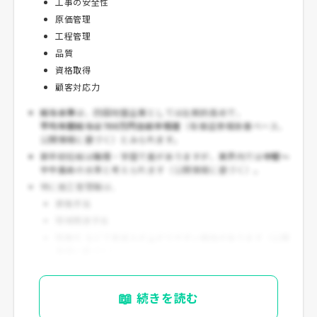
工事の安全性
原価管理
工程管理
品質
資格取得
顧客対応力
給与水準
は、四国地盤企業としては比較的高めで、
平均年間給与は700万円台前半程度
（有価証券報告書ベース、
公開情報に基づく）とみられます。
新卒初任給は職種・学歴で差がありますが、業界内では
中堅〜
やや高め
の水準と考えられます（公開情報に基づく）。
特に施工管理職は、
資格手当
現場関連手当
残業代 などで実収入が上がりやすい傾向があります（公開
情報に基づく）。
📖
続きを読む