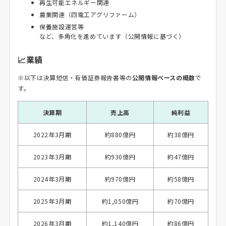
再生可能エネルギー関連
農業関連（四電工アグリファーム）
保養施設運営等
など、多角化を進めています（公開情報に基づく）
📈業績
※以下は決算短信・有価証券報告書等の
公開情報ベースの概数
で
す。
決算期
売上高
純利益
2022年3月期
約880億円
約38億円
2023年3月期
約930億円
約47億円
2024年3月期
約970億円
約58億円
2025年3月期
約1,050億円
約70億円
2026年3月期
約1,140億円
約86億円