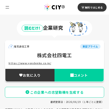
無料ではじめる
企業研究
読むだけ!
電気通信工事
東証プライム
株式会社四電工
https://www.yondenko.co.jp/
お気に入り
コメント
この企業への志望動機を生成する
最終更新日：2026/06/19（１年ごとに更新）