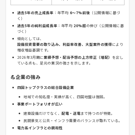
過去5年の売上成長率
：年平均
6〜7%前後
（公開情報に基づ
く）
過去5年の純利益成長率
：年平均
20%超
の伸び（公開情報に基
づく）
傾向としては、
設備投資需要の取り込み、利益率改善、大型案件の獲得
により
増収増益基調です。
2026年3月期に
業績予想・配当予想の上方修正（増配）
を出し
ている点も、足元の業況の強さを示します。
💪企業の強み
四国トップクラスの総合設備企業
地域での知名度・実績が高く、四国地盤は強固。
事業ポートフォリオが広い
建築設備だけでなく、
配電・送電
まで持つのが特徴。
民間景気と公共・インフラ需要のバランスが取れている。
電力系インフラとの親和性