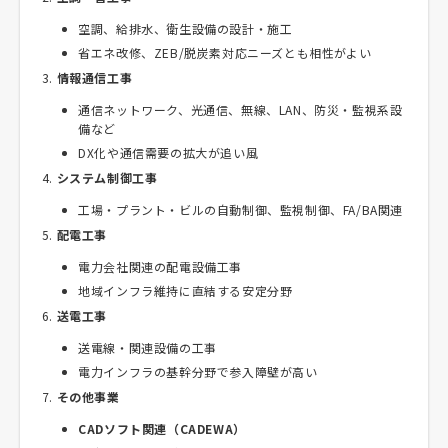
空調、給排水、衛生設備の設計・施工
省エネ改修、ZEB/脱炭素対応ニーズとも相性がよい
情報通信工事
通信ネットワーク、光通信、無線、LAN、防災・監視系設
備など
DX化や通信需要の拡大が追い風
システム制御工事
工場・プラント・ビルの自動制御、監視制御、FA/BA関連
配電工事
電力会社関連の配電設備工事
地域インフラ維持に直結する安定分野
送電工事
送電線・関連設備の工事
電力インフラの基幹分野で参入障壁が高い
その他事業
CADソフト関連（CADEWA）