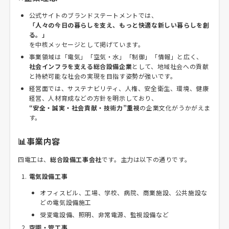
公式サイトのブランドステートメントでは、
「人々の今日の暮らしを支え、もっと快適な新しい暮らしを創
る。」
を中核メッセージとして掲げています。
事業領域は「電気」「空気・水」「制御」「情報」と広く、
社会インフラを支える総合設備企業
として、地域社会への貢献
と持続可能な社会の実現を目指す姿勢が強いです。
経営面では、サステナビリティ、人権、安全衛生、環境、健康
経営、人材育成などの方針を明示しており、
“安全・誠実・社会貢献・技術力”重視
の企業文化がうかがえま
す。
📊事業内容
四電工は、
総合設備工事会社
です。主力は以下の通りです。
電気設備工事
オフィスビル、工場、学校、病院、商業施設、公共施設な
どの電気設備施工
受変電設備、照明、非常電源、監視設備など
空調・管工事