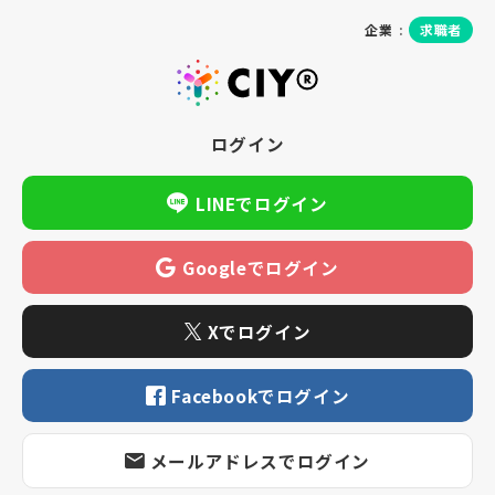
企業
:
求職者
ログイン
LINEでログイン
Googleでログイン
Xでログイン
Facebookでログイン
メールアドレスでログイン