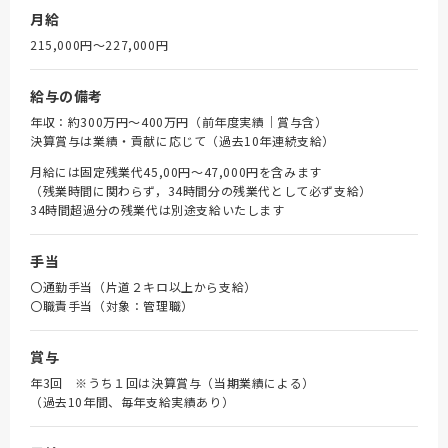
月給
215,000円〜227,000円
給与の備考
年収：約300万円～400万円（前年度実績｜賞与含）
決算賞与は業績・貢献に応じて（過去10年連続支給）
月給には固定残業代45,00円～47,000円を含みます
（残業時間に関わらず，34時間分の残業代として必ず支給）
34時間超過分の残業代は別途支給いたします
手当
〇通勤手当（片道２キロ以上から支給）
〇職責手当（対象：管理職）
賞与
年3回 ※うち１回は決算賞与（当期業績による）
（過去10年間、毎年支給実績あり）