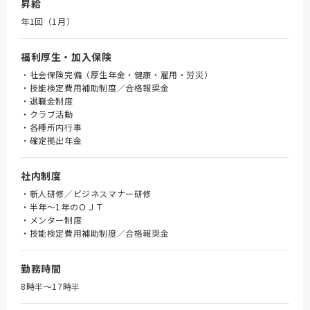
昇給
年1回（1月）
福利厚生・加入保険
・社会保険完備（厚生年金・健康・雇用・労災）
・技能検定費用補助制度／合格報奨金
・退職金制度
・クラブ活動
・各種所内行事
・確定拠出年金
社内制度
・新人研修／ビジネスマナー研修
・半年～1年のＯＪＴ
・メンター制度
・技能検定費用補助制度／合格報奨金
勤務時間
8時半～17時半