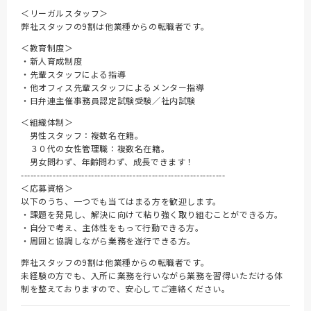
＜リーガルスタッフ＞
弊社スタッフの9割は他業種からの転職者です。
＜教育制度＞
・新人育成制度
・先輩スタッフによる指導
・他オフィス先輩スタッフによるメンター指導
・日弁連主催事務員認定試験受験／社内試験
＜組織体制＞
男性スタッフ：複数名在籍。
３０代の女性管理職：複数名在籍。
男女問わず、年齢問わず、成長できます！
----------------------------------------------------------------
＜応募資格＞
以下のうち、一つでも当てはまる方を歓迎します。
・課題を発見し、解決に向けて粘り強く取り組むことができる方。
・自分で考え、主体性をもって行動できる方。
・周囲と協調しながら業務を遂行できる方。
弊社スタッフの9割は他業種からの転職者です。
未経験の方でも、入所に業務を行いながら業務を習得いただける体
制を整えておりますので、安心してご連絡ください。