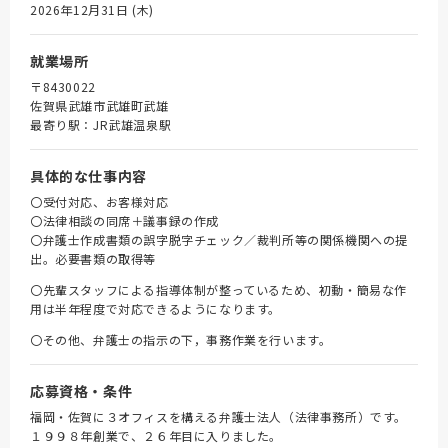
2026年12月31日 (木)
就業場所
〒8430022
佐賀県武雄市武雄町武雄
最寄り駅：JR武雄温泉駅
具体的な仕事内容
〇受付対応、お客様対応
〇法律相談の同席＋議事録の作成
〇弁護士作成書類の誤字脱字チェック／裁判所等の関係機関への提
出。必要書類の取得等
〇先輩スタッフによる指導体制が整っているため、初動・簡易な作
用は半年程度で対応できるようになります。
〇その他、弁護士の指示の下，事務作業を行います。
応募資格・条件
福岡・佐賀に３オフィスを構える弁護士法人（法律事務所）です。
１９９８年創業で、２６年目に入りました。