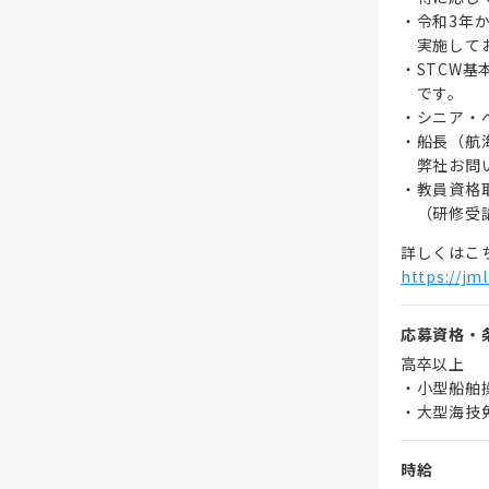
・令和3年
実施して
・STCW
です。
・シニア・
・船長（航
弊社お問い
・教員資格
（研修受講
詳しくはこ
https://jml
応募資格・
高卒以上
・小型船舶
・大型海技
時給