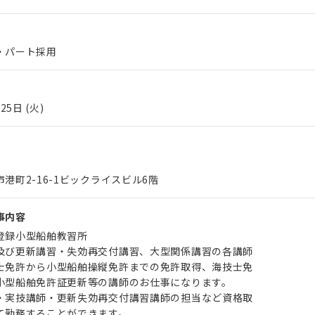
・パート採用
25日 (火)
港町2-16-1ビックライスビル6階
事内容
登録小型船舶教習所
及び更新講習・失効再交付講習、大型関係講習の各講師
士免許から小型船舶操縦免許までの免許取得、海技士免
型船舶免許証更新等の講師のお仕事になります。
・実技講師・更新失効再交付講習講師の担当など資格取
勤務することができます。