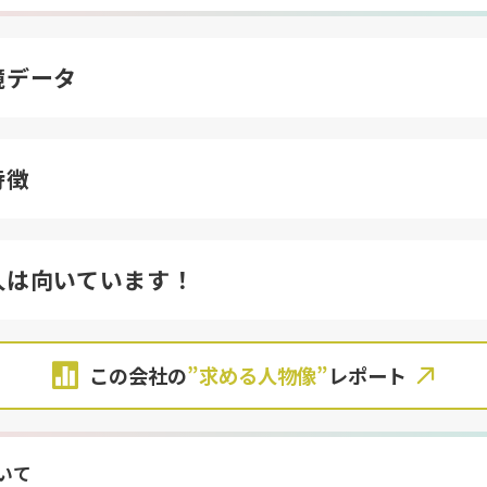
境データ
特徴
人は向いています！
この会社の
”求める人物像”
レポート
いて