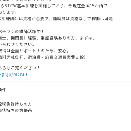
からSTCW基本訓練を実施しており、今現在全国15か所で
おります。
基本訓練講師は資格が必要で、補助員は資格なしで稼働は可能
ベテランの講師活躍中！
海士、機関長）経験、乗船経験ありの方、まずは、
合わせください。
取得は全面サポート！のため、安心。
料弊社負担、宿泊費・旅費交通費実費支給）
ちらもご覧ください！
-gr.jp/recruit
条件
操縦免許持ちの方
免状持ちの方優遇