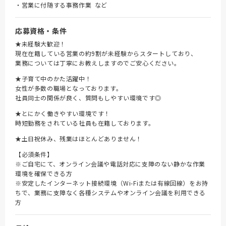
・営業に付随する事務作業 など
応募資格・条件
★未経験大歓迎！
現在在籍している営業の約9割が未経験からスタートしており、
業務については丁寧にお教えしますのでご安心ください。
★子育て中のかた活躍中！
女性が多数の職場となっております。
社員同士の関係が良く、質問もしやすい環境です◎
★とにかく働きやすい環境です！
時短勤務をされている社員も在籍しております。
★土日祝休み、残業はほとんどありません！
【必須条件】
※ご自宅にて、オンライン会議や電話対応に支障のない静かな作業
環境を確保できる方
※安定したインターネット接続環境（Wi-Fiまたは有線回線）をお持
ちで、業務に支障なく各種システムやオンライン会議を利用できる
方