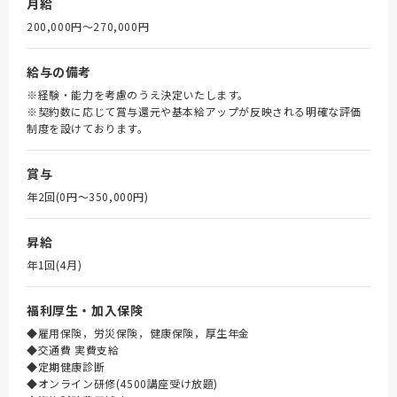
月給
200,000円〜270,000円
給与の備考
※経験・能力を考慮のうえ決定いたします。
※契約数に応じて賞与還元や基本給アップが反映される明確な評価
制度を設けております。
賞与
年2回(0円〜350,000円)
昇給
年1回(4月)
福利厚生・加入保険
◆雇用保険，労災保険，健康保険，厚生年金
◆交通費 実費支給
◆定期健康診断
◆オンライン研修(4500講座受け放題)