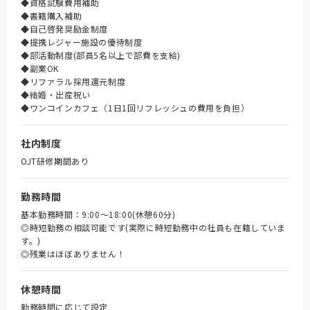
◆資格試験費用補助
◆書籍購入補助
◆自己啓発奨励金制度
◆提携レジャー施設の優待制度
◆部活動制度(部員5名以上で部費を支給)
◆副業OK
◆リファラル採用還元制度
◆結婚・出産祝い
◆ワンコインカフェ（1日1回リフレッシュの費用を負担）
社内制度
OJT研修期間あり
勤務時間
基本勤務時間：9:00～18:00(休憩60分)
◎時短勤務の相談可能です(実際に時短勤務中の社員も在籍していま
す。)
◎残業はほぼありません！
休憩時間
勤務時間に応じて設定