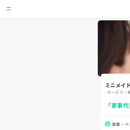
ミニメイ
- サービス・
「家事代
家事・ベ