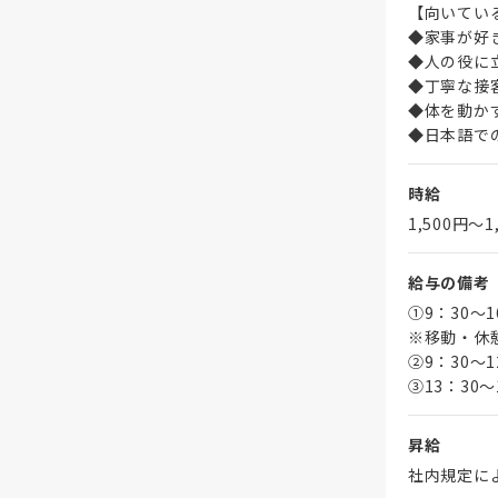
【向いてい
◆家事が好
◆人の役に
◆丁寧な接
◆体を動か
◆日本語で
時給
1,500円〜1
給与の備考
①9：30～
※移動・休
➁9：30～1
③13：30～
昇給
社内規定に