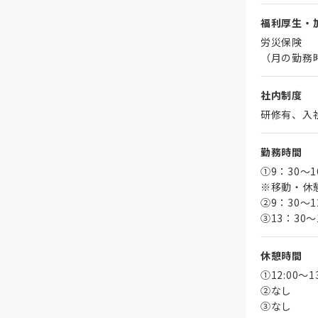
福利厚生・
労災保険
（月の勤務
社内制度
研修有、入
勤務時間
①9：30～
※移動・休
➁9：30～1
③13：30～
休憩時間
①12:00～
➁なし
③なし