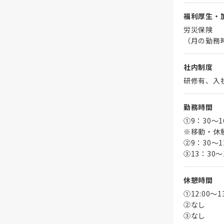
福利厚生・
労災保険
（月の勤務
社内制度
研修有、入
勤務時間
①9：30～
※移動・休
➁9：30～1
③13：30～
休憩時間
①12:00～
➁なし
③なし