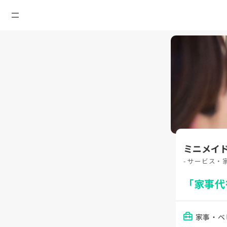
ミニメイ
- サービス・
「家事代
家事・ベ