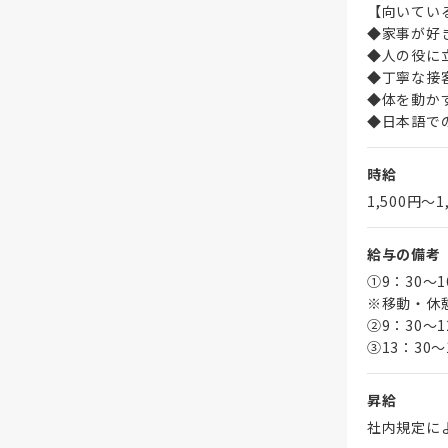
【向いてい
◆家事が好
◆人の役に
◆丁寧な接
◆体を動か
◆日本語で
時給
1,500円〜1
給与の備考
①9：30～
※移動・休
➁9：30～1
③13：30～
昇給
社内規定に