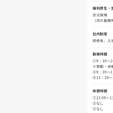
福利厚生・
労災保険
（月の勤務
社内制度
研修有、入
勤務時間
①9：30～
※移動・休
➁9：30～1
③13：30～
休憩時間
①12:00～
➁なし
③なし