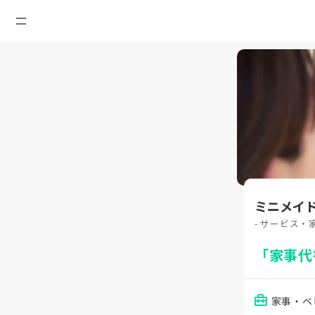
ミニメイ
- サービス・
「家事代
家事・ベ