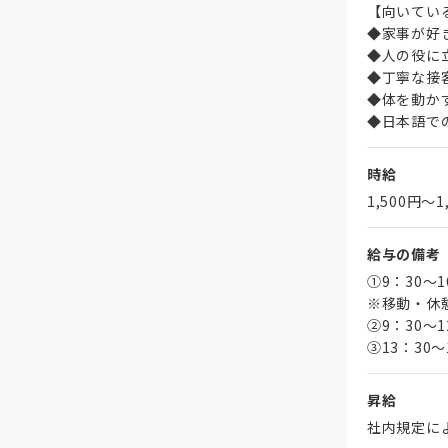
【向いてい
◆家事が好
◆人の役に
◆丁寧な接
◆体を動か
◆日本語で
時給
1,500円〜1
給与の備考
①9：30～
※移動・休
➁9：30～1
③13：30～
昇給
社内規定に