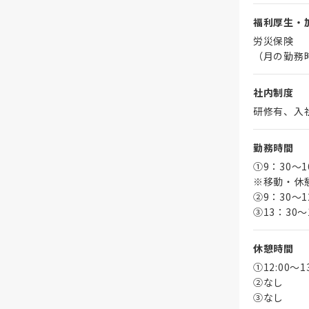
福利厚生・
労災保険
（月の勤務
社内制度
研修有、入
勤務時間
①9：30～
※移動・休
➁9：30～1
③13：30～
休憩時間
①12:00～
➁なし
③なし