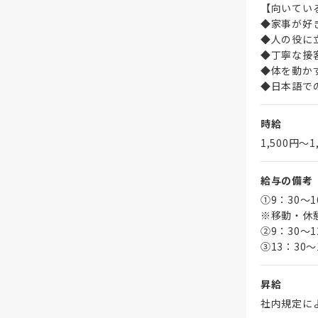
【向いてい
◆家事が好
◆人の役に
◆丁寧な接
◆体を動か
◆日本語で
時給
1,500円〜1
給与の備考
①9：30～
※移動・休
➁9：30～1
③13：30～
昇給
社内規定に