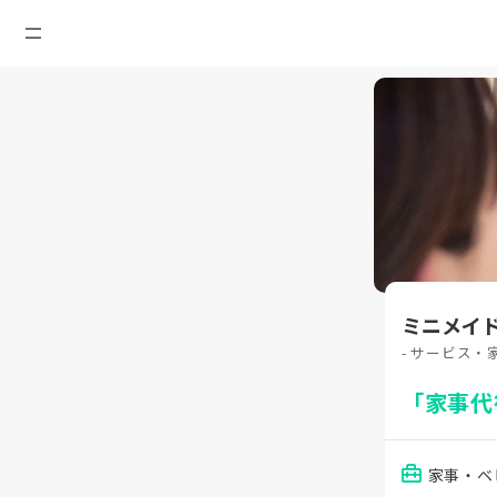
ミニメイ
- サービス・
「家事代
家事・ベ